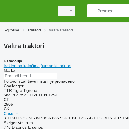
Agroline
Traktori
Valtra traktori
Valtra traktori
Kategorija
traktori na kotačima
šumarski traktori
Marka
Po ovom zahtjevu ništa nije pronađeno
Challenger
TTR
Tigre
Tigrone
584
704
854
1054
1104
1254
CT
2505
CK
Case IH
310
500
535
745
844
856
885
956
1056
1255
4210
5130
5140
515
Steiger
Vestrum
775
D series
E-series