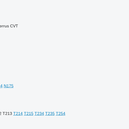
errus CVT
74
N175
2
T213
T214
T215
T234
T235
T254