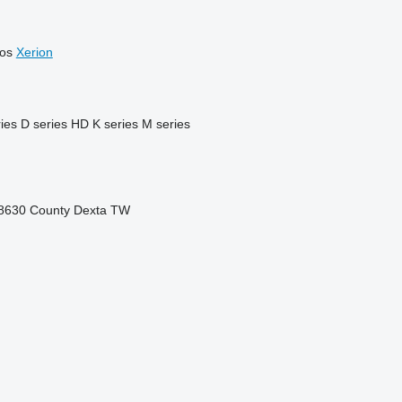
os
Xerion
ies
D series
HD
K series
M series
8630
County
Dexta
TW