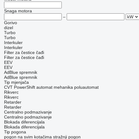
Snaga motora
–
Gorivo
dizel
Turbo
Turbo
Interkuler
Interkuler
Filter za čestice čađi
Filter za čestice čađi
EEV
EEV
AdBlue spremnik
AdBlue spremnik
Tip mјenjača
CVT
PowerShift
automat
mehanika
poluautomat
Rikverc
Rikverc
Retarder
Retarder
Centralno podmazivanje
Centralno podmazivanje
Blokada diferencijala
Blokada diferencijala
Tip pogona
pogon na svim kotačima
stražnji pogon