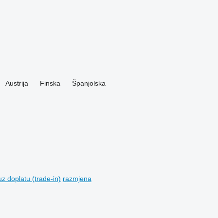
Austrija
Finska
Španjolska
z doplatu (trade-in)
razmjena