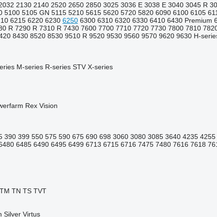
2032
2130
2140
2520
2650
2850
3025
3036 E
3038 E
3040
3045 R
3
0
5100
5105 GN
5115
5210
5615
5620
5720
5820
6090
6100
6105
61
210
6215
6220
6230
6250
6300
6310
6320
6330
6410
6430 Premium
80 R
7290 R
7310 R
7430
7600
7700
7710
7720
7730
7800
7810
782
420
8430
8520
8530
9510 R
9520
9530
9560
9570
9620
9630
H-serie
eries
M-series
R-series
STV
X-series
werfarm
Rex
Vision
5
390
399
550
575
590
675
690
698
3060
3080
3085
3640
4235
4255
6480
6485
6490
6495
6499
6713
6715
6716
7475
7480
7616
7618
76
TM
TN
TS
TVT
n
Silver
Virtus