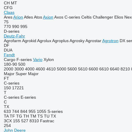
CH
MT
CFG
Claas
Ares
Arion
Atles
Atos
Axion
Axos
C-series
Celtis
Challenger
Elios
Nex
75
770
990
995
D-series
Deutz-Fahr
Agrofarm
Agrokid
Agrolux
Agroplus
Agrosky
Agrostar
Agrotron
DX ser
DF
DUA
Fendt
Cargo
F-series
Vario
Xylon
180-90
500
2000
3000
4000
4600
4610
5000
5600
5610
6600
6610
6640
8210
Major
Super Major
FT
C-series
150
17221
T
C-series
E-series
C
TX
633
744
844
955
1055
S-series
TA
TF
TG
TH
TM
TS
TU
TX
3CX
155
527
8310
Fastrac
254
John Deere