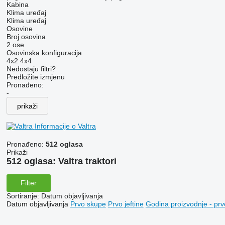
Kabina
Klima uređaj
Klima uređaj
Osovine
Broj osovina
2 ose
Osovinska konfiguracija
4x2
4x4
Nedostaju filtri?
Predložite izmjenu
Pronađeno:
-
prikaži
Informacije o Valtra
Pronađeno:
512 oglasa
Prikaži
512 oglasa:
Valtra traktori
Filter
Sortiranje
:
Datum objavljivanja
Datum objavljivanja
Prvo skupe
Prvo jeftine
Godina proizvodnje - prv