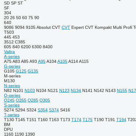
SD
SP
ST
SF
304
20
26
50
60
75
90
640
9086
9094
9105
Absolut CVT
CVT
Expert CVT
Kompakt
Multi
Profi
T
T503
445
453
3512
C385
605
840
6200
6300
8400
Valtra
A-series
A75
A83
A85
A93
A95
A104
A105
A114
A115
G-series
G105
G125
G135
M-series
M130
N-series
N82
N101
N103
N104
N121
N123
N134
N141
N142
N143
N155
N1
Q-series
Q245
Q265
Q285
Q305
S-series
S274
S294
S324
S354
S374
S416
T-series
T130
T145
T151
T160
T163
T173
T174
T175
T190
T191
T194
T20
BM
DPU
1160
1190
1390