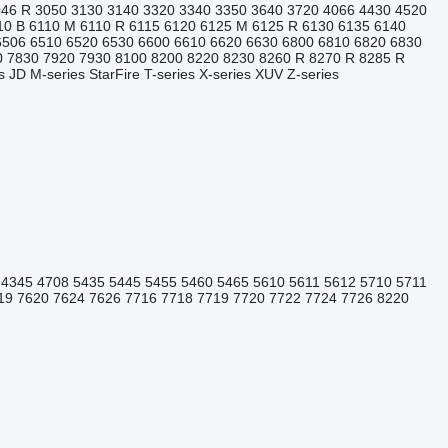
046 R
3050
3130
3140
3320
3340
3350
3640
3720
4066
4430
4520
10 B
6110 M
6110 R
6115
6120
6125 M
6125 R
6130
6135
6140
6506
6510
6520
6530
6600
6610
6620
6630
6800
6810
6820
6830
0
7830
7920
7930
8100
8200
8220
8230
8260 R
8270 R
8285 R
s
JD
M-series
StarFire
T-series
X-series
XUV
Z-series
4345
4708
5435
5445
5455
5460
5465
5610
5611
5612
5710
5711
19
7620
7624
7626
7716
7718
7719
7720
7722
7724
7726
8220