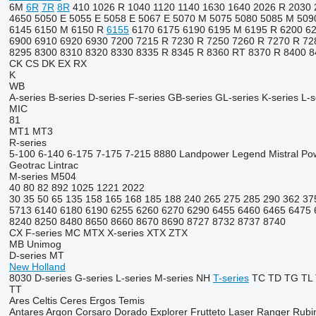
6M
6R
7R
8R
410
1026 R
1040
1120
1140
1630
1640
2026 R
2030
4650
5050 E
5055 E
5058 E
5067 E
5070 M
5075
5080
5085 M
509
6145
6150 M
6150 R
6155
6170
6175
6190
6195 M
6195 R
6200
6
6900
6910
6920
6930
7200
7215 R
7230 R
7250
7260 R
7270 R
72
8295
8300
8310
8320
8330
8335 R
8345 R
8360 RT
8370 R
8400
8
CK
CS
DK
EX
RX
K
WB
A-series
B-series
D-series
F-series
GB-series
GL-series
K-series
L-s
MIC
81
MT1
MT3
R-series
5-100
6-140
6-175
7-175
7-215
8880
Landpower
Legend
Mistral
Po
Geotrac
Lintrac
M-series
M504
40
80
82
892
1025
1221
2022
30
35
50
65
135
158
165
168
185
188
240
265
275
285
290
362
37
5713
6140
6180
6190
6255
6260
6270
6290
6455
6460
6465
6475
8240
8250
8480
8650
8660
8670
8690
8727
8732
8737
8740
CX
F-series
MC
MTX
X-series
XTX
ZTX
MB
Unimog
D-series
MT
New Holland
8030
D-series
G-series
L-series
M-series
NH
T-series
TC
TD
TG
TL
TT
Ares
Celtis
Ceres
Ergos
Temis
Antares
Argon
Corsaro
Dorado
Explorer
Frutteto
Laser
Ranger
Rubi