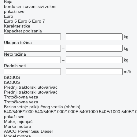
Boja
bordo
crni
crveni
sivi
zeleni
prikaži sve
Euro
Euro 5
Euro 6
Euro 7
Karakteristike
Kapacitet podizanja
–
kg
Ukupna težina
–
kg
Neto težina
–
kg
Radnih sati
–
m/č
ISOBUS
ISOBUS
Prednji traktorski utovarivač
Prednji traktorski utovarivač
Trotočkovna veza
Trotočkovna veza
Brzina vrtnje priključnog vratila (ob/min)
540/540E/1000
540/540E/1000/1000E
540/1000
540E/1000
540E/1
prikaži sve
Motor, mjenjač
Marka motora
AGCO Power
Sisu Diesel
Model motora