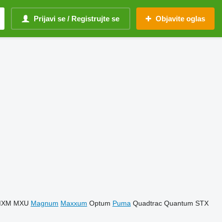
Prijavi se / Registrujte se
Objavite oglas
MXM
MXU
Magnum
Maxxum
Optum
Puma
Quadtrac
Quantum
STX