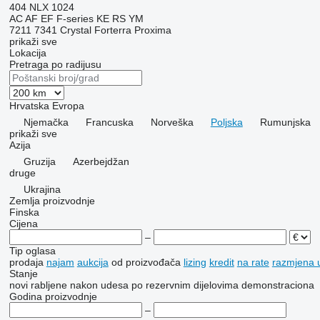
404
NLX 1024
AC
AF
EF
F-series
KE
RS
YM
7211
7341
Crystal
Forterra
Proxima
prikaži sve
Lokacija
Pretraga po radijusu
Hrvatska
Evropa
Njemačka
Francuska
Norveška
Poljska
Rumunjska
prikaži sve
Azija
Gruzija
Azerbejdžan
druge
Ukrajina
Zemlja proizvodnje
Finska
Cijena
–
Tip oglasa
prodaja
najam
aukcija
od proizvođača
lizing
kredit
na rate
razmjena u
Stanje
novi
rabljene
nakon udesa
po rezervnim dijelovima
demonstraciona
Godina proizvodnje
–