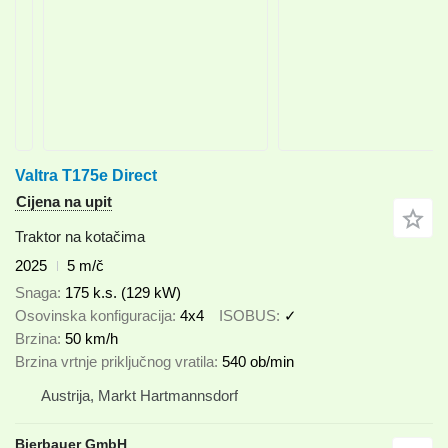
Valtra T175e Direct
Cijena na upit
Traktor na kotačima
2025
5 m/č
Snaga
175 k.s. (129 kW)
Osovinska konfiguracija
4x4
ISOBUS
✓
Brzina
50 km/h
Brzina vrtnje priključnog vratila
540 ob/min
Austrija, Markt Hartmannsdorf
Bierbauer GmbH