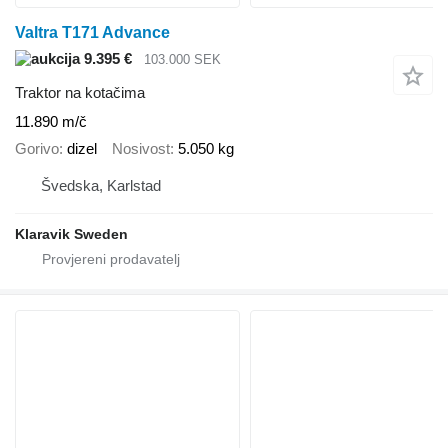
Valtra T171 Advance
9.395 €
103.000 SEK
Traktor na kotačima
11.890 m/č
Gorivo
dizel
Nosivost
5.050 kg
Švedska, Karlstad
Klaravik Sweden