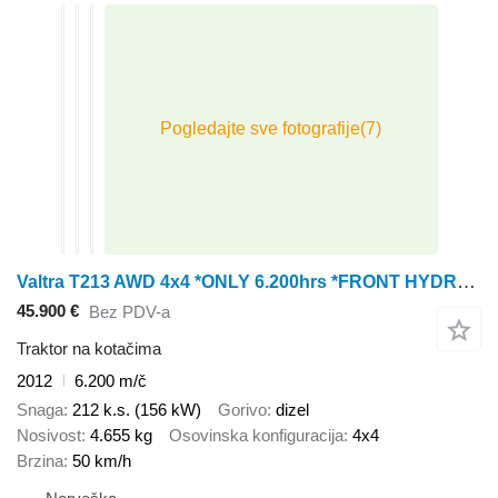
Valtra T213 AWD 4x4 *ONLY 6.200hrs *FRONT HYDRAULICS
45.900 €
Bez PDV-a
Traktor na kotačima
2012
6.200 m/č
Snaga
212 k.s. (156 kW)
Gorivo
dizel
Nosivost
4.655 kg
Osovinska konfiguracija
4x4
Brzina
50 km/h