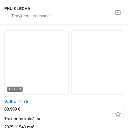
FHU KLECHA
VIDEO
Valtra T175
89.900 €
Traktor na kotačima
2025
540 m/č