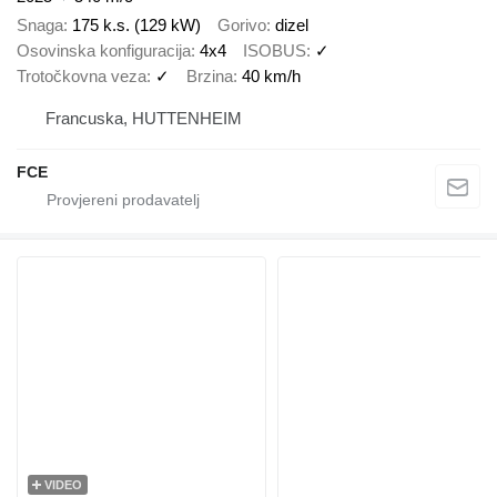
Snaga
175 k.s. (129 kW)
Gorivo
dizel
Osovinska konfiguracija
4x4
ISOBUS
✓
Trotočkovna veza
✓
Brzina
40 km/h
Francuska, HUTTENHEIM
FCE
VIDEO