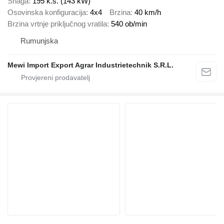
Snaga
195 k.s. (143 kW)
Osovinska konfiguracija
4x4
Brzina
40 km/h
Brzina vrtnje priključnog vratila
540 ob/min
Rumunjska
Mewi Import Export Agrar Industrietechnik S.R.L.