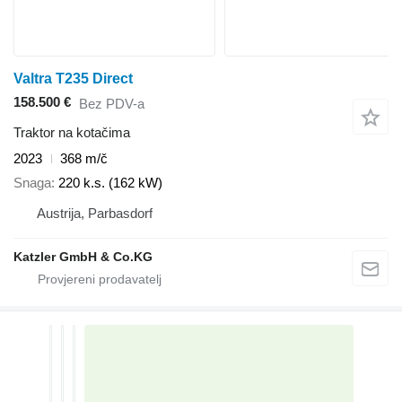
Valtra T235 Direct
158.500 €
Bez PDV-a
Traktor na kotačima
2023
368 m/č
Snaga
220 k.s. (162 kW)
Austrija, Parbasdorf
Katzler GmbH & Co.KG