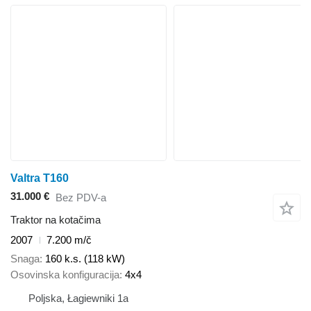
Valtra T160
31.000 €
Bez PDV-a
Traktor na kotačima
2007
7.200 m/č
Snaga
160 k.s. (118 kW)
Osovinska konfiguracija
4x4
Poljska, Łagiewniki 1a