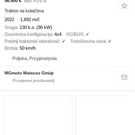
56.900 €
Bez PDV-a
Traktor na kotačima
2022
1.892 m/č
Snaga
130 k.s. (96 kW)
Osovinska konfiguracija
4x4
ISOBUS
✓
Prednji traktorski utovarivač
✓
Trotočkovna veza
✓
Brzina
50 km/h
Poljska, Przyprostynia
MGmoto Mateusz Gmiąt