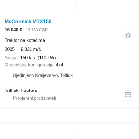
McCormick MTX150
16.040 €
13.750 GBP
Traktor na kotačima
2005
8.931 m/č
Snaga
150 k.s. (110 kW)
Osovinska konfiguracija
4x4
Ujedinjeno Kraljevstvo, Trillick
Trillick Tractors