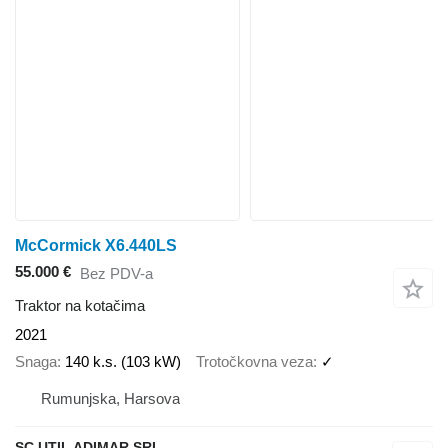
McCormick X6.440LS
55.000 €
Bez PDV-a
Traktor na kotačima
2021
Snaga
140 k.s. (103 kW)
Trotočkovna veza
✓
Rumunjska, Harsova
SC UTIL ADIMAR SRL