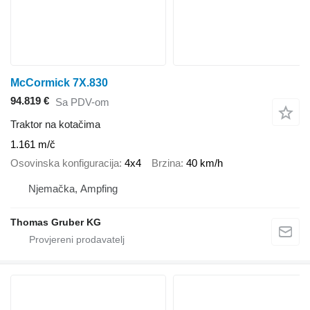
McCormick 7X.830
94.819 €
Sa PDV-om
Traktor na kotačima
1.161 m/č
Osovinska konfiguracija
4x4
Brzina
40 km/h
Njemačka, Ampfing
Thomas Gruber KG