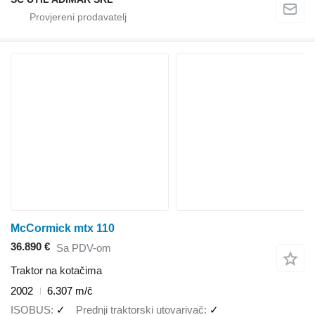
McCormick mtx 110
36.890 €
Sa PDV-om
Traktor na kotačima
2002
6.307 m/č
ISOBUS
✓
Prednji traktorski utovarivač
✓