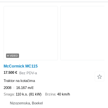
VIDEO
McCormick MC115
17.500 €
Bez PDV-a
Traktor na kotačima
2008
16.167 m/č
Snaga
110 k.s. (81 kW)
Brzina
40 km/h
Nizozemska, Boekel