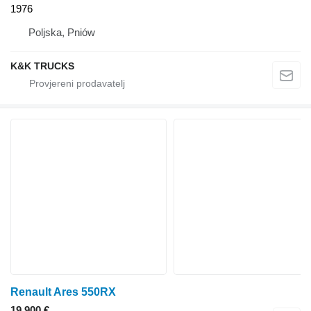
1976
Poljska, Pniów
K&K TRUCKS
Renault Ares 550RX
19.900 €