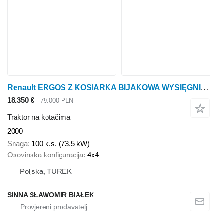
Renault ERGOS Z KOSIARKA BIJAKOWA WYSIĘGNIKOWA mulczer do rowów poboczy
18.350 €
79.000 PLN
Traktor na kotačima
2000
Snaga
100 k.s. (73.5 kW)
Osovinska konfiguracija
4x4
Poljska, TUREK
SINNA SŁAWOMIR BIAŁEK