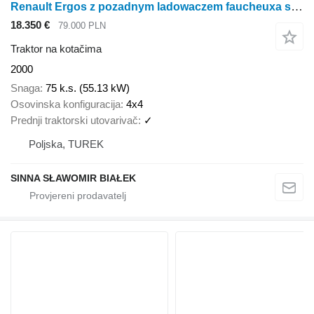
Renault Ergos z pozadnym ladowaczem faucheuxa same zetor ursus case deu
18.350 €
79.000 PLN
Traktor na kotačima
2000
Snaga
75 k.s. (55.13 kW)
Osovinska konfiguracija
4x4
Prednji traktorski utovarivač
✓
Poljska, TUREK
SINNA SŁAWOMIR BIAŁEK