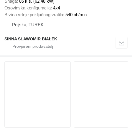
Snaga
85 k.s. (62.48 kW)
Osovinska konfiguracija
4x4
Brzina vrtnje priključnog vratila
540 ob/min
Poljska, TUREK
SINNA SŁAWOMIR BIAŁEK