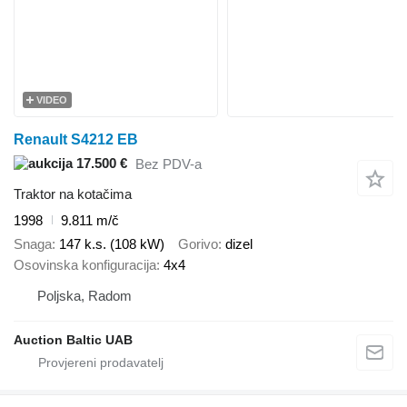
VIDEO
Renault S4212 EB
17.500 €
Bez PDV-a
Traktor na kotačima
1998
9.811 m/č
Snaga
147 k.s. (108 kW)
Gorivo
dizel
Osovinska konfiguracija
4x4
Poljska, Radom
Auction Baltic UAB