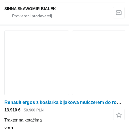
SINNA SŁAWOMIR BIAŁEK
Renault ergos z kosiarka bijakowa mulczerem do rowow poboczy
13.910 €
59.900 PLN
Traktor na kotačima
2001