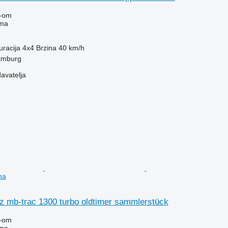
-om
ima
uracija
4x4
Brzina
40 km/h
amburg
davatelja
ma
 mb-trac 1300 turbo oldtimer sammlerstück
-om
ima