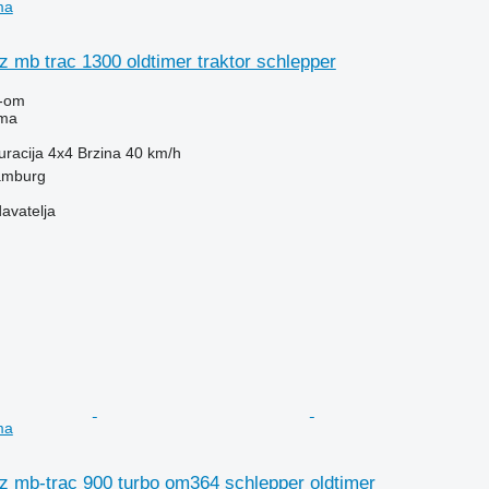
ma
 mb trac 1300 oldtimer traktor schlepper
-om
ima
uracija
4x4
Brzina
40 km/h
amburg
davatelja
ma
 mb-trac 900 turbo om364 schlepper oldtimer