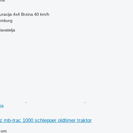
uracija
4x4
Brzina
40 km/h
amburg
davatelja
ma
 mb-trac 1000 schlepper oldtimer traktor
-om