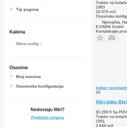
6520
Traktor na kotač
1983
6530
Tip pogona
10.970 m/č
6600
Osovinska konfig
6610
Njemačka, H
E-FARM GmbH
6620
Kontaktirajte pro
Kabina
6630
6800
Klima uređaj
6810
6820
6830
Osovine
6900
6910
Broj osovina
6920
Osovinska konfiguracija
traktor na kotači
6930
16
7200
Mercedes-Benz 
7215 R
7230 R
Nedostaju filtri?
83.299 €
Sa PDV
7250
Traktor na kotač
Predložite izmjenu
1991
7260 R
2.649 m/č