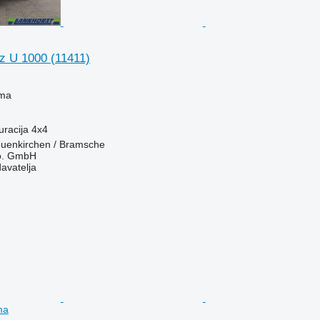
z U 1000
(11411)
ima
uracija
4x4
uenkirchen / Bramsche
o. GmbH
davatelja
ma