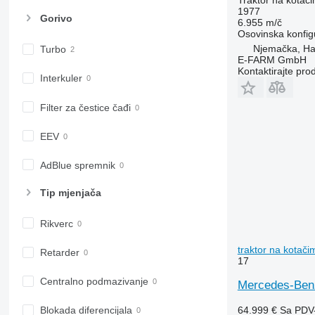
1977
6170
7718
Gorivo
6.955 m/č
6175
7719
Osovinska konfig
6190
7720
Njemačka, H
Turbo
E-FARM GmbH
6195 M
7722
Kontaktirajte pro
Interkuler
6195 R
7724
6200
7726
Filter za čestice čađi
6210
8220
6215
8240
EEV
6220
8250
6230
8650
AdBlue spremnik
6250
8660
Tip mјenjača
6300
8670
6310
8690
Rikverc
6320
8727
6330
8732
traktor na kotači
Retarder
17
6410
8737
Centralno podmazivanje
6430 Premium
8740
Mercedes-Benz
6510
64.999 €
Sa PDV
Blokada diferencijala