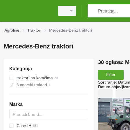
Agroline
Traktori
Mercedes-Benz traktori
Mercedes-Benz traktori
38 oglasa:
M
Kategorija
Filter
traktori na kotačima
Sortiranje
:
Datum 
šumarski traktori
Datum objavljivan
Marka
Case IH
Challenger
TTR
584
2505
CK