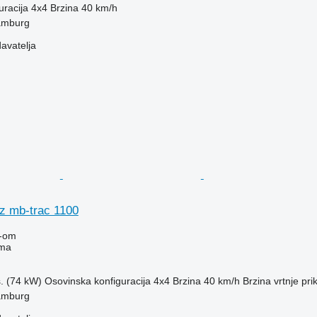
uracija
4x4
Brzina
40 km/h
amburg
davatelja
z mb-trac 1100
-om
ima
s. (74 kW)
Osovinska konfiguracija
4x4
Brzina
40 km/h
Brzina vrtnje pri
amburg