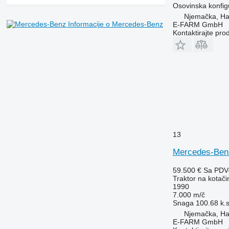
7270 R
Osovinska konfig
Njemačka, H
7280 R
Informacije o Mercedes-Benz
E-FARM GmbH
7290 R
Kontaktirajte pro
7310 R
7430
7600
7700
7710
7720
7730
7800
13
7810
Mercedes-Ben
7820
7830
59.500 €
Sa PDV
7920
Traktor na kotač
1990
7930
7.000 m/č
8100
Snaga
100.68 k.
8200
Njemačka, H
E-FARM GmbH
8220