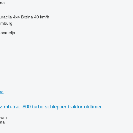
ima
uracija
4x4
Brzina
40 km/h
amburg
davatelja
ma
mb-trac 800 turbo schlepper traktor oldtimer
-om
ima