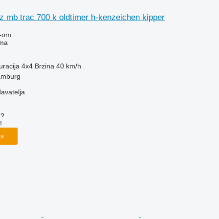
 mb trac 700 k oldtimer h-kenzeichen kipper
-om
ima
uracija
4x4
Brzina
40 km/h
amburg
davatelja
u?
!
as