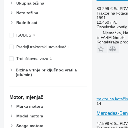
5720
6465
Ukupna težina
83.299 €
Sa PDV
5820
6475
Neto težina
Traktor na kotač
6090
6480
1991
12.450 m/č
Radnih sati
6100
6485
Osovinska konfig
6105
6490
Njemačka, H
ISOBUS
6110 B
6495
E-FARM GmbH
Kontaktirajte pro
6110 M
6499
Prednji traktorski utovarivač
6110 R
6713
6115
6715
Trotočkovna veza
6120
6716
Brzina vrtnje priključnog vratila
6125 M
7475
(ob/min)
6125 R
7480
6130
7616
6135
7618
Motor, mjenjač
6140
7619
traktor na kotači
14
6145
7620
Marka motora
6150 M
7624
Mercedes-Benz
Model motora
6150 R
7626
47.599 €
Sa PDV
Snaga motora
6155
7716
Traktor na kotač