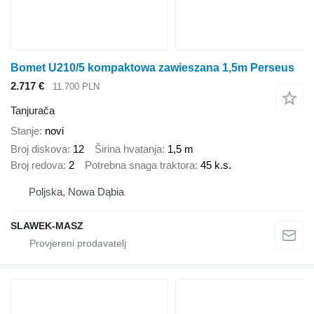
Bomet U210/5 kompaktowa zawieszana 1,5m Perseus
2.717 €
11.700 PLN
Tanjurača
Stanje
novi
Broj diskova
12
Širina hvatanja
1,5 m
Broj redova
2
Potrebna snaga traktora
45 k.s.
Poljska, Nowa Dąbia
SLAWEK-MASZ