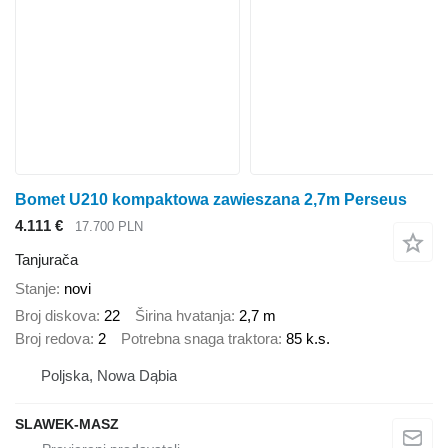
Bomet U210 kompaktowa zawieszana 2,7m Perseus
4.111 €
17.700 PLN
Tanjurača
Stanje
novi
Broj diskova
22
Širina hvatanja
2,7 m
Broj redova
2
Potrebna snaga traktora
85 k.s.
Poljska, Nowa Dąbia
SLAWEK-MASZ