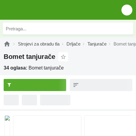
Strojevi za obradu tla
Drljače
Tanjurače
Bomet tanj
Bomet tanjurače
34 oglasa:
Bomet tanjurače