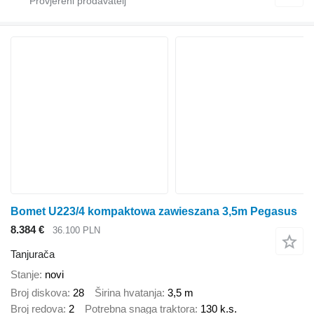
Bomet U223/4 kompaktowa zawieszana 3,5m Pegasus
8.384 €
36.100 PLN
Tanjurača
Stanje
novi
Broj diskova
28
Širina hvatanja
3,5 m
Broj redova
2
Potrebna snaga traktora
130 k.s.