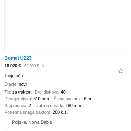
Bomet U223
16.020 €
69.000 PLN
Tanjurača
Stanje
novi
Tip
za traktor
Broj diskova
48
Promjer diska
510 mm
Širina hvatanja
6 m
Broj redova
2
Dubina obrade
180 mm
Potrebna snaga traktora
200 k.s.
Poljska, Nowa Dąbia