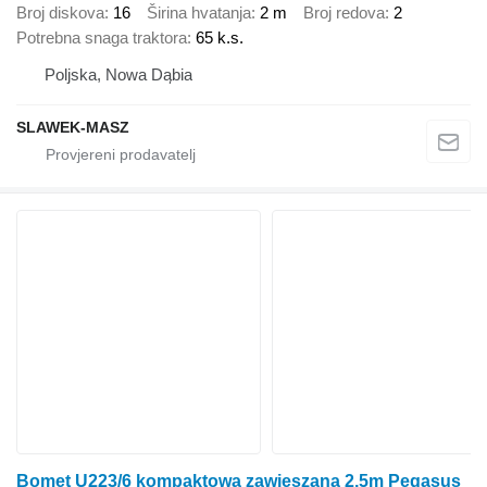
Broj diskova
16
Širina hvatanja
2 m
Broj redova
2
Potrebna snaga traktora
65 k.s.
Poljska, Nowa Dąbia
SLAWEK-MASZ
Bomet U223/6 kompaktowa zawieszana 2,5m Pegasus