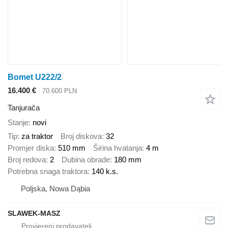
Bomet U222/2
16.400 €
70.600 PLN
Tanjurača
Stanje
novi
Tip
za traktor
Broj diskova
32
Promjer diska
510 mm
Širina hvatanja
4 m
Broj redova
2
Dubina obrade
180 mm
Potrebna snaga traktora
140 k.s.
Poljska, Nowa Dąbia
SLAWEK-MASZ