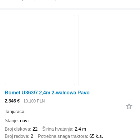
Bomet U363/7 2,4m 2-walcowa Pavo
2.346 €
10.100 PLN
Tanjurača
Stanje
novi
Broj diskova
22
Širina hvatanja
2,4 m
Broj redova
2
Potrebna snaga traktora
65 k.s.