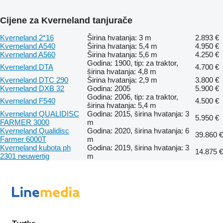
Cijene za Kverneland tanjurače
Kverneland 2*16
Širina hvatanja: 3 m
2.893 €
Kverneland A540
Širina hvatanja: 5,4 m
4.950 €
Kverneland A560
Širina hvatanja: 5,6 m
4.250 €
Godina: 1900, tip: za traktor,
Kverneland DTA
4.700 €
širina hvatanja: 4,8 m
Kverneland DTC 290
Širina hvatanja: 2,9 m
3.800 €
Kverneland DXB 32
Godina: 2005
5.900 €
Godina: 2006, tip: za traktor,
Kverneland F540
4.500 €
širina hvatanja: 5,4 m
Kverneland QUALIDISC
Godina: 2015, širina hvatanja: 3
5.950 €
FARMER 3000
m
Kverneland Qualidisc
Godina: 2020, širina hvatanja: 6
39.860 €
Farmer 6000T
m
Kverneland kubota ph
Godina: 2019, širina hvatanja: 3
14.875 €
2301 neuwertig
m