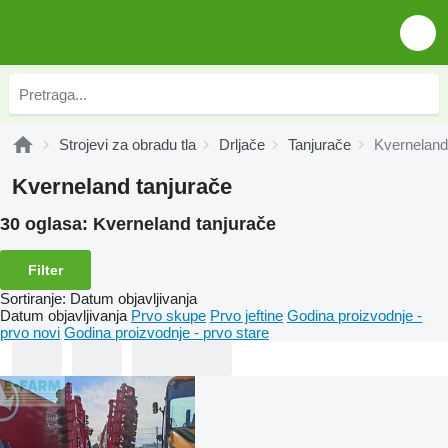
Strojevi za obradu tla
Drljače
Tanjurače
Kverneland
Kverneland tanjurače
30 oglasa:
Kverneland tanjurače
Filter
Sortiranje
:
Datum objavljivanja
Datum objavljivanja
Prvo skupe
Prvo jeftine
Godina proizvodnje -
prvo novi
Godina proizvodnje - prvo stare