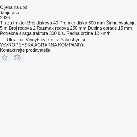
Cijena na upit
Tanjurača
2026
Tip
za traktor
Broj diskova
40
Promjer diska
600 mm
Širina hvatanja
5 m
Broj redova
2
Razmak redova
250 mm
Dubina obrade
15 mm
Potrebna snaga traktora
300 k.s.
Radna brzina
12 km/h
Ukrajina, Vinnytskyi r-n, s. Yakushyntsi
YeVROPEYSKA AGRARNA KOMPANIYa
Kontaktirajte prodavatelja