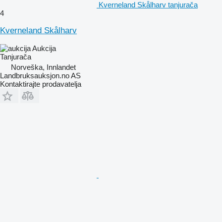
Kverneland Skålharv tanjurača
4
Kverneland Skålharv
Aukcija
Tanjurača
Norveška, Innlandet
Landbruksauksjon.no AS
Kontaktirajte prodavatelja