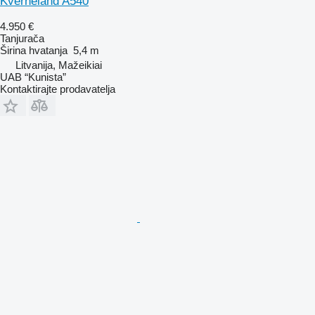
Kverneland A540
4.950 €
Tanjurača
Širina hvatanja
5,4 m
Litvanija, Mažeikiai
UAB “Kunista”
Kontaktirajte prodavatelja