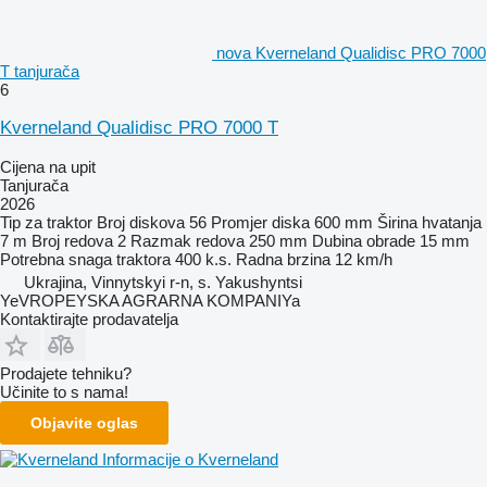
nova Kverneland Qualidisc PRO 7000
T tanjurača
6
Kverneland Qualidisc PRO 7000 T
Cijena na upit
Tanjurača
2026
Tip
za traktor
Broj diskova
56
Promjer diska
600 mm
Širina hvatanja
7 m
Broj redova
2
Razmak redova
250 mm
Dubina obrade
15 mm
Potrebna snaga traktora
400 k.s.
Radna brzina
12 km/h
Ukrajina, Vinnytskyi r-n, s. Yakushyntsi
YeVROPEYSKA AGRARNA KOMPANIYa
Kontaktirajte prodavatelja
Prodajete tehniku?
Učinite to s nama!
Objavite oglas
Informacije o Kverneland