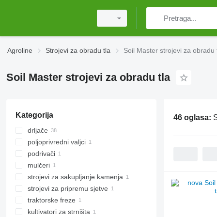
Agroline
Strojevi za obradu tla
Soil Master strojevi za obradu 
Soil Master strojevi za obradu tla
Kategorija
46 oglasa:
S
drljače
poljoprivredni valjci
tanjurače
podrivači
glatki valjci
mulčeri
strojevi za sakupljanje kamenja
traktorski malčeri
strojevi za pripremu sjetve
traktorske freze
kultivatori za strništa