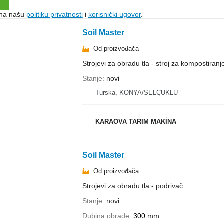
e na našu
politiku privatnosti
i
korisnički ugovor
.
Soil Master
Od proizvođača
Strojevi za obradu tla - stroj za kompostiranj
Stanje
novi
Turska, KONYA/SELÇUKLU
KARAOVA TARIM MAKİNA
Soil Master
Od proizvođača
Strojevi za obradu tla - podrivač
Stanje
novi
Dubina obrade
300 mm