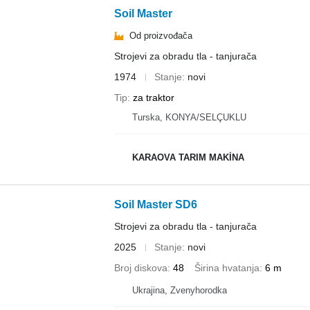
Soil Master
Od proizvođača
Strojevi za obradu tla - tanjurača
1974
Stanje
novi
Tip
za traktor
Turska, KONYA/SELÇUKLU
KARAOVA TARIM MAKİNA
Soil Master SD6
Strojevi za obradu tla - tanjurača
2025
Stanje
novi
Broj diskova
48
Širina hvatanja
6 m
Ukrajina, Zvenyhorodka