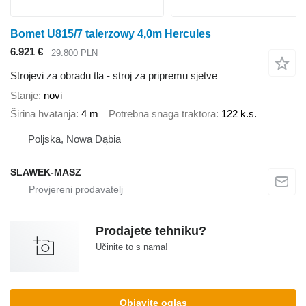
Bomet U815/7 talerzowy 4,0m Hercules
6.921 €
29.800 PLN
Strojevi za obradu tla - stroj za pripremu sjetve
Stanje
novi
Širina hvatanja
4 m
Potrebna snaga traktora
122 k.s.
Poljska, Nowa Dąbia
SLAWEK-MASZ
Prodajete tehniku?
Učinite to s nama!
Objavite oglas