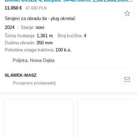
11.050 €
47.600 PLN
Strojevi za obradu tla - plug okretač
2024
Stanje
novi
Širina hvatanja
1,361 m
Broj kućišta
4
Dubina obrade
350 mm
Potrebna snaga traktora
100 k.s.
Poljska, Nowa Dąbia
SLAWEK-MASZ