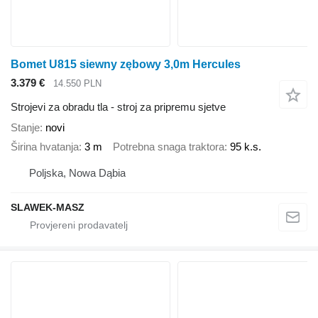
Bomet U815 siewny zębowy 3,0m Hercules
3.379 €
14.550 PLN
Strojevi za obradu tla - stroj za pripremu sjetve
Stanje
novi
Širina hvatanja
3 m
Potrebna snaga traktora
95 k.s.
Poljska, Nowa Dąbia
SLAWEK-MASZ