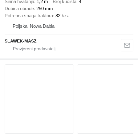
Širina hvatanja
1,2 m
Broj kućišta
4
Dubina obrade
250 mm
Potrebna snaga traktora
82 k.s.
Poljska, Nowa Dąbia
SLAWEK-MASZ