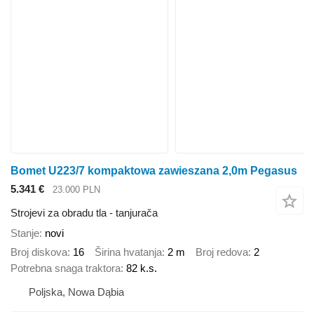
Bomet U223/7 kompaktowa zawieszana 2,0m Pegasus
5.341 €
23.000 PLN
Strojevi za obradu tla - tanjurača
Stanje
novi
Broj diskova
16
Širina hvatanja
2 m
Broj redova
2
Potrebna snaga traktora
82 k.s.
Poljska, Nowa Dąbia