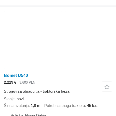
Bomet U540
2.229 €
9.600 PLN
Strojevi za obradu tla - traktorska freza
Stanje
novi
Širina hvatanja
1,8 m
Potrebna snaga traktora
45 k.s.
Poljska, Nowa Dąbia