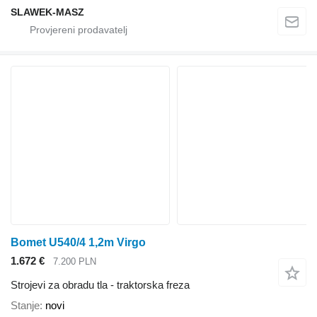
SLAWEK-MASZ
Bomet U540/4 1,2m Virgo
1.672 €
7.200 PLN
Strojevi za obradu tla - traktorska freza
Stanje
novi