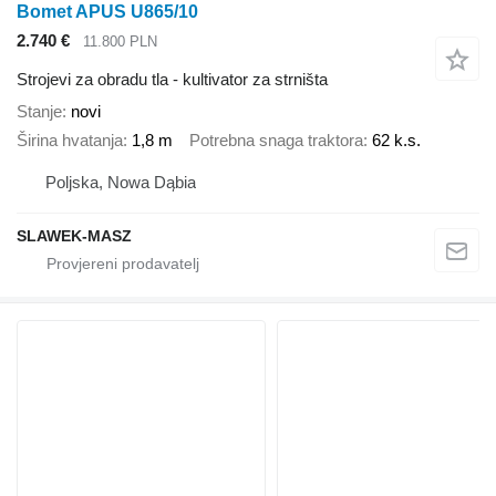
Bomet APUS U865/10
2.740 €
11.800 PLN
Strojevi za obradu tla - kultivator za strništa
Stanje
novi
Širina hvatanja
1,8 m
Potrebna snaga traktora
62 k.s.
Poljska, Nowa Dąbia
SLAWEK-MASZ