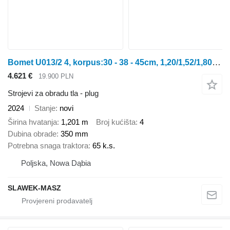
Bomet U013/2 4, korpus:30 - 38 - 45cm, 1,20/1,52/1,80m jednobelkowy Li
4.621 €
19.900 PLN
Strojevi za obradu tla - plug
2024
Stanje
novi
Širina hvatanja
1,201 m
Broj kućišta
4
Dubina obrade
350 mm
Potrebna snaga traktora
65 k.s.
Poljska, Nowa Dąbia
SLAWEK-MASZ