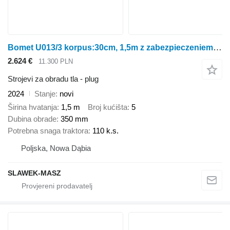
Bomet U013/3 korpus:30cm, 1,5m z zabezpieczeniem śrubowym Lyra
2.624 €
11.300 PLN
Strojevi za obradu tla - plug
2024
Stanje
novi
Širina hvatanja
1,5 m
Broj kućišta
5
Dubina obrade
350 mm
Potrebna snaga traktora
110 k.s.
Poljska, Nowa Dąbia
SLAWEK-MASZ