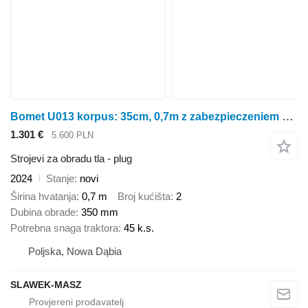
Bomet U013 korpus: 35cm, 0,7m z zabezpieczeniem śrubowym Lyra
1.301 €
5.600 PLN
Strojevi za obradu tla - plug
2024
Stanje
novi
Širina hvatanja
0,7 m
Broj kućišta
2
Dubina obrade
350 mm
Potrebna snaga traktora
45 k.s.
Poljska, Nowa Dąbia
SLAWEK-MASZ