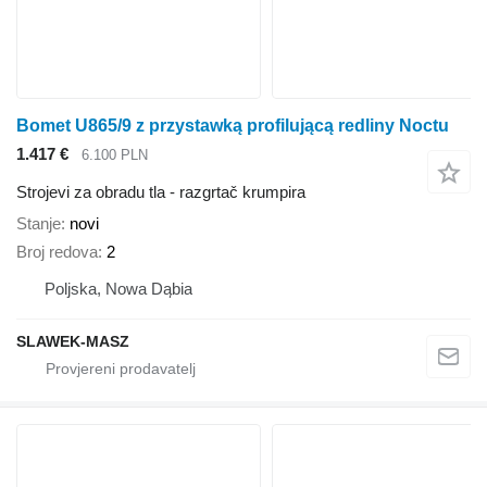
Bomet U865/9 z przystawką profilującą redliny Noctu
1.417 €
6.100 PLN
Strojevi za obradu tla - razgrtač krumpira
Stanje
novi
Broj redova
2
Poljska, Nowa Dąbia
SLAWEK-MASZ