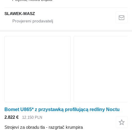
SLAWEK-MASZ
Bomet U865* z przystawką profilującą redliny Noctu
2.822 €
12.150 PLN
Strojevi za obradu tla - razgrtač krumpira