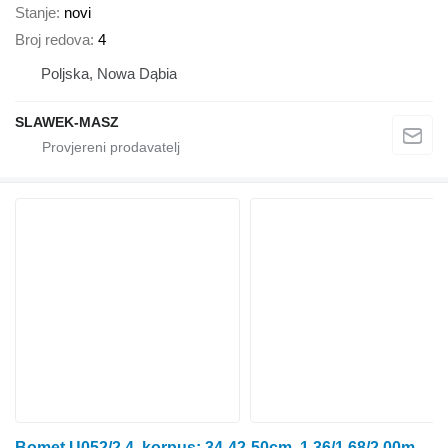
Stanje
novi
Broj redova
4
Poljska, Nowa Dąbia
SLAWEK-MASZ
Bomet U052/2 4, korpus: 34-42-50cm, 1,36/1,68/2,00m Leo