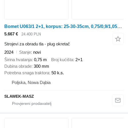
Bomet U063/1 2+1, korpus: 25-30-35cm, 0,75/0,9/1,05m Leo
5.667 €
24.400 PLN
Strojevi za obradu tla - plug okretač
2024
Stanje
novi
Širina hvatanja
0,75 m
Broj kućišta
2+1
Dubina obrade
300 mm
Potrebna snaga traktora
50 k.s.
Poljska, Nowa Dąbia
SLAWEK-MASZ