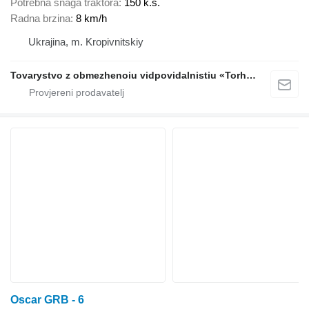
Potrebna snaga traktora
150 k.s.
Radna brzina
8 km/h
Ukrajina, m. Kropivnitskiy
Tovarystvo z obmezhenoiu vidpovidalnistiu «Torhovyi Dim Ahro Partnery»
Oscar GRB - 6