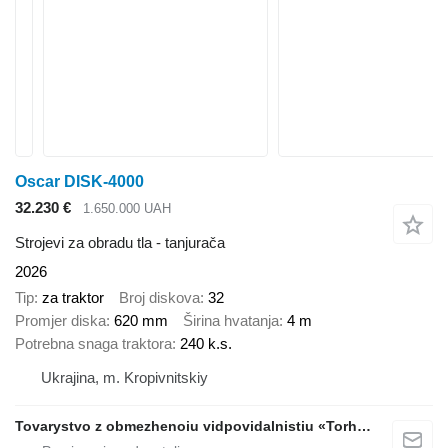
Oscar DISK-4000
32.230 €
1.650.000 UAH
Strojevi za obradu tla - tanjurača
2026
Tip
za traktor
Broj diskova
32
Promjer diska
620 mm
Širina hvatanja
4 m
Potrebna snaga traktora
240 k.s.
Ukrajina, m. Kropivnitskiy
Tovarystvo z obmezhenoiu vidpovidalnistiu «Torhovyi Dim Ahro Partnery»