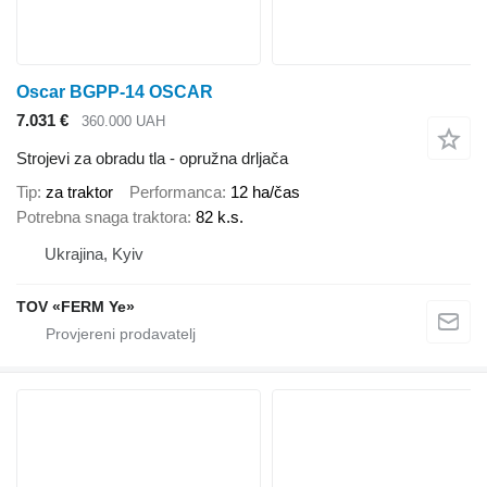
Oscar BGPP-14 OSCAR
7.031 €
360.000 UAH
Strojevi za obradu tla - opružna drljača
Tip
za traktor
Performanca
12 ha/čas
Potrebna snaga traktora
82 k.s.
Ukrajina, Kyiv
TOV «FERM Ye»