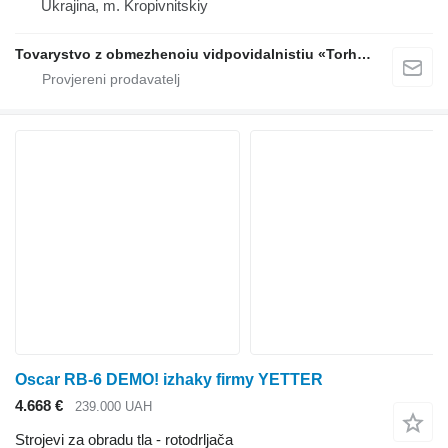
Ukrajina, m. Kropivnitskiy
Tovarystvo z obmezhenoiu vidpovidalnistiu «Torhovyi Dim Ahro Partnery»
Oscar RB-6 DEMO! izhaky firmy YETTER
4.668 €
239.000 UAH
Strojevi za obradu tla - rotodrljača