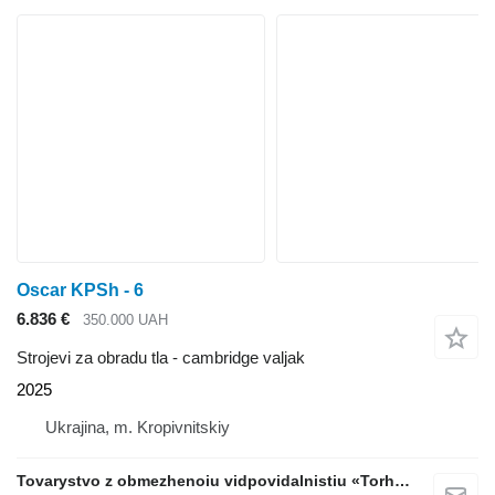
Oscar KPSh - 6
6.836 €
350.000 UAH
Strojevi za obradu tla - cambridge valjak
2025
Ukrajina, m. Kropivnitskiy
Tovarystvo z obmezhenoiu vidpovidalnistiu «Torhovyi Dim Ahro Partnery»