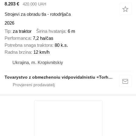
8.203 €
420.000 UAH
Strojevi za obradu tla - rotodrljača
2026
Tip
za traktor
Širina hvatanja
6 m
Performanca
7,2 ha/čas
Potrebna snaga traktora
80 k.s.
Radna brzina
12 km/h
Ukrajina, m. Kropivnitskiy
Tovarystvo z obmezhenoiu vidpovidalnistiu «Torhovyi Dim Ahro Partnery»