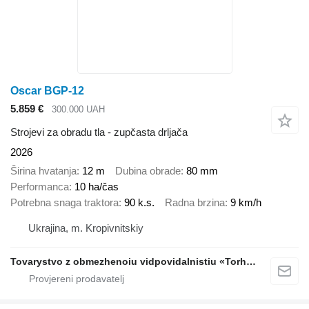
Oscar BGP-12
5.859 €
300.000 UAH
Strojevi za obradu tla - zupčasta drljača
2026
Širina hvatanja
12 m
Dubina obrade
80 mm
Performanca
10 ha/čas
Potrebna snaga traktora
90 k.s.
Radna brzina
9 km/h
Ukrajina, m. Kropivnitskiy
Tovarystvo z obmezhenoiu vidpovidalnistiu «Torhovyi Dim Ahro Partnery»