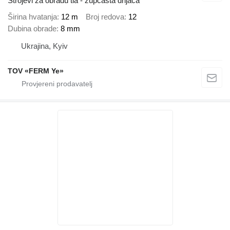
Strojevi za obradu tla - zupčasta drljača
Širina hvatanja
12 m
Broj redova
12
Dubina obrade
8 mm
Ukrajina, Kyiv
TOV «FERM Ye»