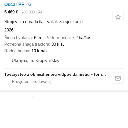
Oscar PP - 6
5.469 €
280.000 UAH
Strojevi za obradu tla - valjak za sjeckanje
2026
Širina hvatanja
6 m
Performanca
7,2 ha/čas
Potrebna snaga traktora
80 k.s.
Radna brzina
10 km/h
Ukrajina, m. Kropivnitskiy
Tovarystvo z obmezhenoiu vidpovidalnistiu «Torhovyi Dim Ahro Partnery»