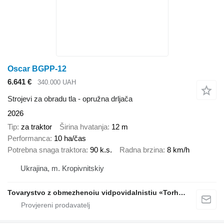
Oscar BGPP-12
6.641 €
340.000 UAH
Strojevi za obradu tla - opružna drljača
2026
Tip
za traktor
Širina hvatanja
12 m
Performanca
10 ha/čas
Potrebna snaga traktora
90 k.s.
Radna brzina
8 km/h
Ukrajina, m. Kropivnitskiy
Tovarystvo z obmezhenoiu vidpovidalnistiu «Torhovyi Dim Ahro Partnery»