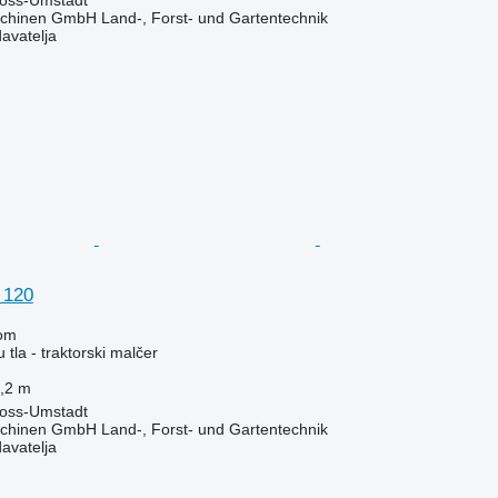
oss-Umstadt
chinen GmbH Land-, Forst- und Gartentechnik
davatelja
 120
om
 tla - traktorski malčer
,2 m
oss-Umstadt
chinen GmbH Land-, Forst- und Gartentechnik
davatelja