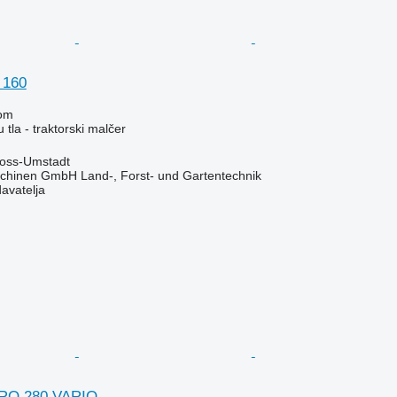
 160
om
 tla - traktorski malčer
oss-Umstadt
chinen GmbH Land-, Forst- und Gartentechnik
davatelja
RO 280 VARIO