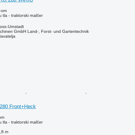
-om
 tla - traktorski malčer
oss-Umstadt
chinen GmbH Land-, Forst- und Gartentechnik
davatelja
 280 Front+Heck
om
 tla - traktorski malčer
,8 m