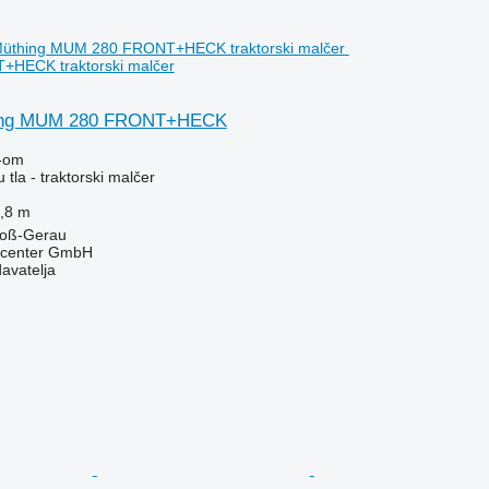
HECK traktorski malčer
hing MUM 280 FRONT+HECK
-om
 tla - traktorski malčer
,8 m
roß-Gerau
kcenter GmbH
davatelja