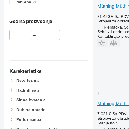
rabljene
Müthing Müthi
21.420 €
Sa PDV
Strojevi za obradu
Godina proizvodnje
Njemačka, Sch
Schütz Landmas
–
Kontaktirajte pro
Karakteristike
Neto težina
Radnih sati
2
Širina hvatanja
Müthing Müt
Dubina obrade
7.021 €
Sa PDV-
Strojevi za obradu
Performanca
Stanje
novi