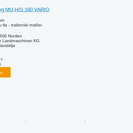
ing MU-H/S 160 VARIO
om
 tla - traktorski malčer
6506 Norden
er Landmaschinen KG
davatelja
u?
!
as