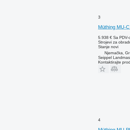
3
Müthing MU-C
5.938 €
Sa PDV-
Strojevi za obradu
Stanje
novi
Njemačka, Gr
Seippel Landmas
Kontaktirajte pro
4
Müthing MU-P