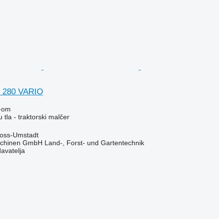
 280 VARIO
-om
 tla - traktorski malčer
oss-Umstadt
chinen GmbH Land-, Forst- und Gartentechnik
davatelja