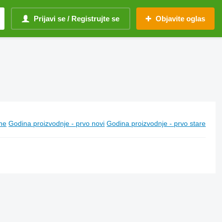
Prijavi se / Registrujte se
Objavite oglas
ine
Godina proizvodnje - prvo novi
Godina proizvodnje - prvo stare