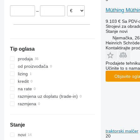
VariOpal
Müthing Müth
–
VariTansanit
VariTitan
9.103 €
Sa PDV-
Strojevi za obradu
VarioPack
Stanje
novi
Zirkon
Njemačka, 2
Heinrich Schröd
Kontaktirajte pro
Tip oglasa
prodaja
Prodajete tehnik
od proizvođača
Učinite to s nama
lizing
Objavite ogl
kredit
na rate
razmjena uz doplatu (trade-in)
razmjena
Stanje
traktorski malčer
novi
20