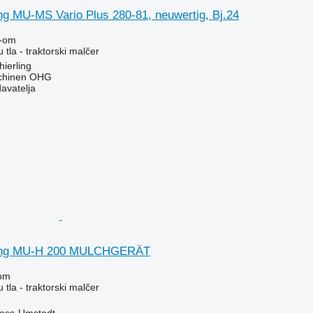
ng MU-MS Vario Plus 280-81, neuwertig, Bj.24
-om
 tla - traktorski malčer
ierling
chinen OHG
davatelja
hing MU-H 200 MULCHGERÄT
om
 tla - traktorski malčer