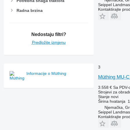
Njemačka, Gr
Potrebna snaga traktora
Seippel Landmas
Kontaktirajte pro
Radna brzina
Nedostaju filtri?
Predložite izmjenu
3
Informacije o Müthing
Müthing MU-C
3.558 €
Sa PDV-
Strojevi za obradu
Stanje
novi
Širina hvatanja
1
Njemačka, Gr
Seippel Landmas
Kontaktirajte pro