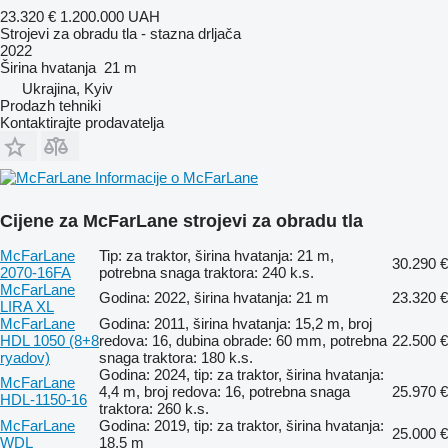
23.320 €
1.200.000 UAH
Strojevi za obradu tla - stazna drljača
2022
Širina hvatanja
21 m
Ukrajina, Kyiv
Prodazh tehniki
Kontaktirajte prodavatelja
Informacije o McFarLane
Cijene za McFarLane strojevi za obradu tla
McFarLane
Tip: za traktor, širina hvatanja: 21 m,
30.290 €
2070-16FA
potrebna snaga traktora: 240 k.s.
McFarLane
Godina: 2022, širina hvatanja: 21 m
23.320 €
LIRA XL
McFarLane
Godina: 2011, širina hvatanja: 15,2 m, broj
HDL 1050 (8+8
redova: 16, dubina obrade: 60 mm, potrebna
22.500 €
ryadov)
snaga traktora: 180 k.s.
Godina: 2024, tip: za traktor, širina hvatanja:
McFarLane
4,4 m, broj redova: 16, potrebna snaga
25.970 €
HDL-1150-16
traktora: 260 k.s.
McFarLane
Godina: 2019, tip: za traktor, širina hvatanja:
25.000 €
WDL
18,5 m