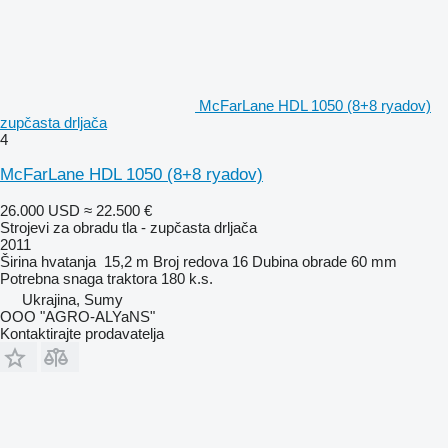
McFarLane HDL 1050 (8+8 ryadov)
zupčasta drljača
4
McFarLane HDL 1050 (8+8 ryadov)
26.000 USD
≈ 22.500 €
Strojevi za obradu tla - zupčasta drljača
2011
Širina hvatanja
15,2 m
Broj redova
16
Dubina obrade
60 mm
Potrebna snaga traktora
180 k.s.
Ukrajina, Sumy
OOO "AGRO-ALYaNS"
Kontaktirajte prodavatelja