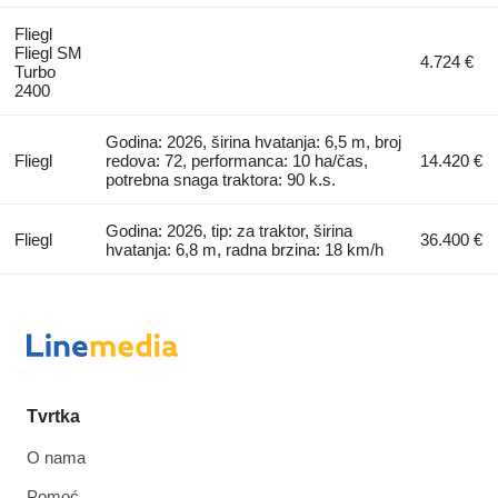
Fliegl
Fliegl SM
4.724 €
Turbo
2400
Godina: 2026, širina hvatanja: 6,5 m, broj
Fliegl
redova: 72, performanca: 10 ha/čas,
14.420 €
potrebna snaga traktora: 90 k.s.
Godina: 2026, tip: za traktor, širina
Fliegl
36.400 €
hvatanja: 6,8 m, radna brzina: 18 km/h
Tvrtka
O nama
Pomoć