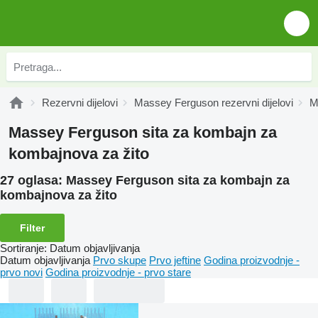
Rezervni dijelovi
Massey Ferguson rezervni dijelovi
M
Massey Ferguson sita za kombajn za
kombajnova za žito
27 oglasa:
Massey Ferguson sita za kombajn za
kombajnova za žito
Filter
Sortiranje
:
Datum objavljivanja
Datum objavljivanja
Prvo skupe
Prvo jeftine
Godina proizvodnje -
prvo novi
Godina proizvodnje - prvo stare