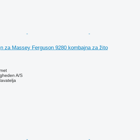
jn za Massey Ferguson 9280 kombajna za žito
met
ingheden A/S
davatelja