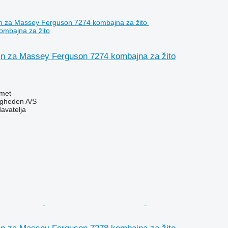
ombajna za žito
jn za Massey Ferguson 7274 kombajna za žito
met
ingheden A/S
davatelja