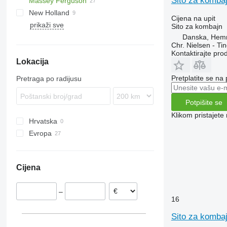
Sito za komba
Massey Ferguson
5088
Lexion
955
New Holland
6140
Mercator
9500
38
Cijena na upit
prikaži sve
7140
9560
40
CR
Sito za kombajn
8010
9650
7274
TF
Danska, Hem
Chr. Nielsen - T
9660
7278
TX
Kontaktirajte pro
Lokacija
9780
9280
9880
Pretplatite se na
Pretraga po radijusu
S-series
T-series
Potpišite se
Klikom pristajet
Hrvatska
Evropa
Danska
Slovačka
Cijena
–
16
Sito za komba