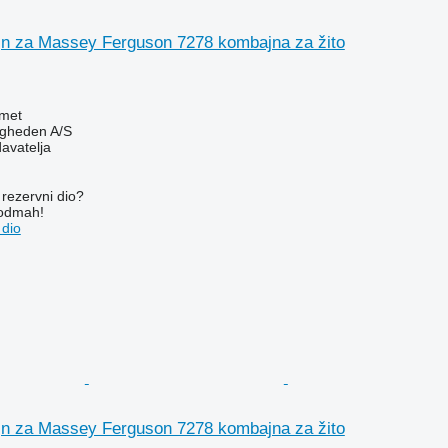
jn za Massey Ferguson 7278 kombajna za žito
met
ingheden A/S
davatelja
rezervni dio?
 odmah!
 dio
jn za Massey Ferguson 7278 kombajna za žito