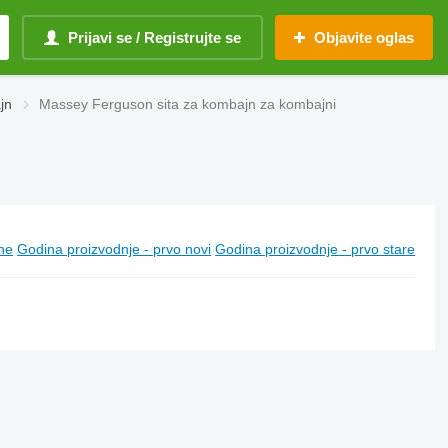
Prijavi se / Registrujte se
Objavite oglas
jn
Massey Ferguson sita za kombajn za kombajni
ine
Godina proizvodnje - prvo novi
Godina proizvodnje - prvo stare