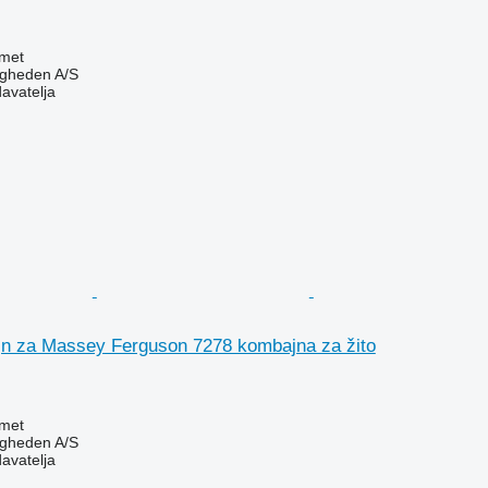
met
ingheden A/S
davatelja
jn za Massey Ferguson 7278 kombajna za žito
met
ingheden A/S
davatelja