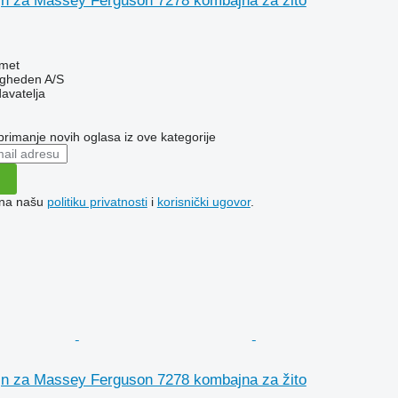
jn za Massey Ferguson 7278 kombajna za žito
met
ingheden A/S
davatelja
 primanje novih oglasa iz ove kategorije
e na našu
politiku privatnosti
i
korisnički ugovor
.
jn za Massey Ferguson 7278 kombajna za žito