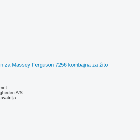
jn za Massey Ferguson 7256 kombajna za žito
met
ingheden A/S
davatelja