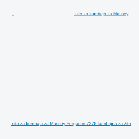
sito za kombajn za Massey
sito za kombajn za Massey Ferguson 7278 kombajna za žito