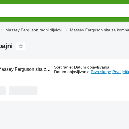
Massey Ferguson radni dijelovi
Massey Ferguson sita za komba
ajni
Sortiranje
:
Datum objavljivanja
ssey Ferguson sita za kombajn za kombajni
Datum objavljivanja
Prvo skupe
Prvo jeft