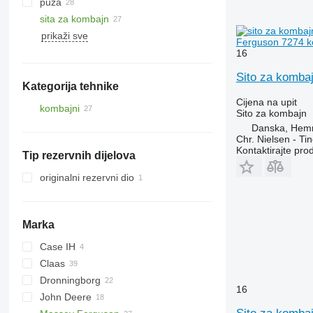
puža
sita za kombajn
prikaži sve
Ferguson 7274 k
16
Sito za komba
Kategorija tehnike
Cijena na upit
kombajni
Sito za kombajn
kombajni za žito
Danska, Hem
Chr. Nielsen - T
Kontaktirajte pro
Tip rezervnih dijelova
originalni rezervni dio
Marka
Case IH
Claas
1680
Dronningborg
2188
Commandor
16
John Deere
2388
Dominator
D-series
Ideal
6640