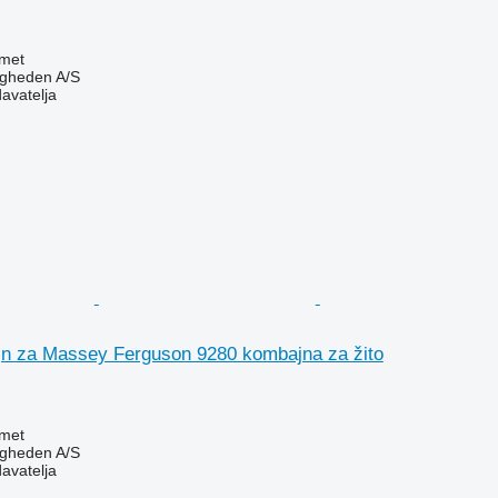
met
ingheden A/S
davatelja
jn za Massey Ferguson 9280 kombajna za žito
met
ingheden A/S
davatelja