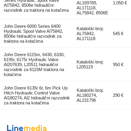
Series Hydraulic Spool Valve
AL169789,
1.050 €
Al75842, 8506e hidraulični
AL171118,
razvodnik za traktora na kotačima
AL75842, 8506E
John Deere 6000 Series 6400
Kataloški broj:
Hydraulic Spool Valve Al75842,
AL75842,
545 €
8506e hidraulični razvodnik za
AL171118
traktora na kotačima
John Deere 6115m, 6430, 6330,
6195r, 6175r Hydraulic Valve
Kataloški broj:
Al207639, L20511 hidraulični
950 €
L205119
razvodnik za 6115M traktora na
kotačima
John Deere 6135r 6r, 6m Pick Up
Kataloški broj:
Hitch Hydraulic Control Valve
AL180274,
290 €
Al180274, Al2 hidraulični razvodnik
AL231796
za traktora na kotačima