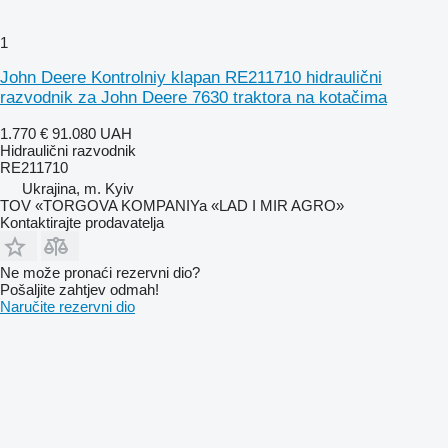
1
John Deere Kontrolniy klapan RE211710 hidraulični
razvodnik za John Deere 7630 traktora na kotačima
1.770 €
91.080 UAH
Hidraulični razvodnik
RE211710
Ukrajina, m. Kyiv
TOV «TORGOVA KOMPANIYa «LAD I MIR AGRO»
Kontaktirajte prodavatelja
Ne može pronaći rezervni dio?
Pošaljite zahtjev odmah!
Naručite rezervni dio