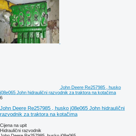
John Deere Re257985 , husko
j08e065 John hidraulični razvodnik za traktora na kotačima
6
John Deere Re257985 , husko j08e065 John hidraulični
razvodnik za traktora na kotačima
Cijena na upit
Hidraulični razvodnik
John Deere Re257985, husko j08e065