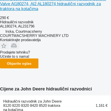
Valve Al180274, Al2 AL180274 hidraulični razvodnik za
traktora na kotačima
290 €
Hidraulični razvodnik
AL180274, AL231796
Irska, Courtmacsherry
COURTMACSHERRY MACHINERY LTD
Kontaktirajte prodavatelja
Prodajete tehniku?
Učinite to s nama!
Objavite oglas
Cijene za John Deere hidraulični razvodnici
Hidraulični razvodnik za John Deere
8120 8220 8320 8420 8520 traktora
1.161 €
na kotačima