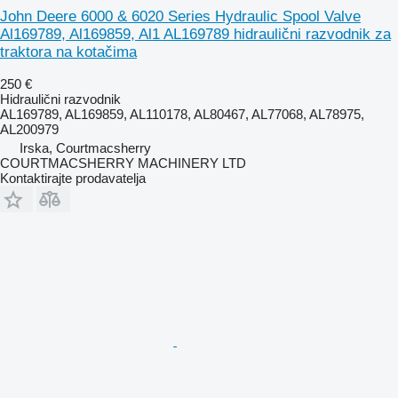
John Deere 6000 & 6020 Series Hydraulic Spool Valve
Al169789, Al169859, Al1 AL169789 hidraulični razvodnik za
traktora na kotačima
250 €
Hidraulični razvodnik
AL169789, AL169859, AL110178, AL80467, AL77068, AL78975,
AL200979
Irska, Courtmacsherry
COURTMACSHERRY MACHINERY LTD
Kontaktirajte prodavatelja