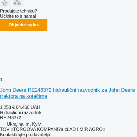
Prodajete tehniku?
Učinite to s nama!
Objavite oglas
1
John Deere RE246372 hidraulični razvodnik za John Deere
traktora na kotačima
1.253 €
64.460 UAH
Hidraulični razvodnik
RE246372
Ukrajina, m. Kyiv
TOV «TORGOVA KOMPANIYa «LAD I MIR AGRO»
Kontaktirajte prodavatelja