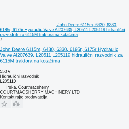
John Deere 6115m, 6430, 6330,
6195r, 6175r Hydraulic Valve Al207639, L20511 L205119 hidraulični
razvodnik za 6115M traktora na kotačima
7
John Deere 6115m, 6430, 6330, 6195r, 6175r Hydraulic
Valve Al207639, L20511 L205119 hidraulični razvodnik za
6115M traktora na kotačima
950 €
Hidraulični razvodnik
L205119
Irska, Courtmacsherry
COURTMACSHERRY MACHINERY LTD
Kontaktirajte prodavatelja