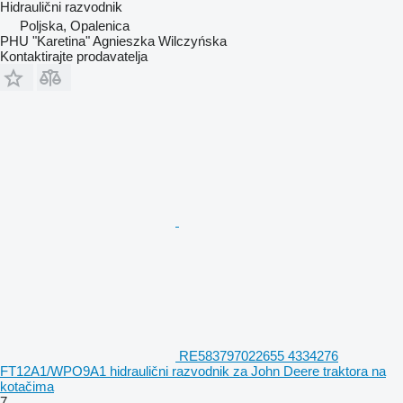
Hidraulični razvodnik
Poljska, Opalenica
PHU "Karetina" Agnieszka Wilczyńska
Kontaktirajte prodavatelja
RE583797022655 4334276
FT12A1/WPO9A1 hidraulični razvodnik za John Deere traktora na
kotačima
7