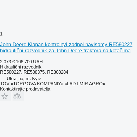
1
John Deere Klapan kontrolnyi zadnoi navisamy RE580227
hidraulični razvodnik za John Deere traktora na kotačima
2.073 €
106.700 UAH
Hidraulični razvodnik
RE580227, RE588375, RE308284
Ukrajina, m. Kyiv
TOV «TORGOVA KOMPANIYa «LAD I MIR AGRO»
Kontaktirajte prodavatelja