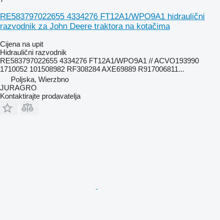
RE583797022655 4334276 FT12A1/WPO9A1 hidraulični
razvodnik za John Deere traktora na kotačima
Cijena na upit
Hidraulični razvodnik
RE583797022655 4334276 FT12A1/WPO9A1 // ACVO193990
1710052 101508982 RF308284 AXE69889 R917006811...
Poljska, Wierzbno
JURAGRO
Kontaktirajte prodavatelja