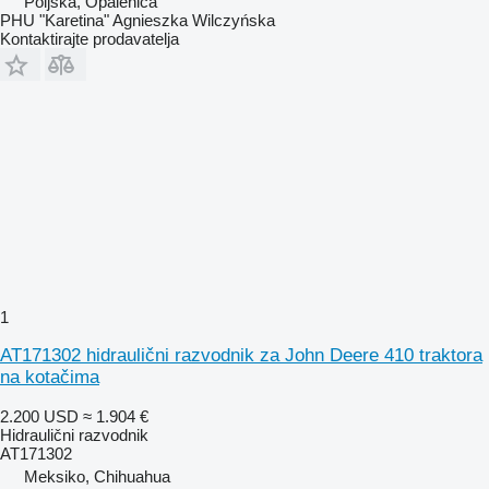
Poljska, Opalenica
PHU "Karetina" Agnieszka Wilczyńska
Kontaktirajte prodavatelja
1
AT171302 hidraulični razvodnik za John Deere 410 traktora
na kotačima
2.200 USD
≈ 1.904 €
Hidraulični razvodnik
AT171302
Meksiko, Chihuahua