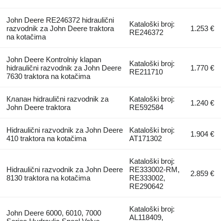
John Deere RE246372 hidraulični
Kataloški broj:
razvodnik za John Deere traktora
1.253 €
RE246372
na kotačima
John Deere Kontrolniy klapan
Kataloški broj:
hidraulični razvodnik za John Deere
1.770 €
RE211710
7630 traktora na kotačima
Клапан hidraulični razvodnik za
Kataloški broj:
1.240 €
John Deere traktora
RE592584
Hidraulični razvodnik za John Deere
Kataloški broj:
1.904 €
410 traktora na kotačima
AT171302
Kataloški broj:
Hidraulični razvodnik za John Deere
RE333002-RM,
2.859 €
8130 traktora na kotačima
RE333002,
RE290642
Kataloški broj:
John Deere 6000, 6010, 7000
AL118409,