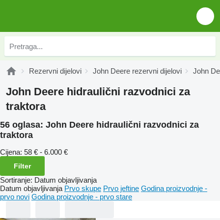
Rezervni dijelovi
John Deere rezervni dijelovi
John Dee
John Deere hidraulični razvodnici za
traktora
56 oglasa:
John Deere hidraulični razvodnici za
traktora
Cijena:
58 € - 6.000 €
Filter
Sortiranje
:
Datum objavljivanja
Datum objavljivanja
Prvo skupe
Prvo jeftine
Godina proizvodnje -
prvo novi
Godina proizvodnje - prvo stare