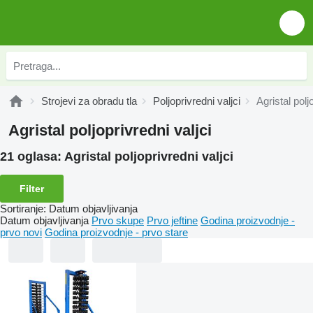
Strojevi za obradu tla
Poljoprivredni valjci
Agristal polj
Agristal poljoprivredni valjci
21 oglasa:
Agristal poljoprivredni valjci
Filter
Sortiranje
:
Datum objavljivanja
Datum objavljivanja
Prvo skupe
Prvo jeftine
Godina proizvodnje -
prvo novi
Godina proizvodnje - prvo stare