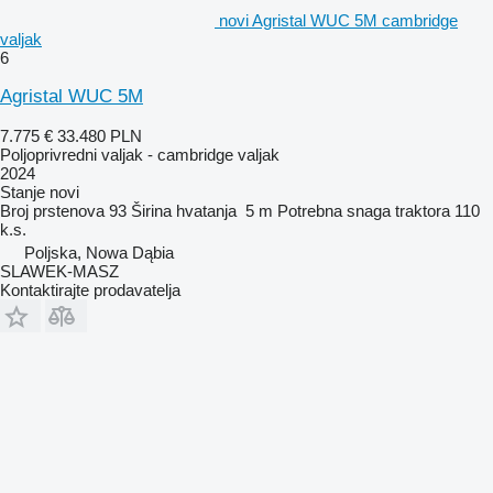
novi Agristal WUC 5M cambridge
valjak
6
Agristal WUC 5M
7.775 €
33.480 PLN
Poljoprivredni valjak - cambridge valjak
2024
Stanje
novi
Broj prstenova
93
Širina hvatanja
5 m
Potrebna snaga traktora
110
k.s.
Poljska, Nowa Dąbia
SLAWEK-MASZ
Kontaktirajte prodavatelja