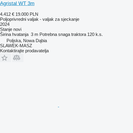
Agristal WT 3m
4.412 €
19.000 PLN
Poljoprivredni valjak - valjak za sjeckanje
2024
Stanje
novi
Širina hvatanja
3 m
Potrebna snaga traktora
120 k.s.
Poljska, Nowa Dąbia
SLAWEK-MASZ
Kontaktirajte prodavatelja