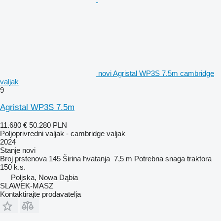
novi Agristal WP3S 7.5m cambridge
valjak
9
Agristal WP3S 7.5m
11.680 €
50.280 PLN
Poljoprivredni valjak - cambridge valjak
2024
Stanje
novi
Broj prstenova
145
Širina hvatanja
7,5 m
Potrebna snaga traktora
150 k.s.
Poljska, Nowa Dąbia
SLAWEK-MASZ
Kontaktirajte prodavatelja