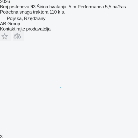
2026
Broj prstenova
93
Širina hvatanja
5 m
Performanca
5,5 ha/čas
Potrebna snaga traktora
110 k.s.
Poljska, Rzędziany
AB Group
Kontaktirajte prodavatelja
3