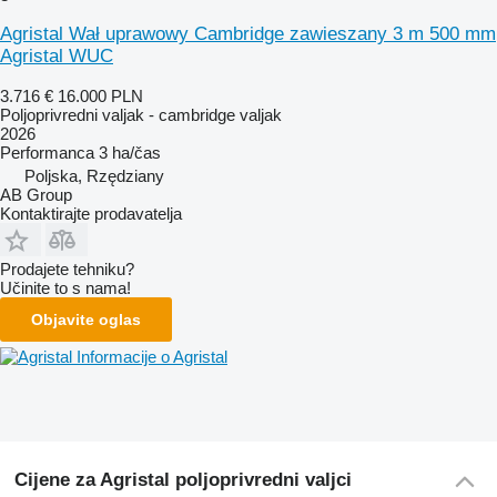
Agristal Wał uprawowy Cambridge zawieszany 3 m 500 mm
Agristal WUC
3.716 €
16.000 PLN
Poljoprivredni valjak - cambridge valjak
2026
Performanca
3 ha/čas
Poljska, Rzędziany
AB Group
Kontaktirajte prodavatelja
Prodajete tehniku?
Učinite to s nama!
Objavite oglas
Informacije o Agristal
Cijene za Agristal poljoprivredni valjci