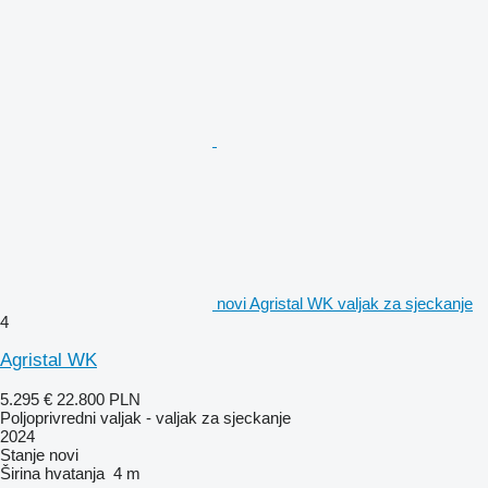
novi Agristal WK valjak za sjeckanje
4
Agristal WK
5.295 €
22.800 PLN
Poljoprivredni valjak - valjak za sjeckanje
2024
Stanje
novi
Širina hvatanja
4 m