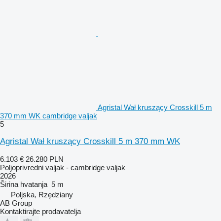
Agristal Wał kruszący Crosskill 5 m
370 mm WK cambridge valjak
5
Agristal Wał kruszący Crosskill 5 m 370 mm WK
6.103 €
26.280 PLN
Poljoprivredni valjak - cambridge valjak
2026
Širina hvatanja
5 m
Poljska, Rzędziany
AB Group
Kontaktirajte prodavatelja