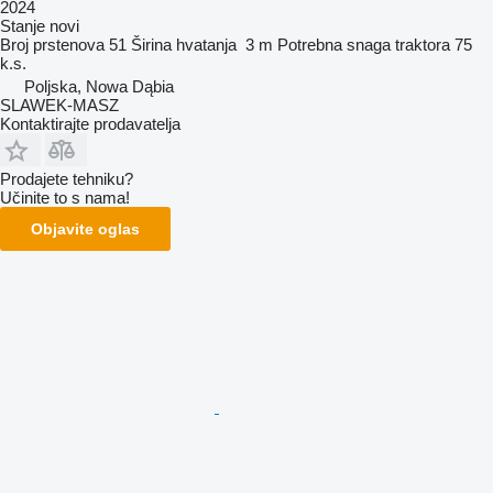
2024
Stanje
novi
Broj prstenova
51
Širina hvatanja
3 m
Potrebna snaga traktora
75
k.s.
Poljska, Nowa Dąbia
SLAWEK-MASZ
Kontaktirajte prodavatelja
Prodajete tehniku?
Učinite to s nama!
Objavite oglas