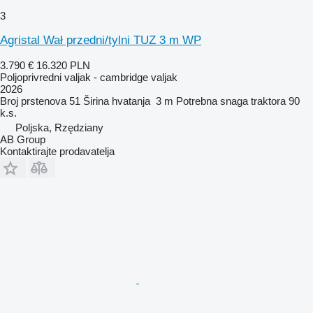
3
Agristal Wał przedni/tylni TUZ 3 m WP
3.790 €
16.320 PLN
Poljoprivredni valjak - cambridge valjak
2026
Broj prstenova
51
Širina hvatanja
3 m
Potrebna snaga traktora
90
k.s.
Poljska, Rzędziany
AB Group
Kontaktirajte prodavatelja