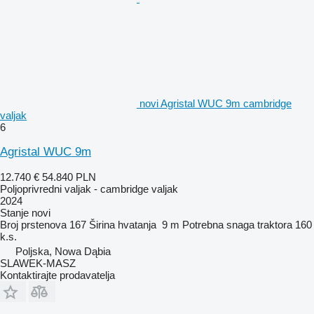
novi Agristal WUC 9m cambridge
valjak
6
Agristal WUC 9m
12.740 €
54.840 PLN
Poljoprivredni valjak - cambridge valjak
2024
Stanje
novi
Broj prstenova
167
Širina hvatanja
9 m
Potrebna snaga traktora
160
k.s.
Poljska, Nowa Dąbia
SLAWEK-MASZ
Kontaktirajte prodavatelja