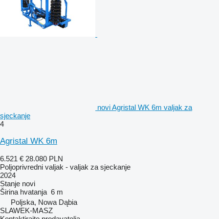
novi Agristal WK 6m valjak za
sjeckanje
4
Agristal WK 6m
6.521 €
28.080 PLN
Poljoprivredni valjak - valjak za sjeckanje
2024
Stanje
novi
Širina hvatanja
6 m
Poljska, Nowa Dąbia
SLAWEK-MASZ
Kontaktirajte prodavatelja