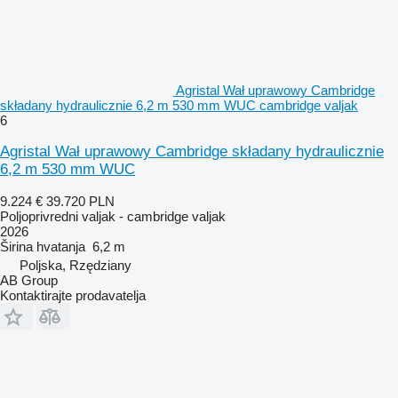
Agristal Wał uprawowy Cambridge
składany hydraulicznie 6,2 m 530 mm WUC cambridge valjak
6
Agristal Wał uprawowy Cambridge składany hydraulicznie
6,2 m 530 mm WUC
9.224 €
39.720 PLN
Poljoprivredni valjak - cambridge valjak
2026
Širina hvatanja
6,2 m
Poljska, Rzędziany
AB Group
Kontaktirajte prodavatelja