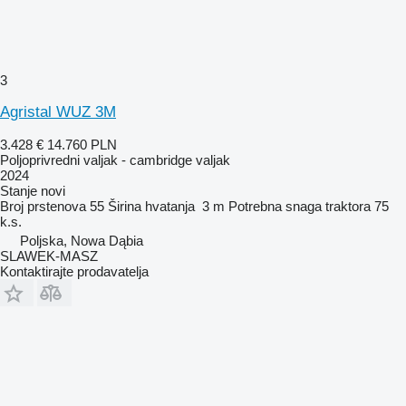
3
Agristal WUZ 3M
3.428 €
14.760 PLN
Poljoprivredni valjak - cambridge valjak
2024
Stanje
novi
Broj prstenova
55
Širina hvatanja
3 m
Potrebna snaga traktora
75
k.s.
Poljska, Nowa Dąbia
SLAWEK-MASZ
Kontaktirajte prodavatelja