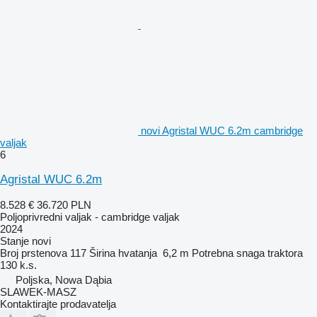
novi Agristal WUC 6.2m cambridge
valjak
6
Agristal WUC 6.2m
8.528 €
36.720 PLN
Poljoprivredni valjak - cambridge valjak
2024
Stanje
novi
Broj prstenova
117
Širina hvatanja
6,2 m
Potrebna snaga traktora
130 k.s.
Poljska, Nowa Dąbia
SLAWEK-MASZ
Kontaktirajte prodavatelja