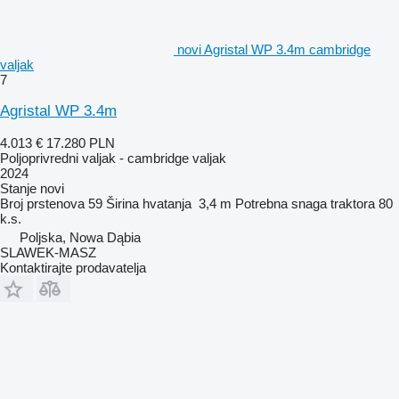
novi Agristal WP 3.4m cambridge
valjak
7
Agristal WP 3.4m
4.013 €
17.280 PLN
Poljoprivredni valjak - cambridge valjak
2024
Stanje
novi
Broj prstenova
59
Širina hvatanja
3,4 m
Potrebna snaga traktora
80
k.s.
Poljska, Nowa Dąbia
SLAWEK-MASZ
Kontaktirajte prodavatelja