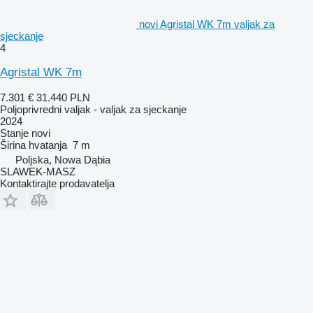
novi Agristal WK 7m valjak za
sjeckanje
4
Agristal WK 7m
7.301 €
31.440 PLN
Poljoprivredni valjak - valjak za sjeckanje
2024
Stanje
novi
Širina hvatanja
7 m
Poljska, Nowa Dąbia
SLAWEK-MASZ
Kontaktirajte prodavatelja