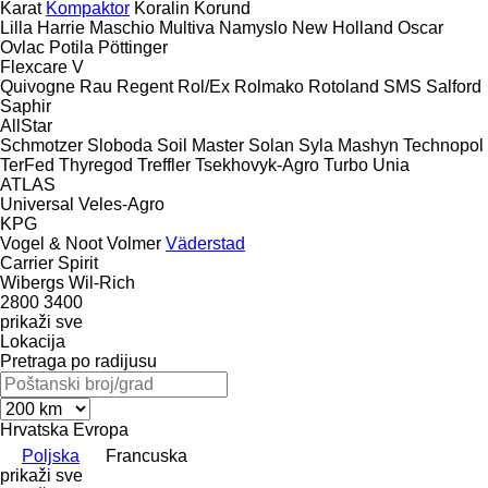
Karat
Kompaktor
Koralin
Korund
Lilla Harrie
Maschio
Multiva
Namyslo
New Holland
Oscar
Ovlac
Potila
Pöttinger
Flexcare V
Quivogne
Rau
Regent
Rol/Ex
Rolmako
Rotoland
SMS
Salford
Saphir
AllStar
Schmotzer
Sloboda
Soil Master
Solan
Syla Mashyn
Technopol
TerFed
Thyregod
Treffler
Tsekhovyk-Agro
Turbo
Unia
ATLAS
Universal
Veles-Agro
KPG
Vogel & Noot
Volmer
Väderstad
Carrier
Spirit
Wibergs
Wil-Rich
2800
3400
prikaži sve
Lokacija
Pretraga po radijusu
Hrvatska
Evropa
Poljska
Francuska
prikaži sve