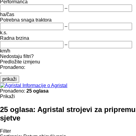
Performanca
–
ha/čas
Potrebna snaga traktora
–
k.s.
Radna brzina
–
km/h
Nedostaju filtri?
Predložite izmjenu
Pronađeno:
-
prikaži
Informacije o Agristal
Pronađeno:
25 oglasa
Prikaži
25 oglasa:
Agristal strojevi za pripremu
sjetve
Filter