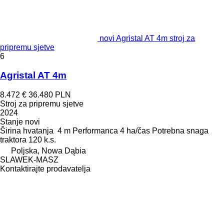
novi Agristal AT 4m stroj za
pripremu sjetve
6
Agristal AT 4m
8.472 €
36.480 PLN
Stroj za pripremu sjetve
2024
Stanje
novi
Širina hvatanja
4 m
Performanca
4 ha/čas
Potrebna snaga
traktora
120 k.s.
Poljska, Nowa Dąbia
SLAWEK-MASZ
Kontaktirajte prodavatelja