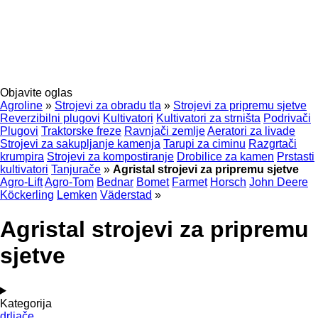
Objavite oglas
Agroline
»
Strojevi za obradu tla
»
Strojevi za pripremu sjetve
Reverzibilni plugovi
Kultivatori
Kultivatori za strništa
Podrivači
Plugovi
Traktorske freze
Ravnjači zemlje
Aeratori za livade
Strojevi za sakupljanje kamenja
Tarupi za ciminu
Razgrtači
krumpira
Strojevi za kompostiranje
Drobilice za kamen
Prstasti
kultivatori
Tanjurače
»
Agristal strojevi za pripremu sjetve
Agro-Lift
Agro-Tom
Bednar
Bomet
Farmet
Horsch
John Deere
Köckerling
Lemken
Väderstad
»
Agristal strojevi za pripremu
sjetve
Kategorija
drljače