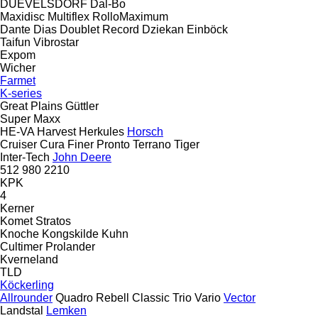
DUEVELSDORF
Dal-Bo
Maxidisc
Multiflex
RolloMaximum
Dante
Dias
Doublet Record
Dziekan
Einböck
Taifun
Vibrostar
Expom
Wicher
Farmet
K-series
Great Plains
Güttler
Super Maxx
HE-VA
Harvest
Herkules
Horsch
Cruiser
Cura
Finer
Pronto
Terrano
Tiger
Inter-Tech
John Deere
512
980
2210
KPK
4
Kerner
Komet
Stratos
Knoche
Kongskilde
Kuhn
Cultimer
Prolander
Kverneland
TLD
Köckerling
Allrounder
Quadro
Rebell Classic
Trio
Vario
Vector
Landstal
Lemken