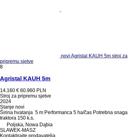
novi Agristal KAUH 5m stroj za
pripremu sjetve
8
Agristal KAUH 5m
14.160 €
60.960 PLN
Stroj za pripremu sjetve
2024
Stanje
novi
Širina hvatanja
5 m
Performanca
5 ha/čas
Potrebna snaga
traktora
150 k.s.
Poljska, Nowa Dąbia
SLAWEK-MASZ
Kontaktirajte prodavatelja