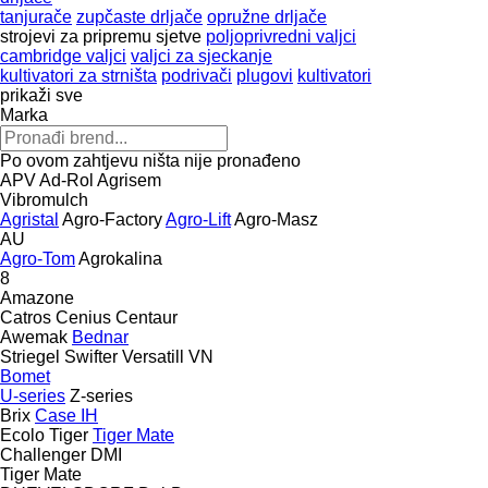
tanjurače
zupčaste drljače
opružne drljače
strojevi za pripremu sjetve
poljoprivredni valjci
cambridge valjci
valjci za sjeckanje
kultivatori za strništa
podrivači
plugovi
kultivatori
prikaži sve
Marka
Po ovom zahtjevu ništa nije pronađeno
APV
Ad-Rol
Agrisem
Vibromulch
Agristal
Agro-Factory
Agro-Lift
Agro-Masz
AU
Agro-Tom
Agrokalina
8
Amazone
Catros
Cenius
Centaur
Awemak
Bednar
Striegel
Swifter
Versatill VN
Bomet
U-series
Z-series
Brix
Case IH
Ecolo Tiger
Tiger Mate
Challenger
DMI
Tiger Mate