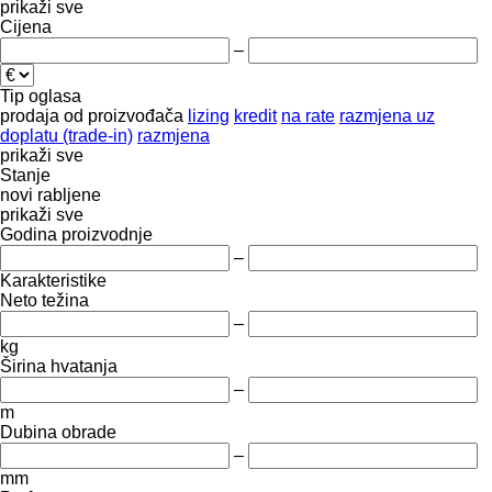
prikaži sve
Cijena
–
Tip oglasa
prodaja
od proizvođača
lizing
kredit
na rate
razmjena uz
doplatu (trade-in)
razmjena
prikaži sve
Stanje
novi
rabljene
prikaži sve
Godina proizvodnje
–
Karakteristike
Neto težina
–
kg
Širina hvatanja
–
m
Dubina obrade
–
mm