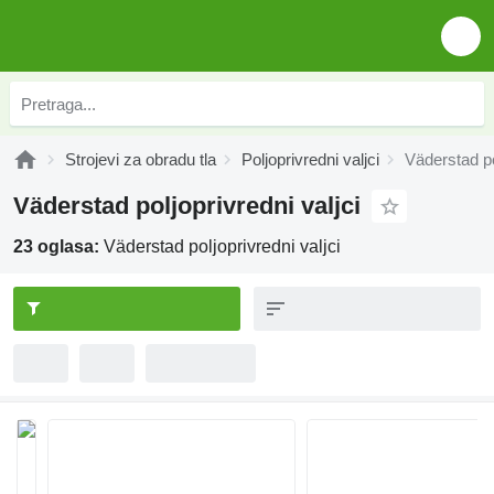
Strojevi za obradu tla
Poljoprivredni valjci
Väderstad po
Väderstad poljoprivredni valjci
23 oglasa:
Väderstad poljoprivredni valjci