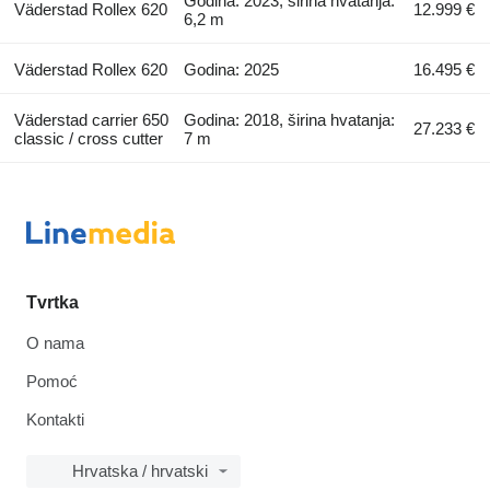
Godina: 2023, širina hvatanja:
Väderstad Rollex 620
12.999 €
6,2 m
Väderstad Rollex 620
Godina: 2025
16.495 €
Väderstad carrier 650
Godina: 2018, širina hvatanja:
27.233 €
classic / cross cutter
7 m
Tvrtka
O nama
Pomoć
Kontakti
Hrvatska / hrvatski