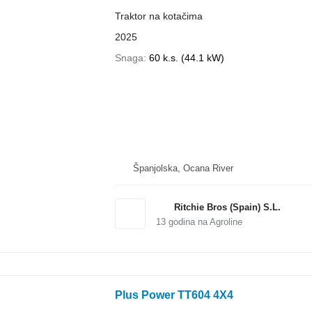
Traktor na kotačima
2025
Snaga
60 k.s. (44.1 kW)
Španjolska, Ocana River
Ritchie Bros (Spain) S.L.
13
godina na Agroline
Plus Power TT604 4X4