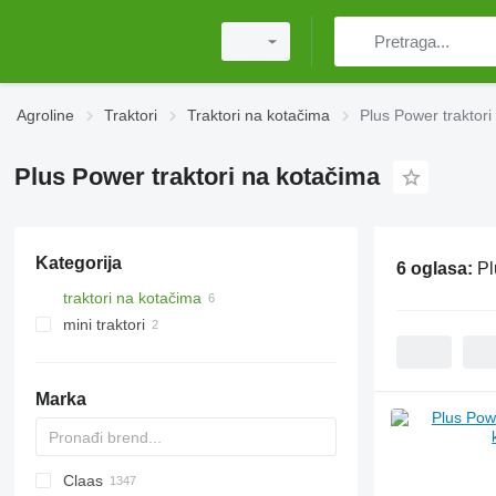
Agroline
Traktori
Traktori na kotačima
Plus Power traktori
Plus Power traktori na kotačima
Kategorija
6 oglasa:
Pl
traktori na kotačima
mini traktori
Marka
Claas
TTR
584
2505
CK
310
MT
CFG