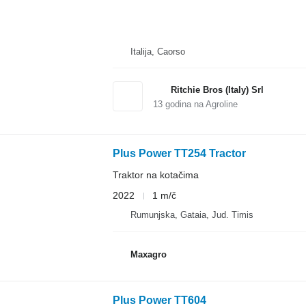
Italija, Caorso
Ritchie Bros (Italy) Srl
13
godina na Agroline
Plus Power TT254 Tractor
Traktor na kotačima
2022
1 m/č
Rumunjska, Gataia, Jud. Timis
Maxagro
Plus Power TT604