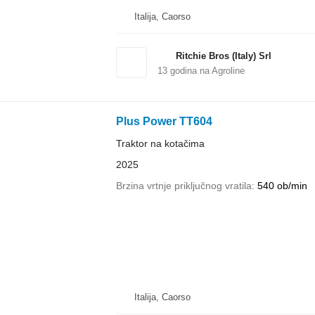
Italija, Caorso
Ritchie Bros (Italy) Srl
13
godina na Agroline
Plus Power TT604
Traktor na kotačima
2025
Brzina vrtnje priključnog vratila
540 ob/min
Italija, Caorso