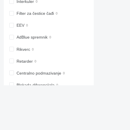
6800
Interkuler
6810
Filter za čestice čađi
6820
6830
EEV
6900
6910
AdBlue spremnik
6920
Rikverc
6930
7200
Retarder
7215 R
7230 R
Centralno podmazivanje
7250
7260 R
Blokada diferencijala
7270 R
7280 R
7290 R
Kabina
7310 R
7430
Klima uređaj
7600