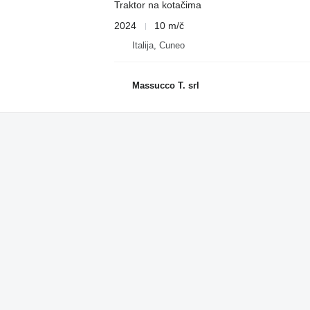
Traktor na kotačima
2024
10 m/č
Italija, Cuneo
Massucco T. srl