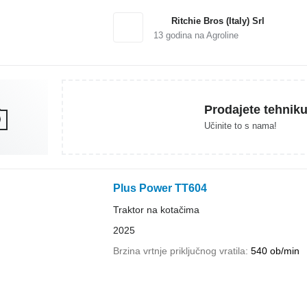
Ritchie Bros (Italy) Srl
13
godina na Agroline
Prodajete tehnik
Učinite to s nama!
Plus Power TT604
Traktor na kotačima
2025
Brzina vrtnje priključnog vratila
540 ob/min