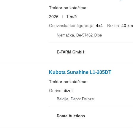
Traktor na kotačima
2026
1 m/č
Osovinska konfiguracija
4x4
Brzina
40 km
Njemačka, De-57462 Olpe
E-FARM GmbH
Kubota Sunshine L1-205DT
Traktor na kotačima
Gorivo
dizel
Belgija, Depot Deinze
Dome Auctions