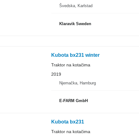
Švedska, Karlstad
Klaravik Sweden
Kubota bx231 winter
Traktor na kotačima
2019
Njemačka, Hamburg
E-FARM GmbH
Kubota bx231
Traktor na kotačima