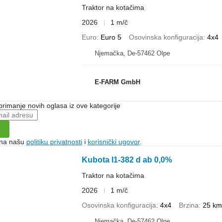
Traktor na kotačima
2026
1 m/č
Euro
Euro 5
Osovinska konfiguracija
4x4
Njemačka, De-57462 Olpe
E-FARM GmbH
 primanje novih oglasa iz ove kategorije
e na našu
politiku privatnosti
i
korisnički ugovor
.
Kubota l1-382 d ab 0,0%
Traktor na kotačima
2026
1 m/č
Osovinska konfiguracija
4x4
Brzina
25 km
Njemačka, De-57462 Olpe