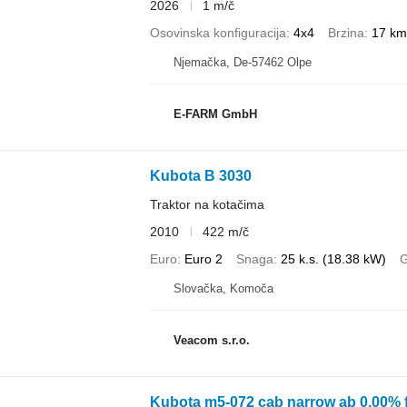
2026
1 m/č
Osovinska konfiguracija
4x4
Brzina
17 km
Njemačka, De-57462 Olpe
E-FARM GmbH
Kubota B 3030
Traktor na kotačima
2010
422 m/č
Euro
Euro 2
Snaga
25 k.s. (18.38 kW)
G
Slovačka, Komoča
Veacom s.r.o.
Kubota m5-072 cab narrow ab 0,00% 