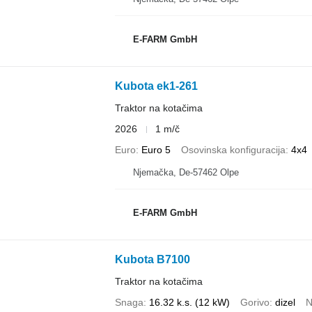
E-FARM GmbH
Kubota ek1-261
Traktor na kotačima
2026
1 m/č
Euro
Euro 5
Osovinska konfiguracija
4x4
Njemačka, De-57462 Olpe
E-FARM GmbH
Kubota B7100
Traktor na kotačima
Snaga
16.32 k.s. (12 kW)
Gorivo
dizel
N