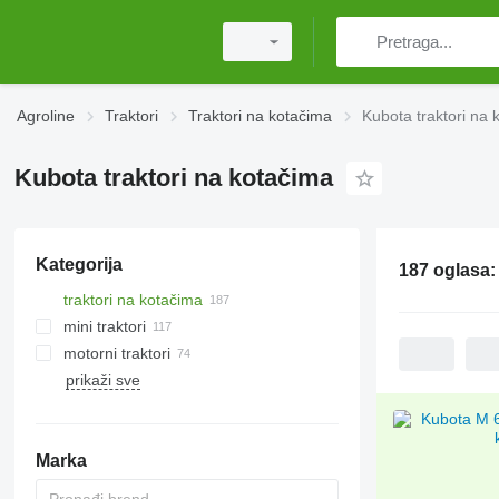
Agroline
Traktori
Traktori na kotačima
Kubota traktori na 
Kubota traktori na kotačima
Kategorija
187 oglasa
traktori na kotačima
mini traktori
motorni traktori
prikaži sve
Marka