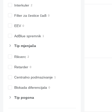
7430
Interkuler
7600
Filter za čestice čađi
7700
7710
EEV
7720
7730
AdBlue spremnik
7800
7810
Tip mјenjača
7820
Rikverc
7830
7920
Retarder
7930
8100
Centralno podmazivanje
8200
Blokada diferencijala
8220
8230
Tip pogona
8260 R
8270 R
8285 R