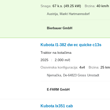
Snaga
67 k.s. (49.25 kW)
Brzina
40 km/h
Austrija, Markt Hartmannsdorf
Bierbauer GmbH
Kubota l1-382 dw ec quicke c13s
Traktor na kotačima
2025
2.000 m/č
Osovinska konfiguracija
4x4
Brzina
25 km
Njemačka, De-64823 Gross Umstadt
E-FARM GmbH
Kubota lx351 cab