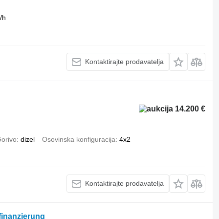
/h
Kontaktirajte prodavatelja
14.200 €
orivo
dizel
Osovinska konfiguracija
4x2
Kontaktirajte prodavatelja
finanzierung