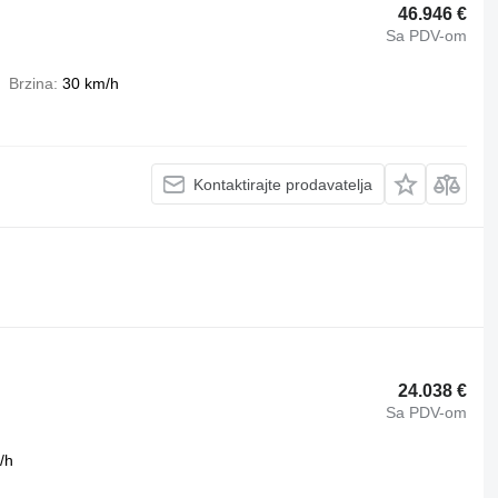
46.946 €
Sa PDV-om
Brzina
30 km/h
Kontaktirajte prodavatelja
24.038 €
Sa PDV-om
/h