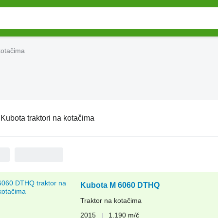
kotačima
:
Kubota traktori na kotačima
Kubota M 6060 DTHQ
Traktor na kotačima
2015
1.190 m/č