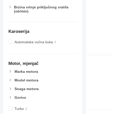
6620
8740
Brzina vrtnje priključnog vratila
6630
(ob/min)
6800
6810
6820
Karoserija
6830
6900
Automatska vučna kuka
6910
6920
6930
7200
Motor, mjenjač
7215 R
Marka motora
7230 R
Model motora
7250
7260 R
Snaga motora
7270 R
Gorivo
7280 R
7290 R
Turbo
7310 R