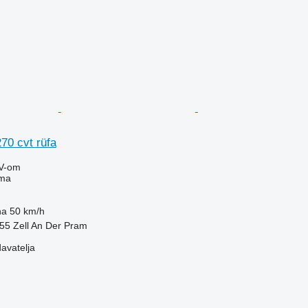
270 cvt rüfa
V-om
ima
na
50 km/h
755 Zell An Der Pram
davatelja