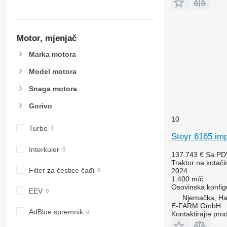
6810
6820
6830
6900
Motor, mjenjač
6910
Marka motora
6920
Model motora
6930
7200
Snaga motora
7215 R
Gorivo
7230 R
10
7250
Turbo
7260 R
Steyr 6165 imp
7270 R
Interkuler
137.743 €
Sa PD
7280 R
Traktor na kotač
Filter za čestice čađi
2024
7290 R
1.400 m/č
7310 R
Osovinska konfig
EEV
7430
Njemačka, H
E-FARM GmbH
7600
AdBlue spremnik
Kontaktirajte pro
7700