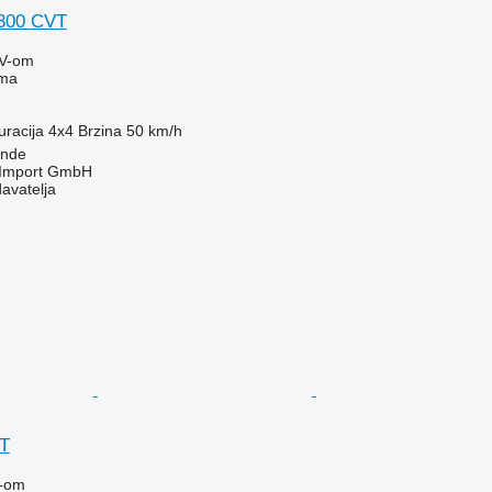
6300 CVT
V-om
ima
uracija
4x4
Brzina
50 km/h
unde
t-Import GmbH
davatelja
VT
-om