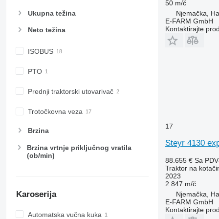
50 m/č
6215
7720
Ukupna težina
Njemačka, H
6220
7722
E-FARM GmbH
Kontaktirajte pro
Neto težina
6230
7724
6250
7726
ISOBUS
6300
8220
6310
8240
PTO
6320
8250
6330
8650
Prednji traktorski utovarivač
6410
8660
Trotočkovna veza
6430 Premium
8670
6510
8690
17
Brzina
6520
8727
Steyr 4130 exp
Brzina vrtnje priključnog vratila
6530
8732
(ob/min)
88.655 €
Sa PDV
6600
8737
Traktor na kotač
6610
8740
2023
2.847 m/č
6620
Karoserija
Njemačka, H
6630
E-FARM GmbH
6800
Kontaktirajte pro
Automatska vučna kuka