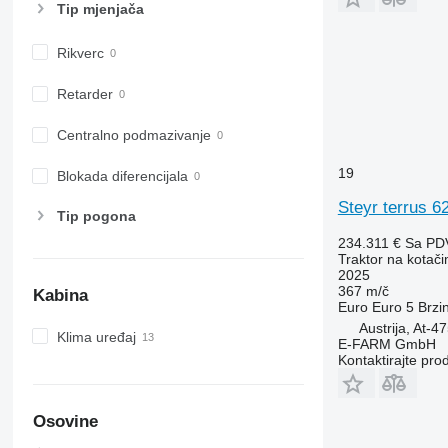
7710
Tip mјenjača
7720
Rikverc
7730
7800
Retarder
7810
7820
Centralno podmazivanje
7830
19
Blokada diferencijala
7920
7930
Steyr terrus 6
Tip pogona
8100
234.311 €
Sa PD
8200
Traktor na kotač
8220
2025
367 m/č
Kabina
8230
Euro
Euro 5
Brzi
8260 R
Austrija, At-4
Klima uređaj
E-FARM GmbH
8270 R
Kontaktirajte pro
8285 R
8295
8300
Osovine
8310