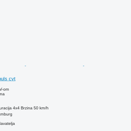
uls cvt
V-om
ima
uracija
4x4
Brzina
50 km/h
amburg
davatelja