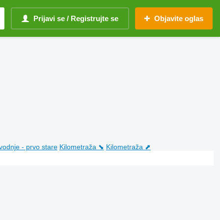
Prijavi se / Registrujte se
Objavite oglas
vodnje - prvo stare
Kilometraža ⬊
Kilometraža ⬈