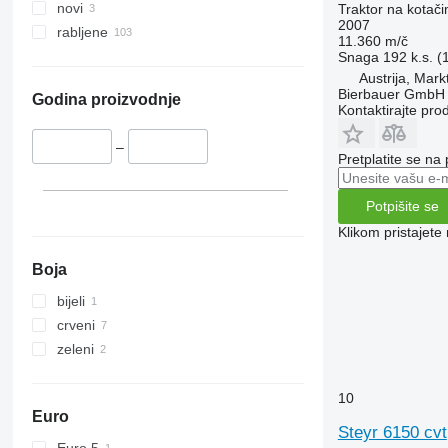
5067 E
5455
novi
Traktor na kotač
2007
5070 M
5460
rabljene
11.360 m/č
5075
5465
Snaga
192 k.s. 
5080
5610
Austrija, Mar
Bierbauer GmbH
5085 M
5611
Godina proizvodnje
Kontaktirajte pro
5090
5612
5100
5710
–
Pretplatite se na
5105 GN
5711
5115
5713
Potpišite se
5210
6140
Klikom pristajet
5615
6180
5620
6190
Boja
5720
6260
bijeli
5820
6270
crveni
6090
6290
zeleni
6100
6455
6105
6460
10
6110 B
6465
Euro
Steyr 6150 cvt
6110 M
6475
Euro 5