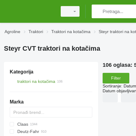
Agroline
Traktori
Traktori na kotačima
Steyr traktori na k
Steyr CVT traktori na kotačima
106 oglasa:
Kategorija
Filter
traktori na kotačima
Sortiranje
:
Datum 
Datum objavljivan
Marka
Claas
TTR
584
2505
CK
310
MT
CFG
Deutz-Fahr
704
500
Ares
770
D-series