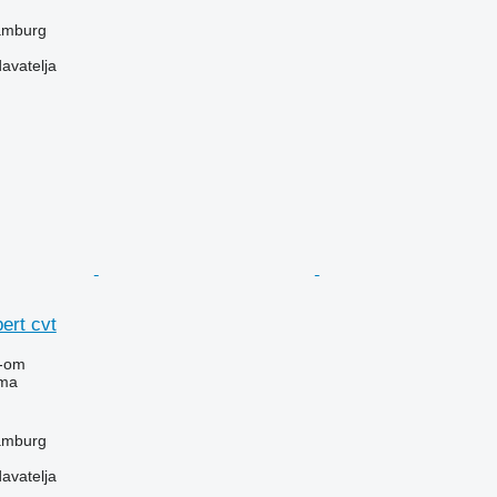
amburg
davatelja
ert cvt
-om
ima
amburg
davatelja