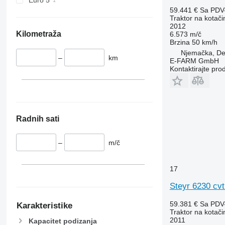
6110 R
6480
59.441 €
Sa PDV
6115
6485
Traktor na kotač
2012
6120
6490
Kilometraža
6.573 m/č
6125 M
6495
Brzina
50 km/h
Njemačka, De
6125 R
6499
–
km
E-FARM GmbH
6130
6713
Kontaktirajte pro
6135
6715
6140
6716
6145
7475
6150 M
7480
Radnih sati
6150 R
7616
6155
7618
–
m/č
6170
7619
6175
7620
17
6190
7624
Steyr 6230 cvt
6195 M
7626
6195 R
7716
59.381 €
Sa PDV
Karakteristike
6200
7718
Traktor na kotač
2011
Kapacitet podizanja
6210
7719