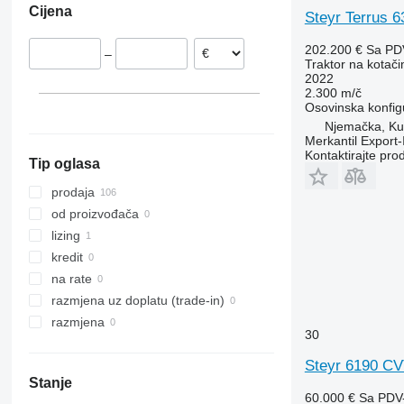
Cijena
CVX
3040
390
Profi Classic
Rumunjska
Steyr Terrus 
Farmall
3045 R
399
Mađarska
202.200 €
Sa PD
–
International
3046 R
550
Nizozemska
Traktor na kotač
2022
JX
3050
575
Litvanija
2.300 m/č
Luxxum
3140
590
Letonija
Osovinska konfig
MX
3320
675
Njemačka, K
Merkantil Expor
MXM
3340
690
Kontaktirajte pro
Tip oglasa
MXU
3350
698
Magnum
3640
3060
prodaja
Maxxum
3720
3080
od proizvođača
Optum
4052 R
3085
lizing
Puma
4066
3640
kredit
Quadtrac
4430
4235
na rate
Quantum
4520
4255
razmjena uz doplatu (trade-in)
STX
4650
4345
razmjena
30
Steiger
5050 E
4708
Vestrum
5055 E
5435
Steyr 6190 C
Stanje
5058 E
5445
60.000 €
Sa PDV