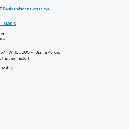
T Basis
-om
ima
(167 kW)
ISOBUS
✓
Brzina
40 km/h
kt Hartmannsdorf
davatelja