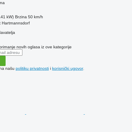
ima
(141 kW)
Brzina
50 km/h
kt Hartmannsdorf
davatelja
 primanje novih oglasa iz ove kategorije
e na našu
politiku privatnosti
i
korisnički ugovor
.