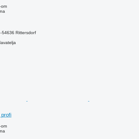
-om
ima
-54636 Rittersdorf
davatelja
 profi
-om
ima