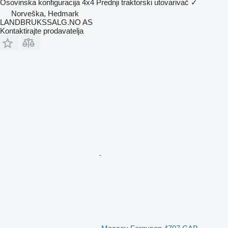
Osovinska konfiguracija
4x4
Prednji traktorski utovarivač
✓
Norveška, Hedmark
LANDBRUKSSALG.NO AS
Kontaktirajte prodavatelja