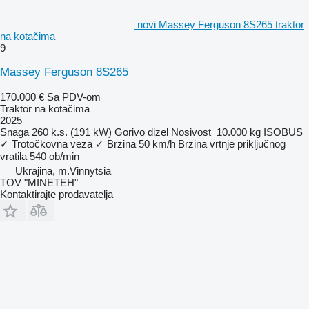
novi Massey Ferguson 8S265 traktor
na kotačima
9
Massey Ferguson 8S265
170.000 €
Sa PDV-om
Traktor na kotačima
2025
Snaga
260 k.s. (191 kW)
Gorivo
dizel
Nosivost
10.000 kg
ISOBUS
✓
Trotočkovna veza
✓
Brzina
50 km/h
Brzina vrtnje priključnog
vratila
540 ob/min
Ukrajina, m.Vinnytsia
TOV "MINETEH"
Kontaktirajte prodavatelja