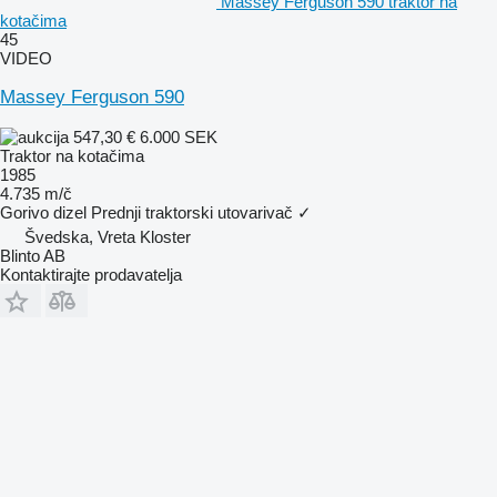
Massey Ferguson 590 traktor na
kotačima
45
VIDEO
Massey Ferguson 590
547,30 €
6.000 SEK
Traktor na kotačima
1985
4.735 m/č
Gorivo
dizel
Prednji traktorski utovarivač
✓
Švedska, Vreta Kloster
Blinto AB
Kontaktirajte prodavatelja