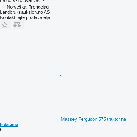
traktorski utovarivač
✓
Norveška, Trøndelag
Landbruksauksjon.no AS
Kontaktirajte prodavatelja
Massey Ferguson 575 traktor na
kotačima
6