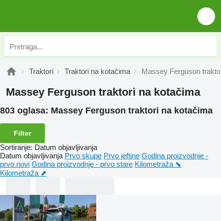
Traktori
Traktori na kotačima
Massey Ferguson traktor
Massey Ferguson traktori na kotačima
803 oglasa:
Massey Ferguson traktori na kotačima
Filter
Sortiranje
:
Datum objavljivanja
Datum objavljivanja
Prvo skupe
Prvo jeftine
Godina proizvodnje -
prvo novi
Godina proizvodnje - prvo stare
Kilometraža ⬊
Kilometraža ⬈