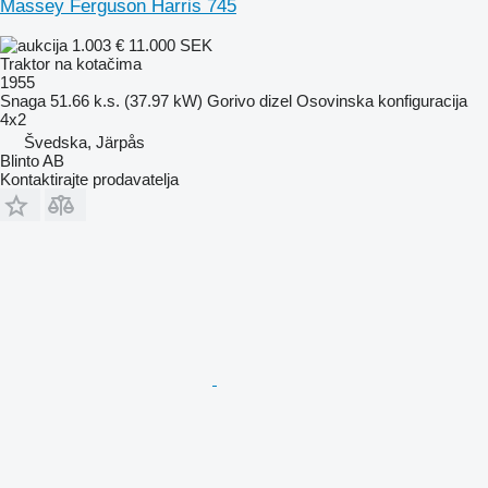
Massey Ferguson Harris 745
1.003 €
11.000 SEK
Traktor na kotačima
1955
Snaga
51.66 k.s. (37.97 kW)
Gorivo
dizel
Osovinska konfiguracija
4x2
Švedska, Järpås
Blinto AB
Kontaktirajte prodavatelja