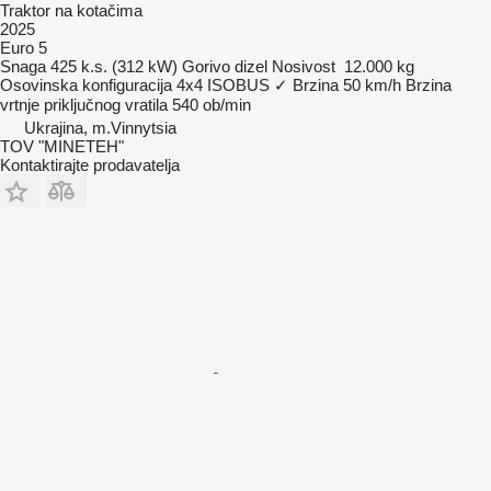
Traktor na kotačima
2025
Euro 5
Snaga
425 k.s. (312 kW)
Gorivo
dizel
Nosivost
12.000 kg
Osovinska konfiguracija
4x4
ISOBUS
✓
Brzina
50 km/h
Brzina
vrtnje priključnog vratila
540 ob/min
Ukrajina, m.Vinnytsia
TOV "MINETEH"
Kontaktirajte prodavatelja