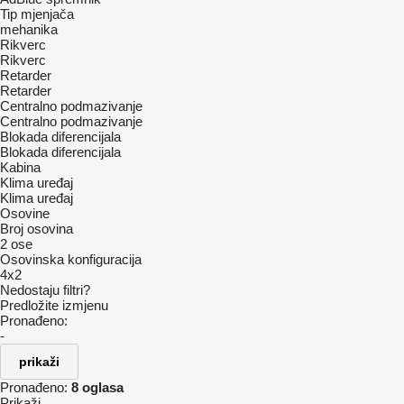
Tip mјenjača
mehanika
Rikverc
Rikverc
Retarder
Retarder
Centralno podmazivanje
Centralno podmazivanje
Blokada diferencijala
Blokada diferencijala
Kabina
Klima uređaj
Klima uređaj
Osovine
Broj osovina
2 ose
Osovinska konfiguracija
4x2
Nedostaju filtri?
Predložite izmjenu
Pronađeno:
-
prikaži
Pronađeno:
8 oglasa
Prikaži