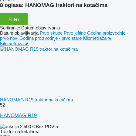
8 oglasa:
HANOMAG traktori na kotačima
Filter
Sortiranje
:
Datum objavljivanja
Datum objavljivanja
Prvo skupe
Prvo jeftine
Godina proizvodnje -
prvo novi
Godina proizvodnje - prvo stare
Kilometraža ⬊
Kilometraža ⬈
HANOMAG R19 traktor na kotačima
52
HANOMAG R19
2.500 €
Bez PDV-a
Traktor na kotačima