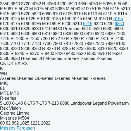
3350
3640
3720
4052 R
4066
4430
4520
4650
5050 E
5055 E
5058
E
5067 E
5070 M
5075
5080
5085 M
5090
5100
5105 GN
5115
5210
5615
5620
5720
5820
6090
6100
6105
6110 B
6110 M
6110 R
6115
6120
6125 M
6125 R
6130
6135
6140
6145
6150 M
6150 R
6155
6170
6175
6190
6195 M
6195 R
6200
6210
6215
6220
6230
6250
6300
6310
6320
6330
6410
6430 Premium
6510
6520
6530
6600
6610
6620
6630
6800
6810
6820
6830
6900
6910
6920
6930
7200
7215 R
7230 R
7250
7260 R
7270 R
7280 R
7290 R
7310 R
7430
7600
7700
7710
7720
7730
7800
7810
7820
7830
7920
7930
8100
8200
8220
8230
8260 R
8270 R
8285 R
8295
8300
8310
8320
8330
8335 R
8345 R
8370 R
8400
8420
8430
8520
8530
9510 R
9520
9530
9630
H-series
JD
M-series
StarFire
T-series
Z-series
CK
DK
EX
RX
K
WB
A-series
B-series
GL-series
L-series
M-series
R-series
MIC
81
MT1
MT3
R-series
5-100
6-140
6-175
7-175
7-215
8880
Landpower
Legend
Powerfarm
Rex
Vision
Geotrac
Lintrac
M-series
M504
80
82
892
1025
1221
2022
Massey Ferguson