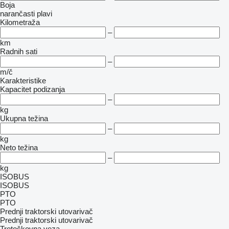
Boja
narančasti
plavi
Kilometraža
–
km
Radnih sati
–
m/č
Karakteristike
Kapacitet podizanja
–
kg
Ukupna težina
–
kg
Neto težina
–
kg
ISOBUS
ISOBUS
PTO
PTO
Prednji traktorski utovarivač
Prednji traktorski utovarivač
Trotočkovna veza