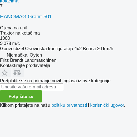
kotačima
7
HANOMAG Granit 501
Cijena na upit
Traktor na kotačima
1968
9.078 m/č
Gorivo
dizel
Osovinska konfiguracija
4x2
Brzina
20 km/h
Njemačka, Oyten
Fritz Brandt Landmaschinen
Kontaktirajte prodavatelja
Pretplatite se na primanje novih oglasa iz ove kategorije
Potpišite se
Klikom pristajete na našu
politiku privatnosti
i
korisnički ugovor
.