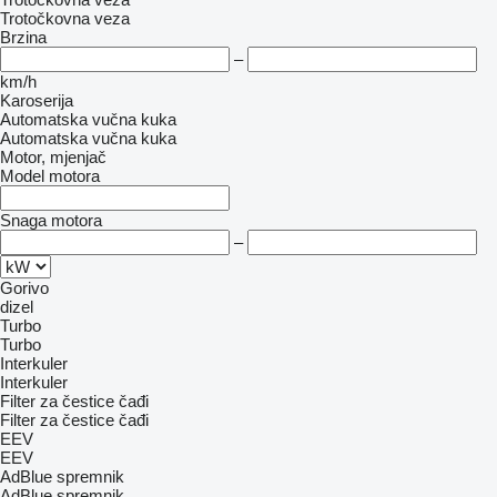
Trotočkovna veza
Brzina
–
km/h
Karoserija
Automatska vučna kuka
Automatska vučna kuka
Motor, mjenjač
Model motora
Snaga motora
–
Gorivo
dizel
Turbo
Turbo
Interkuler
Interkuler
Filter za čestice čađi
Filter za čestice čađi
EEV
EEV
AdBlue spremnik
AdBlue spremnik