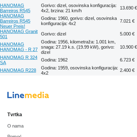
HANOMAG
Gorivo: dizel, osovinska konfiguracija:
13.690 €
Barreiros R545
4x2, brzina: 21 km/h
HANOMAG
Godina: 1960, gorivo: dizel, osovinska
Barreiros R545
7.021 €
konfiguracija: 4x2
Neuer Preis!
HANOMAG Granit
Gorivo: dizel
5.000 €
501
Godina: 1956, kilometraža: 1.001 km,
HANOMAG
snaga: 27.19 k.s. (19.99 kW), gorivo:
10.900 €
HANOMAG - R 27
dizel
HANOMAG R 324
Godina: 1962
6.723 €
SA
Godina: 1959, osovinska konfiguracija:
HANOMAG R228
2.400 €
4x2
Tvrtka
O nama
Pomoć