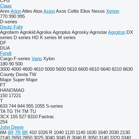
CFG
Claas
Ares
Arion
Atles
Atos
Axion
Axos
Celtis
Elios
Nexos
Xerion
770
990
995
D-series
Deutz-Fahr
Agrofarm
Agrokid
Agrolux
Agroplus
Agrosky
Agrostar
Agrotron
DX
series
D series
HD
K series
M series
DF
DUA
Fendt
Cargo
F-series
Vario
Xylon
180-90
500
3000
4000
4600
4610
5000
5600
5610
6600
6610
6640
8210
8630
County
Dexta
TW
Major
Super Major
FT
HANOMAG
150
17221
T
633
744
844
955
1055
S-series
TA
TG
TH
TM
TU
3CX
155
527
8310
Fastrac
254
John Deere
6M
6R
7R
8R
410
1026 R
1040
1120
1140
1630
1640
2030
2130
2140
2650
2850
3025
3040
3045 R
3046 R
3050
3140
3320
3340