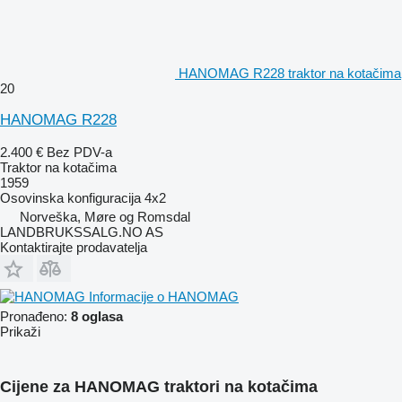
HANOMAG R228 traktor na kotačima
20
HANOMAG R228
2.400 €
Bez PDV-a
Traktor na kotačima
1959
Osovinska konfiguracija
4x2
Norveška, Møre og Romsdal
LANDBRUKSSALG.NO AS
Kontaktirajte prodavatelja
Informacije o HANOMAG
Pronađeno:
8 oglasa
Prikaži
Cijene za HANOMAG traktori na kotačima