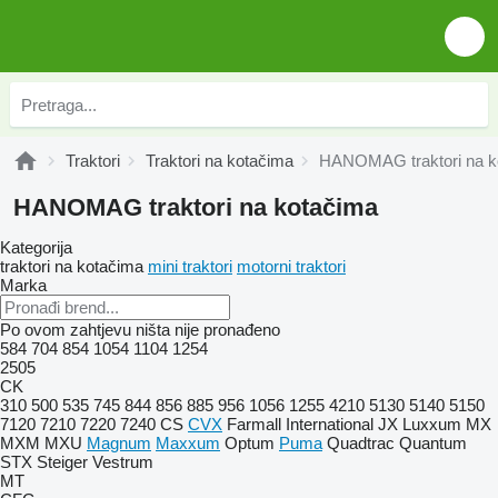
Traktori
Traktori na kotačima
HANOMAG traktori na k
HANOMAG traktori na kotačima
Kategorija
traktori na kotačima
mini traktori
motorni traktori
Marka
Po ovom zahtjevu ništa nije pronađeno
584
704
854
1054
1104
1254
2505
CK
310
500
535
745
844
856
885
956
1056
1255
4210
5130
5140
5150
7120
7210
7220
7240
CS
CVX
Farmall
International
JX
Luxxum
MX
MXM
MXU
Magnum
Maxxum
Optum
Puma
Quadtrac
Quantum
STX
Steiger
Vestrum
MT