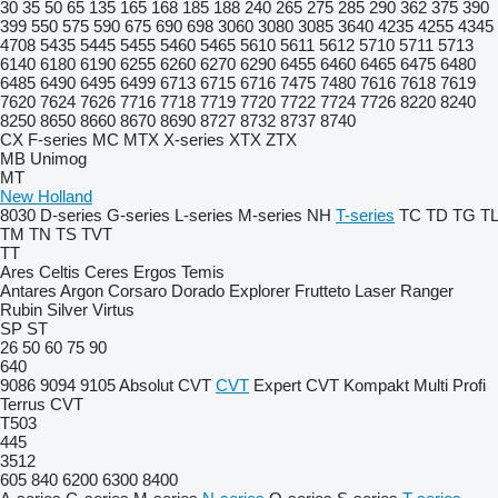
30
35
50
65
135
165
168
185
188
240
265
275
285
290
362
375
390
399
550
575
590
675
690
698
3060
3080
3085
3640
4235
4255
4345
4708
5435
5445
5455
5460
5465
5610
5611
5612
5710
5711
5713
6140
6180
6190
6255
6260
6270
6290
6455
6460
6465
6475
6480
6485
6490
6495
6499
6713
6715
6716
7475
7480
7616
7618
7619
7620
7624
7626
7716
7718
7719
7720
7722
7724
7726
8220
8240
8250
8650
8660
8670
8690
8727
8732
8737
8740
CX
F-series
MC
MTX
X-series
XTX
ZTX
MB
Unimog
MT
New Holland
8030
D-series
G-series
L-series
M-series
NH
T-series
TC
TD
TG
TL
TM
TN
TS
TVT
TT
Ares
Celtis
Ceres
Ergos
Temis
Antares
Argon
Corsaro
Dorado
Explorer
Frutteto
Laser
Ranger
Rubin
Silver
Virtus
SP
ST
26
50
60
75
90
640
9086
9094
9105
Absolut CVT
CVT
Expert CVT
Kompakt
Multi
Profi
Terrus CVT
T503
445
3512
605
840
6200
6300
8400