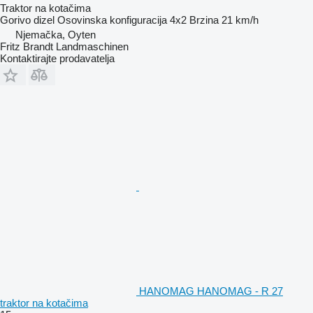
Traktor na kotačima
Gorivo
dizel
Osovinska konfiguracija
4x2
Brzina
21 km/h
Njemačka, Oyten
Fritz Brandt Landmaschinen
Kontaktirajte prodavatelja
HANOMAG HANOMAG - R 27
traktor na kotačima