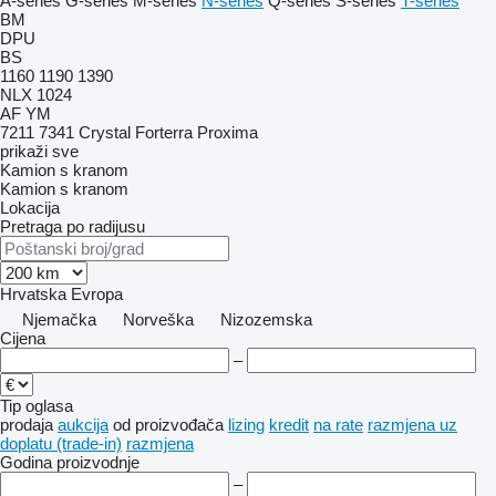
A-series
G-series
M-series
N-series
Q-series
S-series
T-series
BM
DPU
BS
1160
1190
1390
NLX 1024
AF
YM
7211
7341
Crystal
Forterra
Proxima
prikaži sve
Kamion s kranom
Kamion s kranom
Lokacija
Pretraga po radijusu
Hrvatska
Evropa
Njemačka
Norveška
Nizozemska
Cijena
–
Tip oglasa
prodaja
aukcija
od proizvođača
lizing
kredit
na rate
razmjena uz
doplatu (trade-in)
razmjena
Godina proizvodnje
–