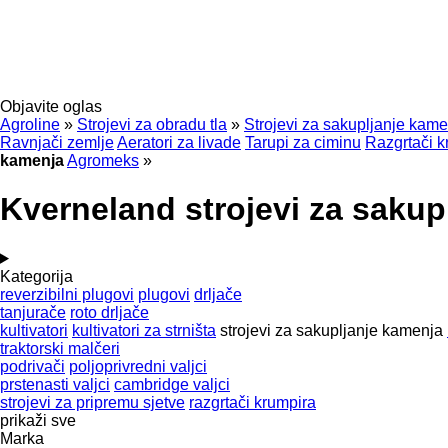
Objavite oglas
Agroline
»
Strojevi za obradu tla
»
Strojevi za sakupljanje kam
Ravnjači zemlje
Aeratori za livade
Tarupi za ciminu
Razgrtači k
kamenja
Agromeks
»
Kverneland strojevi za sakup
Kategorija
reverzibilni plugovi
plugovi
drljače
tanjurače
roto drljače
kultivatori
kultivatori za strništa
strojevi za sakupljanje kamenja
traktorski malčeri
podrivači
poljoprivredni valjci
prstenasti valjci
cambridge valjci
strojevi za pripremu sjetve
razgrtači krumpira
prikaži sve
Marka