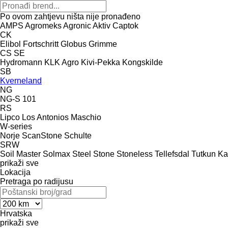
Po ovom zahtjevu ništa nije pronađeno
AMPS
Agromeks
Agronic
Aktiv
Captok
CK
Elibol
Fortschritt
Globus
Grimme
CS
SE
Hydromann
KLK Agro
Kivi-Pekka
Kongskilde
SB
Kverneland
NG
NG-S 101
RS
Lipco
Los Antonios
Maschio
W-series
Norje
ScanStone
Schulte
SRW
Soil Master
Solmax Steel
Stone
Stoneless
Tellefsdal
Tutkun Ka
prikaži sve
Lokacija
Pretraga po radijusu
Hrvatska
prikaži sve