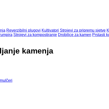
enja
Reverzibilni plugovi
Kultivatori
Strojevi za pripremu sjetve
K
rumpira
Strojevi za kompostiranje
Drobilice za kamen
Prstasti ku
ljanje kamenja
mulčeri