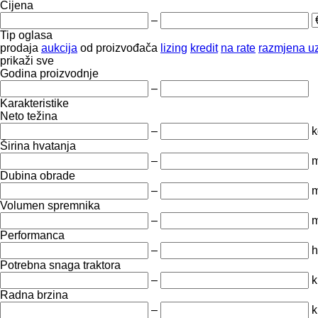
Cijena
–
Tip oglasa
prodaja
aukcija
od proizvođača
lizing
kredit
na rate
razmjena uz
prikaži sve
Godina proizvodnje
–
Karakteristike
Neto težina
–
k
Širina hvatanja
–
Dubina obrade
–
Volumen spremnika
–
m
Performanca
–
h
Potrebna snaga traktora
–
k
Radna brzina
–
k