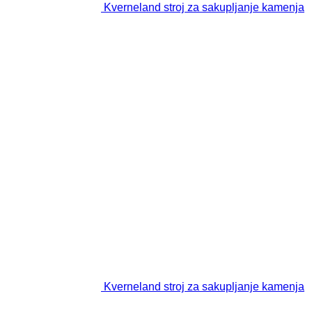
Kverneland stroj za sakupljanje kamenja
Kverneland stroj za sakupljanje kamenja