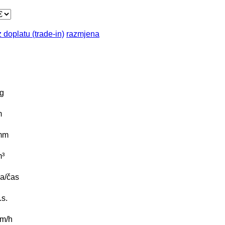
 doplatu (trade-in)
razmjena
g
m
mm
³
a/čas
.s.
m/h