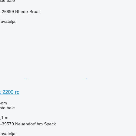
ste bale
-26899 Rhede-Brual
davatelja
t 2200 rc
-om
ste bale
,1 m
e-39579 Neuendorf Am Speck
davatelja