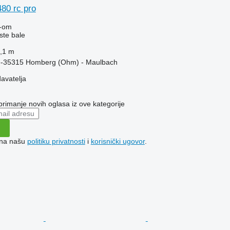
480 rc pro
-om
ste bale
,1 m
e-35315 Homberg (Ohm) - Maulbach
davatelja
 primanje novih oglasa iz ove kategorije
e na našu
politiku privatnosti
i
korisnički ugovor
.