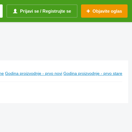
Prijavi se / Registrujte se
Objavite oglas
ine
Godina proizvodnje - prvo novi
Godina proizvodnje - prvo stare