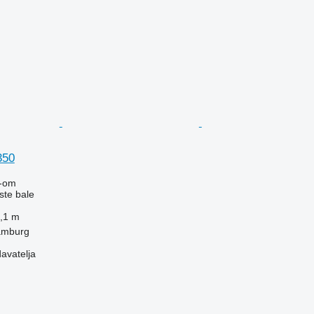
350
-om
ste bale
,1 m
amburg
davatelja