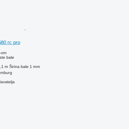
580 rc pro
-om
ste bale
,1 m
Širina bale
1 mm
amburg
davatelja