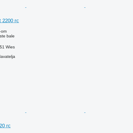
t 2200 rc
-om
ste bale
551 Wies
davatelja
20 rc