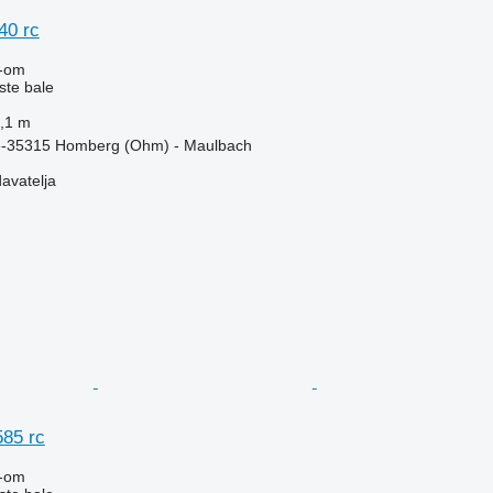
40 rc
-om
ste bale
,1 m
e-35315 Homberg (Ohm) - Maulbach
davatelja
585 rc
-om