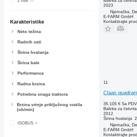
2 ose
Balirka za četvrta
2023
Njemačka, De
E-FARM GmbH
Karakteristike
Kontaktirajte pro
Neto težina
Radnih sati
Širina hvatanja
Širina bale
Performanca
11
Radna brzina
Claas quadran
Potrebna snaga traktora
35.105 €
Sa PDV
Brzina vrtnje priključnog vratila
Balirka za četvrta
(ob/min)
2012
Širina hvatanja
2
ISOBUS
Njemačka, D
E-FARM GmbH
Kontaktirajte pro