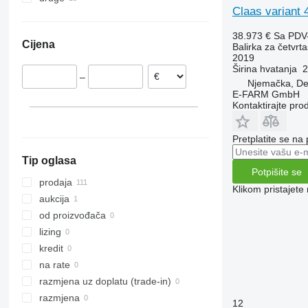
Claas variant 
Poljska
Ukrajina
Mađarska
38.973 €
Sa PDV
Cijena
Balirka za četvrta
Austrija
2019
Letonija
Širina hvatanja
2
–
Slovačka
Njemačka, D
E-FARM GmbH
Rumunjska
Kontaktirajte pro
Portugalija
prikaži sve
Pretplatite se na
Tip oglasa
Potpišite se
prodaja
Klikom pristajet
aukcija
od proizvođača
lizing
kredit
na rate
razmjena uz doplatu (trade-in)
razmjena
12