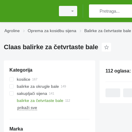
Agroline
Oprema za kosidbu sijena
Balirke za četvrtaste bale
Claas balirke za četvrtaste bale
Kategorija
112 oglasa:
kosilice
balirke za okrugle bale
rotacione kosilice
sakupljači sijena
roto-kosačice s gnječilom
balirke za četvrtaste bale
samohodne kosilice
prikaži sve
Marka