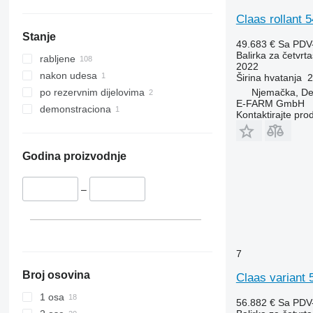
Claas rollant 5
Stanje
49.683 €
Sa PDV
Balirka za četvrta
rabljene
2022
nakon udesa
Širina hvatanja
2
Njemačka, D
po rezervnim dijelovima
E-FARM GmbH
demonstraciona
Kontaktirajte pro
Godina proizvodnje
–
7
Broj osovina
Claas variant 
1 osa
56.882 €
Sa PDV