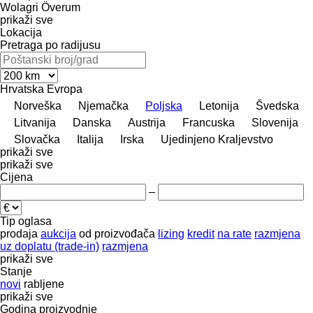
Wolagri
Överum
prikaži sve
Lokacija
Pretraga po radijusu
Hrvatska
Evropa
Norveška
Njemačka
Poljska
Letonija
Švedska
Litvanija
Danska
Austrija
Francuska
Slovenija
Slovačka
Italija
Irska
Ujedinjeno Kraljevstvo
prikaži sve
prikaži sve
Cijena
–
Tip oglasa
prodaja
aukcija
od proizvođača
lizing
kredit
na rate
razmjena
uz doplatu (trade-in)
razmjena
prikaži sve
Stanje
novi
rabljene
prikaži sve
Godina proizvodnje