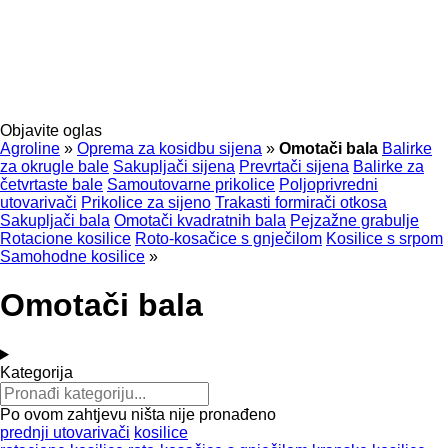
Objavite oglas
Agroline
»
Oprema za kosidbu sijena
»
Omotači bala
Balirke
za okrugle bale
Sakupljači sijena
Prevrtači sijena
Balirke za
četvrtaste bale
Samoutovarne prikolice
Poljoprivredni
utovarivači
Prikolice za sijeno
Trakasti formirači otkosa
Sakupljači bala
Omotači kvadratnih bala
Pejzažne grabulje
Rotacione kosilice
Roto-kosačice s gnječilom
Kosilice s srpom
Samohodne kosilice
»
Omotači bala
Kategorija
Po ovom zahtjevu ništa nije pronađeno
prednji utovarivači
kosilice