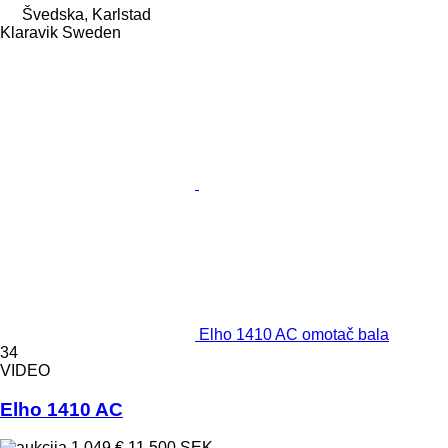
Švedska, Karlstad
Klaravik Sweden
Elho 1410 AC omotač bala
34
VIDEO
Elho 1410 AC
1.049 €
11.500 SEK