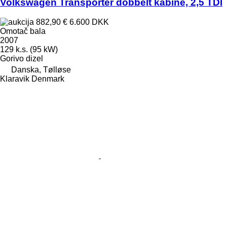
Volkswagen Transporter dobbelt kabine, 2,5 TDI
882,90 €
6.600 DKK
Omotač bala
2007
129 k.s. (95 kW)
Gorivo
dizel
Danska, Tølløse
Klaravik Denmark