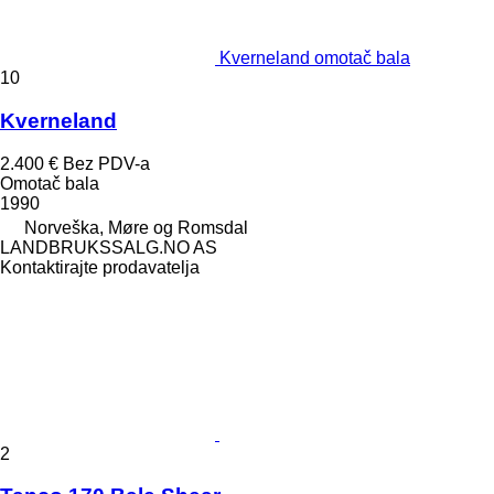
Kverneland omotač bala
10
Kverneland
2.400 €
Bez PDV-a
Omotač bala
1990
Norveška, Møre og Romsdal
LANDBRUKSSALG.NO AS
Kontaktirajte prodavatelja
2