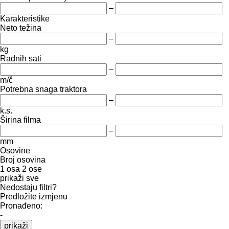
–
Karakteristike
Neto težina
–
kg
Radnih sati
–
m/č
Potrebna snaga traktora
–
k.s.
Širina filma
–
mm
Osovine
Broj osovina
1 osa
2 ose
prikaži sve
Nedostaju filtri?
Predložite izmjenu
Pronađeno:
-
prikaži