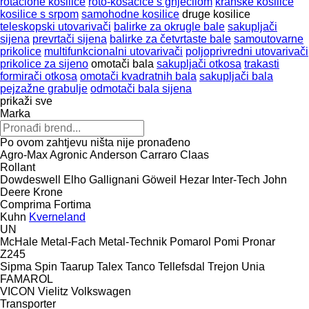
rotacione kosilice
roto-kosačice s gnječilom
kranske kosilice
kosilice s srpom
samohodne kosilice
druge kosilice
teleskopski utovarivači
balirke za okrugle bale
sakupljači
sijena
prevrtači sijena
balirke za četvrtaste bale
samoutovarne
prikolice
multifunkcionalni utovarivači
poljoprivredni utovarivači
prikolice za sijeno
omotači bala
sakupljači otkosa
trakasti
formirači otkosa
omotači kvadratnih bala
sakupljači bala
pejzažne grabulje
odmotači bala sijena
prikaži sve
Marka
Po ovom zahtjevu ništa nije pronađeno
Agro-Max
Agronic
Anderson
Carraro
Claas
Rollant
Dowdeswell
Elho
Gallignani
Göweil
Hezar
Inter-Tech
John
Deere
Krone
Comprima
Fortima
Kuhn
Kverneland
UN
McHale
Metal-Fach
Metal-Technik
Pomarol
Pomi
Pronar
Z245
Sipma
Spin
Taarup
Talex
Tanco
Tellefsdal
Trejon
Unia
FAMAROL
VICON
Vielitz
Volkswagen
Transporter