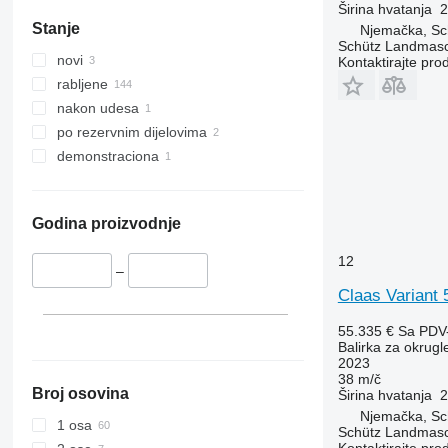
Širina hvatanja
2
Stanje
Njemačka, Sch
Schütz Landmas
novi
Kontaktirajte pro
rabljene
nakon udesa
po rezervnim dijelovima
demonstraciona
Godina proizvodnje
12
–
Claas Varian
55.335 €
Sa PDV
Balirka za okrugl
2023
38 m/č
Broj osovina
Širina hvatanja
2
Njemačka, Sch
1 osa
Schütz Landmas