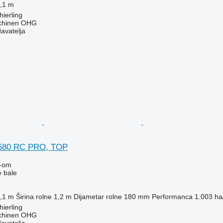
,1 m
ierling
chinen OHG
davatelja
t 580 RC PRO, TOP
-om
e bale
,1 m
Širina rolne
1,2 m
Dijametar rolne
180 mm
Performanca
1.003 ha
ierling
chinen OHG