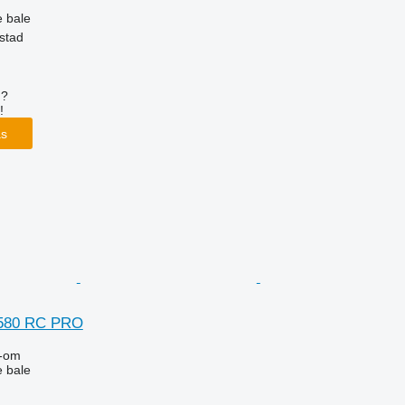
e bale
stad
u?
!
as
 580 RC PRO
-om
e bale