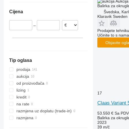
Aukcija
Balirka za okrugl
Poljska
Variant 585
Cijena
Švedska, Karl
Letonija
Klaravik Sweden
Mađarska
–
Austrija
Prodajete tehnik
Švedska
Učinite to s nama
Rumunjska
Objavite ogl
prikaži sve
Tip oglasa
prodaja
aukcija
od proizvođača
lizing
17
kredit
Claas Variant
na rate
razmjena uz doplatu (trade-in)
53.550 €
Sa PDV
Balirka za okrugl
razmjena
2023
39 m/č