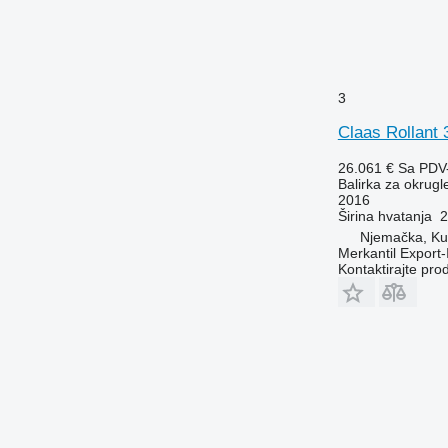
3
Claas Rollant
26.061 €
Sa PDV
Balirka za okrugl
2016
Širina hvatanja
2
Njemačka, K
Merkantil Expor
Kontaktirajte pro