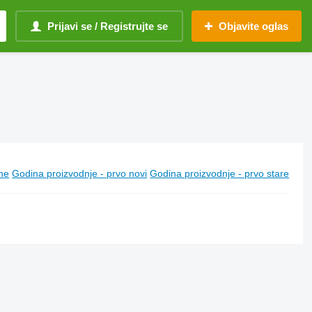
Prijavi se / Registrujte se
Objavite oglas
ine
Godina proizvodnje - prvo novi
Godina proizvodnje - prvo stare