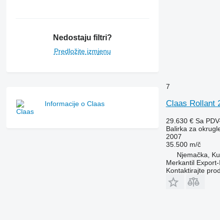
Nedostaju filtri?
Predložite izmjenu
7
Claas Rollant
Informacije o Claas
29.630 €
Sa PDV
Balirka za okrugl
2007
35.500 m/č
Njemačka, K
Merkantil Expor
Kontaktirajte pro