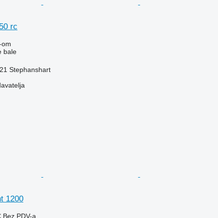
50 rc
-om
e bale
3321 Stephanshart
davatelja
t 1200
€
Bez PDV-a