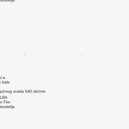
davatelja
V-a
e bale
ljučnog vratila
540 ob/min
ALBA
ro Flor
davatelja