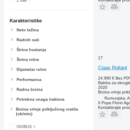
Kontaktirajte pro
2 ose
Karakteristike
Neto težina
Radnih sati
Širina hvatanja
17
Širina rolne
Claas Rollant
Dijametar rolne
24.990 €
Bez PD
Performanca
Balirka za okrugl
2020
Radna brzina
Brzina vrtnje prik
Rumunjska, 
Potrebna snaga traktora
II Popa Florin Ag
Kontaktirajte pro
Brzina vrtnje priključnog vratila
(ob/min)
ISOBUS