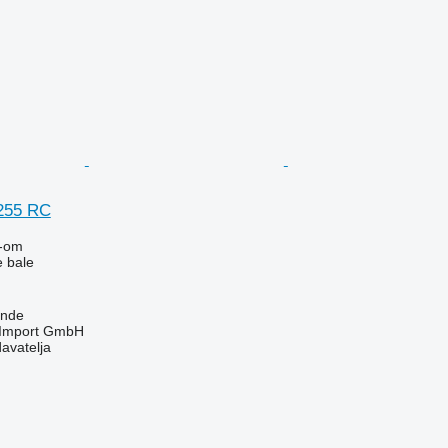
 255 RC
-om
e bale
unde
t-Import GmbH
davatelja