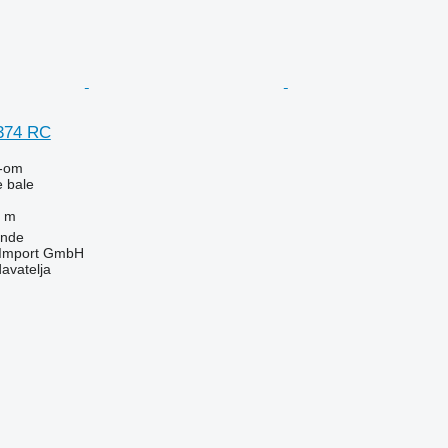
 374 RC
-om
e bale
 m
unde
t-Import GmbH
davatelja