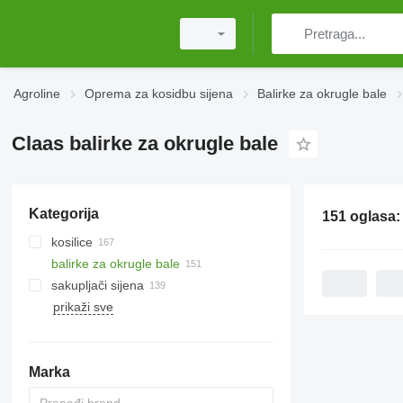
Agroline
Oprema za kosidbu sijena
Balirke za okrugle bale
Claas balirke za okrugle bale
Kategorija
151 oglasa
kosilice
balirke za okrugle bale
rotacione kosilice
sakupljači sijena
roto-kosačice s gnječilom
prikaži sve
samohodne kosilice
Marka