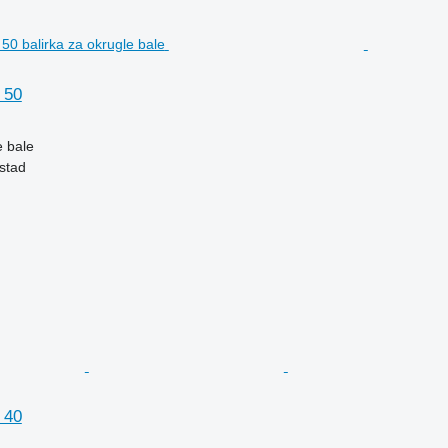
 50
e bale
stad
 40