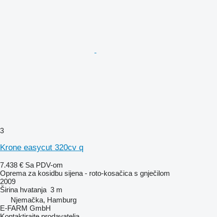
3
Krone easycut 320cv q
7.438 €
Sa PDV-om
Oprema za kosidbu sijena - roto-kosačica s gnječilom
2009
Širina hvatanja
3 m
Njemačka, Hamburg
E-FARM GmbH
Kontaktirajte prodavatelja