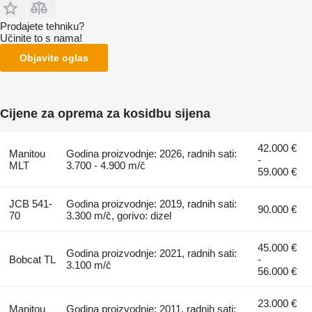
Prodajete tehniku?
Učinite to s nama!
Objavite oglas
Cijene za oprema za kosidbu sijena
42.000 €
Manitou
Godina proizvodnje: 2026, radnih sati:
-
MLT
3.700 - 4.900 m/č
59.000 €
JCB 541-
Godina proizvodnje: 2019, radnih sati:
90.000 €
70
3.300 m/č, gorivo: dizel
45.000 €
Godina proizvodnje: 2021, radnih sati:
Bobcat TL
-
3.100 m/č
56.000 €
23.000 €
Manitou
Godina proizvodnje: 2011, radnih sati: