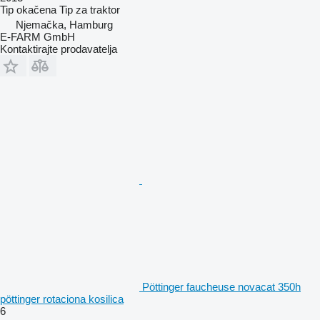
Tip
okačena
Tip
za traktor
Njemačka, Hamburg
E-FARM GmbH
Kontaktirajte prodavatelja
Pöttinger faucheuse novacat 350h
pöttinger rotaciona kosilica
6