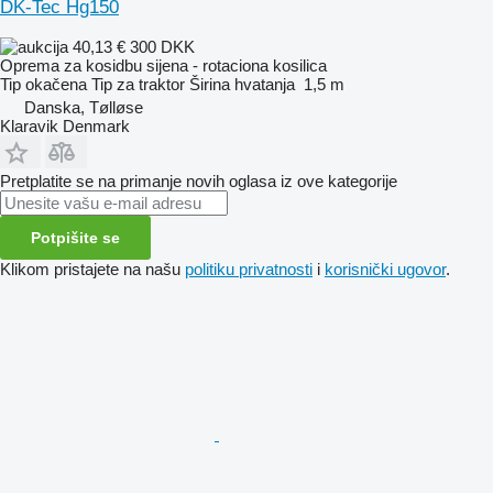
DK-Tec Hg150
40,13 €
300 DKK
Oprema za kosidbu sijena - rotaciona kosilica
Tip
okačena
Tip
za traktor
Širina hvatanja
1,5 m
Danska, Tølløse
Klaravik Denmark
Pretplatite se na primanje novih oglasa iz ove kategorije
Potpišite se
Klikom pristajete na našu
politiku privatnosti
i
korisnički ugovor
.