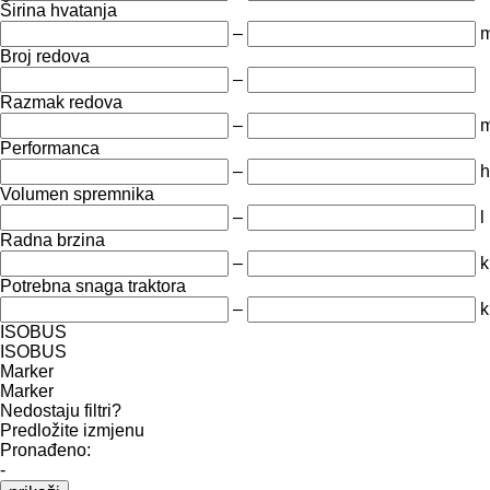
Širina hvatanja
–
Broj redova
–
Razmak redova
–
Performanca
–
h
Volumen spremnika
–
l
Radna brzina
–
k
Potrebna snaga traktora
–
k
ISOBUS
ISOBUS
Marker
Marker
Nedostaju filtri?
Predložite izmjenu
Pronađeno:
-