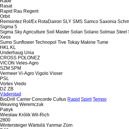
Rabe
Rasat
Rapid
Rau
Regent
Orbit
Remsintez
Rol/Ex
RotaDairon
SLY
SMS
Samco
Saxonia
Schm
Sigma 5
Sigma
Sky Agriculture
Soil Master
Solan
Solano
Solmax Steel
Xeos
Sumo
Sunflower
Technopol
Tive
Tokay Makine
Tume
HKL
KL
Underhaug
Unia
CROSS
POLONEZ
VICON
Veles-Agro
SZM
SPM
Vermeer
Vi-Agro
Vigolo
Visser
PSL
Vortex
Vredo
DZ
ZB
Väderstad
BioDrill
Carrier
Concorde
Cultus
Rapid
Spirit
Tempo
Weaving
Weremczuk
Patryk
Wiesław Królik
Wil-Rich
2800
Wintersteiger
Wärtsilä
Yanmar
Zürn