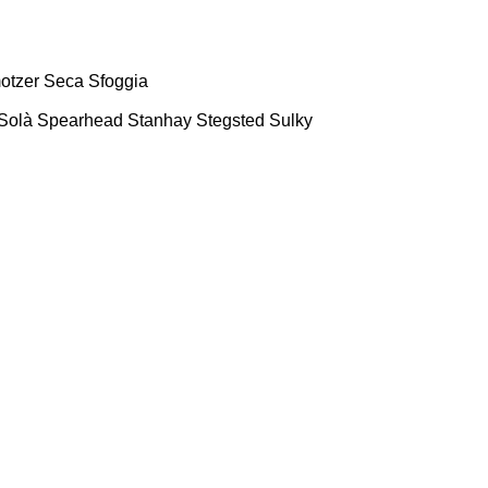
otzer
Seca
Sfoggia
Solà
Spearhead
Stanhay
Stegsted
Sulky