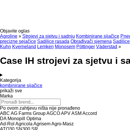
Objavite oglas
Agroline
»
Strojevi za sjetvu i sadnju
Kombinirane sijačice
Pneu
precizne sejačice
Sadilice rasada
Obrađivači sjemena
Sadilice
Kuhn
Kverneland
Lemken
Monosem
Pöttinger
Väderstad
»
Case IH strojevi za sjetvu i s
Kategorija
kombinirane sijačice
prikaži sve
Marka
Po ovom zahtjevu ništa nije pronađeno
ABC
AG Farms Group
AGCO
APV
ASM
Accord
DA
Monopill
Optima
Ad-Rol
Agricola
Agrisem
Agro-Masz
ATO30
SN300
SR