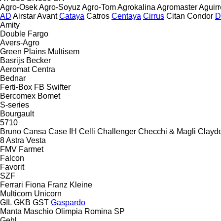
Agro-Osek
Agro-Soyuz
Agro-Tom
Agrokalina
Agromaster
Aguirr
AD
Airstar
Avant
Cataya
Catros
Centaya
Cirrus
Citan
Condor
D
Amity
Double
Fargo
Avers-Agro
Green Plains
Multisem
Basrijs
Becker
Aeromat
Centra
Bednar
Ferti-Box FB
Swifter
Bercomex
Bomet
S-series
Bourgault
5710
Bruno
Cansa
Case IH
Celli
Challenger
Checchi & Magli
Clayd
8
Astra
Vesta
FMV
Farmet
Falcon
Favorit
SZF
Ferrari
Fiona
Franz Kleine
Multicorn
Unicorn
GIL
GKB
GST
Gaspardo
Manta
Maschio
Olimpia
Romina
SP
Gehl