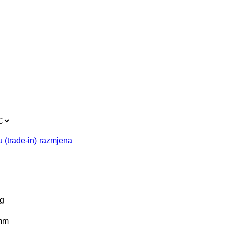
 (trade-in)
razmjena
g
mm