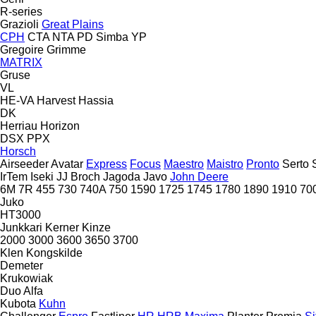
R-series
Grazioli
Great Plains
CPH
CTA
NTA
PD
Simba
YP
Gregoire
Grimme
MATRIX
Gruse
VL
HE-VA
Harvest
Hassia
DK
Herriau
Horizon
DSX
PPX
Horsch
Airseeder
Avatar
Express
Focus
Maestro
Maistro
Pronto
Serto
IrTem
Iseki
JJ Broch
Jagoda
Javo
John Deere
6M
7R
455
730
740A
750
1590
1725
1745
1780
1890
1910
70
Juko
HT3000
Junkkari
Kerner
Kinze
2000
3000
3600
3650
3700
Klen
Kongskilde
Demeter
Krukowiak
Duo Alfa
Kubota
Kuhn