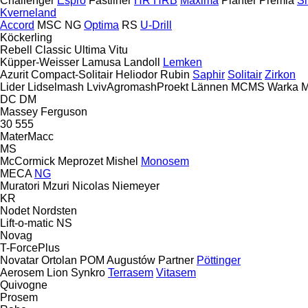
Challenger
Espro
Fastliner
HR
HRB
Maxima
Planter
Premia
Si
Kverneland
Accord
MSC
NG
Optima
RS
U-Drill
Köckerling
Rebell Classic
Ultima
Vitu
Küpper-Weisser
Lamusa
Landoll
Lemken
Azurit
Compact-Solitair
Heliodor
Rubin
Saphir
Solitair
Zirkon
Lider
Lidselmash
LvivAgromashProekt
Lännen
MCMS Warka
M
DC
DM
Massey Ferguson
30
555
MaterMacc
MS
McCormick
Meprozet
Mishel
Monosem
MECA
NG
Muratori
Mzuri
Nicolas
Niemeyer
KR
Nodet
Nordsten
Lift-o-matic
NS
Novag
T-ForcePlus
Novatar
Ortolan
POM Augustów
Partner
Pöttinger
Aerosem
Lion
Synkro
Terrasem
Vitasem
Quivogne
Prosem