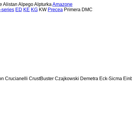
e
Alistan
Alpego
Alpturka
Amazone
-series
ED
KE
KG
KW
Precea
Primera DMC
on
Crucianelli
CrustBuster
Czajkowski
Demetra
Eck-Sicma
Ein