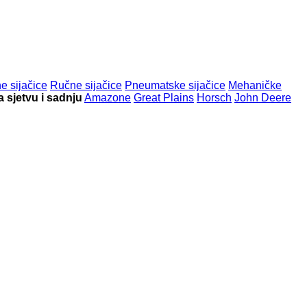
e sijačice
Ručne sijačice
Pneumatske sijačice
Mehaničke
a sjetvu i sadnju
Amazone
Great Plains
Horsch
John Deere