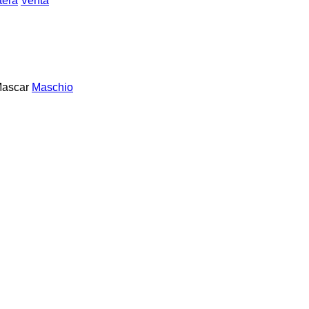
tera
Venta
ascar
Maschio