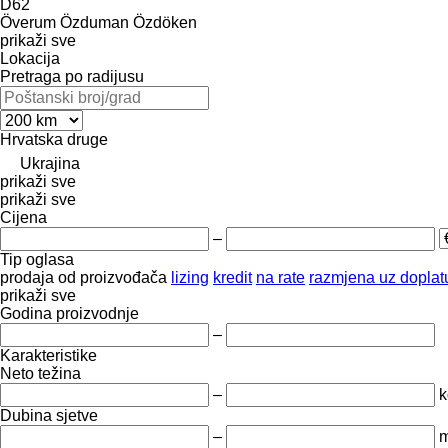
D62
Överum
Özduman
Özdöken
prikaži sve
Lokacija
Pretraga po radijusu
Hrvatska
druge
Ukrajina
prikaži sve
prikaži sve
Cijena
–
Tip oglasa
prodaja
od proizvođača
lizing
kredit
na rate
razmjena uz doplatu
prikaži sve
Godina proizvodnje
–
Karakteristike
Neto težina
–
k
Dubina sjetve
–