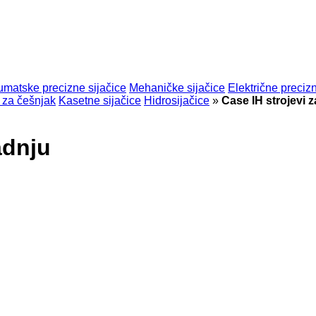
matske precizne sijačice
Mehaničke sijačice
Električne precizn
 za češnjak
Kasetne sijačice
Hidrosijačice
»
Case IH strojevi z
adnju