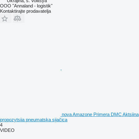
Ukrajina, s. Volitsya
OOO "Annaland - logistik"
Kontaktirajte prodavatelja
nova Amazone Primera DMC Aktsiina
propozytsiia pneumatska sijačica
4
VIDEO