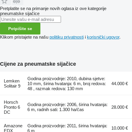
Pretplatite se na primanje novih oglasa iz ove kategorije
pneumatske sijačice
Potpišite se
Klikom pristajete na našu
politiku privatnosti
i
korisnički ugovor
.
Cijene za pneumatske sijačice
Godina proizvodnje: 2010, dubina sjetve:
Lemken
10 mm, širina hvatanja: 6 m, broj redova:
44.000 €
Solitair 9
48 , razmak redova: 130 mm
Horsch
Godina proizvodnje: 2006, širina hvatanja:
Pronto 6
28.000 €
6 m, radnih sati: 1.300 ha/čas
DC
Amazone
Godina proizvodnje: 2011, širina hvatanja:
10.000 €
EDX
6 m