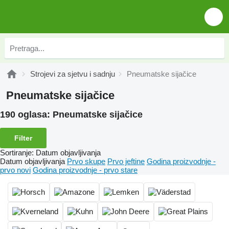
Strojevi za sjetvu i sadnju
Pneumatske sijačice
Pneumatske sijačice
190 oglasa:
Pneumatske sijačice
Filter
Sortiranje
:
Datum objavljivanja
Datum objavljivanja
Prvo skupe
Prvo jeftine
Godina proizvodnje -
prvo novi
Godina proizvodnje - prvo stare