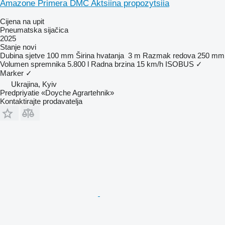
Amazone Primera DMC Aktsiina propozytsiia
Cijena na upit
Pneumatska sijačica
2025
Stanje
novi
Dubina sjetve
100 mm
Širina hvatanja
3 m
Razmak redova
250 mm
Volumen spremnika
5.800 l
Radna brzina
15 km/h
ISOBUS
✓
Marker
✓
Ukrajina, Kyiv
Predpriyatie «Doyche Agrartehnik»
Kontaktirajte prodavatelja