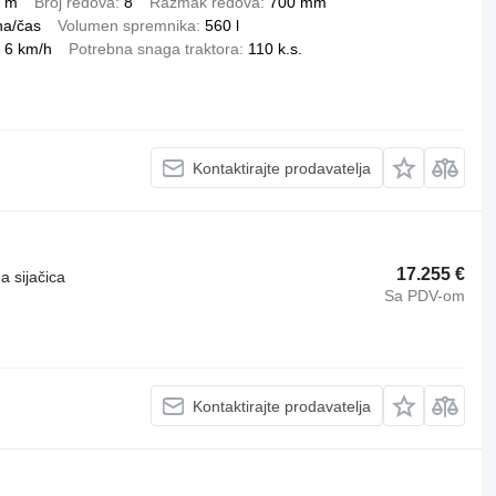
6 m
Broj redova
8
Razmak redova
700 mm
ha/čas
Volumen spremnika
560 l
6 km/h
Potrebna snaga traktora
110 k.s.
Kontaktirajte prodavatelja
17.255 €
a sijačica
Sa PDV-om
Kontaktirajte prodavatelja