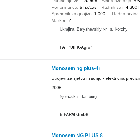
Dubina sjetve
120 mm
Širina hvatanja
5,
Performanca
5 ha/čas
Radnih sati
4.300 
Spremnik za gnojivo
1.000 l
Radna brzina
Marker
✓
Ukrajina, Baryshevskiy r-n, s. Korzhy
PAT "UIFK-Agro"
Monosem ng plus-4r
Strojevi za sjetvu i sadnju - električna precizn
2006
Njemačka, Hamburg
E-FARM GmbH
Monosem NG PLUS 8