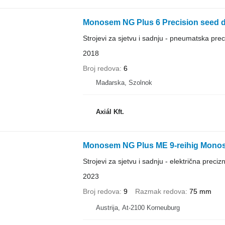
Monosem NG Plus 6 Precision seed dr
Strojevi za sjetvu i sadnju - pneumatska prec
2018
Broj redova
6
Mađarska, Szolnok
Axiál Kft.
Monosem NG Plus ME 9-reihig Mono
Strojevi za sjetvu i sadnju - električna precizn
2023
Broj redova
9
Razmak redova
75 mm
Austrija, At-2100 Korneuburg