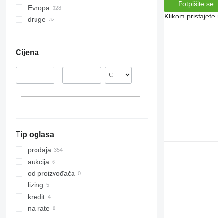
Potpišite se
Evropa
Precea
7200
ED 602
KE 3002-190
Klikom pristajet
druge
Njemačka
Primera DMC
DB
ED 6000
Austrija
Ukrajina
EDX
Francuska
Cijena
Poljska
Letonija
–
Rumunjska
Danska
Nizozemska
prikaži sve
Tip oglasa
prodaja
aukcija
od proizvođača
lizing
kredit
na rate