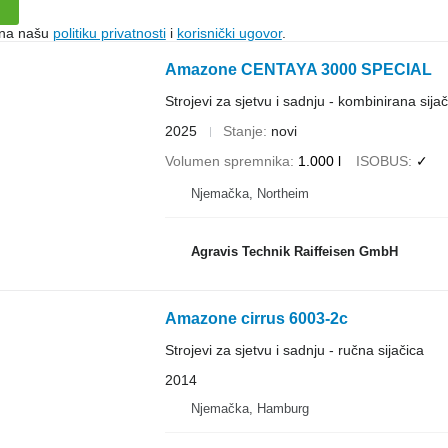
e na našu
politiku privatnosti
i
korisnički ugovor
.
Amazone CENTAYA 3000 SPECIAL
Strojevi za sjetvu i sadnju - kombinirana sijač
2025
Stanje
novi
Volumen spremnika
1.000 l
ISOBUS
✓
Njemačka, Northeim
Agravis Technik Raiffeisen GmbH
Amazone cirrus 6003-2c
Strojevi za sjetvu i sadnju - ručna sijačica
2014
Njemačka, Hamburg