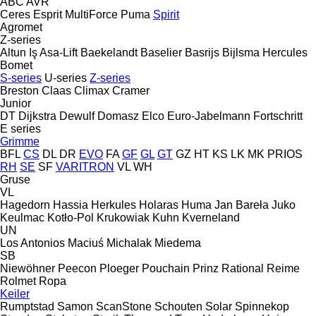
ABC
AVR
Ceres
Esprit
MultiForce
Puma
Spirit
Agromet
Z-series
Altun Iş
Asa-Lift
Baekelandt
Baselier
Basrijs
Bijlsma Hercules
Bomet
S-series
U-series
Z-series
Breston
Claas
Climax
Cramer
Junior
DT Dijkstra
Dewulf
Domasz
Elco
Euro-Jabelmann
Fortschritt
E series
Grimme
BFL
CS
DL
DR
EVO
FA
GF
GL
GT
GZ
HT
KS
LK
MK
PRIOS
RH
SE
SF
VARITRON
VL
WH
Gruse
VL
Hagedorn
Hassia
Herkules
Holaras
Huma
Jan Bareła
Juko
Keulmac
Kotło-Pol
Krukowiak
Kuhn
Kverneland
UN
Los Antonios
Maciuś
Michalak
Miedema
SB
Niewöhner
Peecon
Ploeger
Pouchain
Prinz
Rational
Reime
Rolmet
Ropa
Keiler
Rumptstad
Samon
ScanStone
Schouten
Solar
Spinnekop