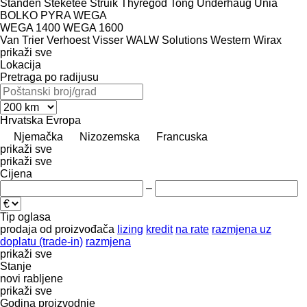
Standen
Steketee
Struik
Thyregod
Tong
Underhaug
Unia
BOLKO
PYRA
WEGA
WEGA 1400
WEGA 1600
Van Trier
Verhoest
Visser
WALW Solutions
Western
Wirax
prikaži sve
Lokacija
Pretraga po radijusu
Hrvatska
Evropa
Njemačka
Nizozemska
Francuska
prikaži sve
prikaži sve
Cijena
–
Tip oglasa
prodaja
od proizvođača
lizing
kredit
na rate
razmjena uz
doplatu (trade-in)
razmjena
prikaži sve
Stanje
novi
rabljene
prikaži sve
Godina proizvodnje