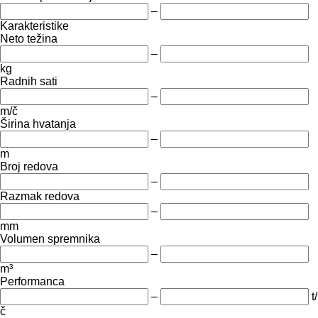
–
Karakteristike
Neto težina
–
kg
Radnih sati
–
m/č
Širina hvatanja
–
m
Broj redova
–
Razmak redova
–
mm
Volumen spremnika
–
m³
Performanca
–
t/
č