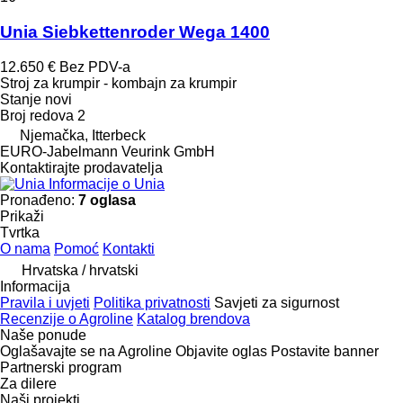
Unia Siebkettenroder Wega 1400
12.650 €
Bez PDV-a
Stroj za krumpir - kombajn za krumpir
Stanje
novi
Broj redova
2
Njemačka, Itterbeck
EURO-Jabelmann Veurink GmbH
Kontaktirajte prodavatelja
Informacije o Unia
Pronađeno:
7 oglasa
Prikaži
Tvrtka
O nama
Pomoć
Kontakti
Hrvatska / hrvatski
Informacija
Pravila i uvjeti
Politika privatnosti
Savjeti za sigurnost
Recenzije o Agroline
Katalog brendova
Naše ponude
Oglašavajte se na Agroline
Objavite oglas
Postavite banner
Partnerski program
Za dilere
Naši projekti