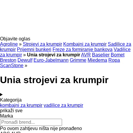
Objavite oglas
Agroline
»
Strojevi za krumpir
Kombajni za krumpir
Sadilice za
krumpir
Prijemni bunkeri
Freze za formiranje bankova
Vadilice
za krumpir
»
Unia strojevi za krumpir
AVR
Baselier
Bomet
Breston
Dewulf
Euro-Jabelmann
Grimme
Miedema
Ropa
ScanStone
»
Unia strojevi za krumpir
Kategorija
kombajni za krumpir
vadilice za krumpir
prikaži sve
Marka
Po ovom zahtjevu ništa nije pronađeno