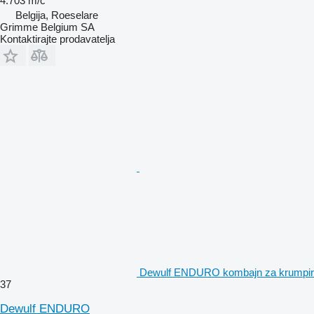
4.703 m/č
Belgija, Roeselare
Grimme Belgium SA
Kontaktirajte prodavatelja
Dewulf ENDURO kombajn za krumpir
37
Dewulf ENDURO