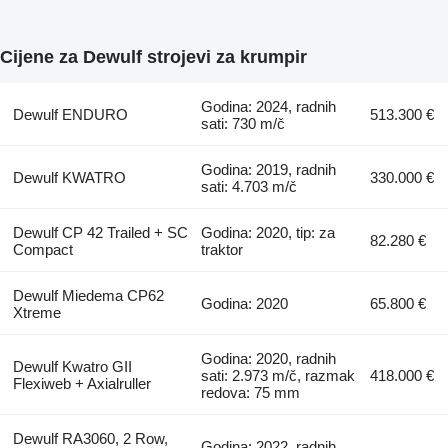
Cijene za Dewulf strojevi za krumpir
Godina: 2024, radnih
Dewulf ENDURO
513.300 €
sati: 730 m/č
Godina: 2019, radnih
Dewulf KWATRO
330.000 €
sati: 4.703 m/č
Dewulf CP 42 Trailed + SC
Godina: 2020, tip: za
82.280 €
Compact
traktor
Dewulf Miedema CP62
Godina: 2020
65.800 €
Xtreme
Godina: 2020, radnih
Dewulf Kwatro GII
sati: 2.973 m/č, razmak
418.000 €
Flexiweb + Axialruller
redova: 75 mm
Dewulf RA3060, 2 Row,
Godina: 2022, radnih