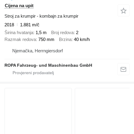
Cijena na upit
Stroj za krumpir - kombajn za krumpir
2018
1.881 m/č
Širina hvatanja
1,5 m
Broj redova
2
Razmak redova
750 mm
Brzina
40 km/h
Njemačka, Herrngiersdorf
ROPA Fahrzeug- und Maschinenbau GmbH