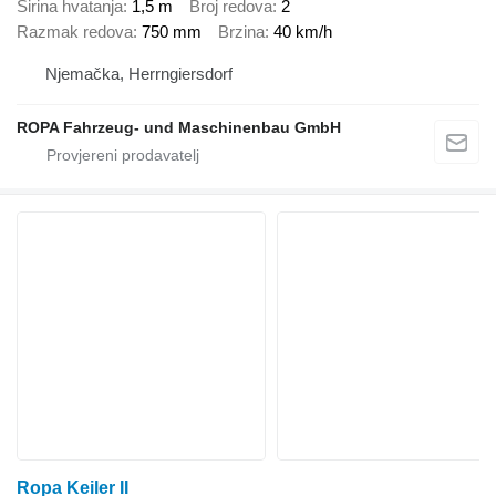
Širina hvatanja
1,5 m
Broj redova
2
Razmak redova
750 mm
Brzina
40 km/h
Njemačka, Herrngiersdorf
ROPA Fahrzeug- und Maschinenbau GmbH
Ropa Keiler II