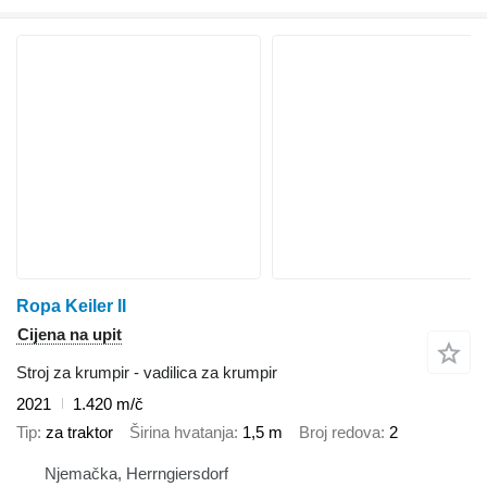
Ropa Keiler II
Cijena na upit
Stroj za krumpir - vadilica za krumpir
2021
1.420 m/č
Tip
za traktor
Širina hvatanja
1,5 m
Broj redova
2
Njemačka, Herrngiersdorf