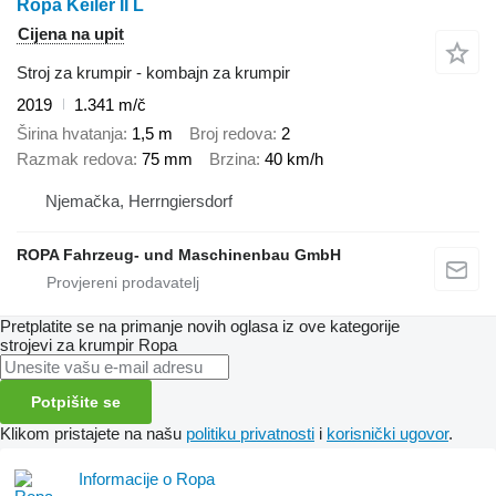
Ropa Keiler II L
Cijena na upit
Stroj za krumpir - kombajn za krumpir
2019
1.341 m/č
Širina hvatanja
1,5 m
Broj redova
2
Razmak redova
75 mm
Brzina
40 km/h
Njemačka, Herrngiersdorf
ROPA Fahrzeug- und Maschinenbau GmbH
Pretplatite se na primanje novih oglasa iz ove kategorije
strojevi za krumpir
Ropa
Potpišite se
Klikom pristajete na našu
politiku privatnosti
i
korisnički ugovor
.
Informacije o Ropa