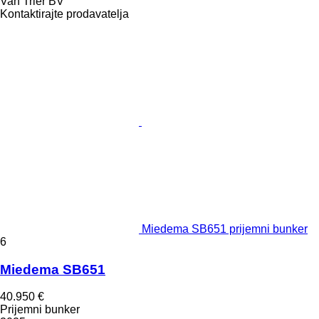
Van Trier BV
Kontaktirajte prodavatelja
Miedema SB651 prijemni bunker
6
Miedema SB651
40.950 €
Prijemni bunker