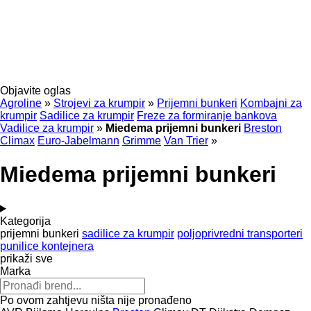
Objavite oglas
Agroline
»
Strojevi za krumpir
»
Prijemni bunkeri
Kombajni za
krumpir
Sadilice za krumpir
Freze za formiranje bankova
Vadilice za krumpir
»
Miedema prijemni bunkeri
Breston
Climax
Euro-Jabelmann
Grimme
Van Trier
»
Miedema prijemni bunkeri
Kategorija
prijemni bunkeri
sadilice za krumpir
poljoprivredni transporteri
punilice kontejnera
prikaži sve
Marka
Po ovom zahtjevu ništa nije pronađeno