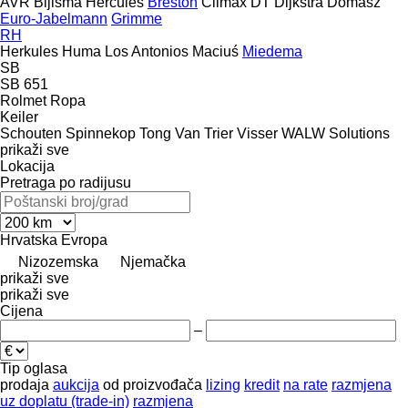
AVR
Bijlsma Hercules
Breston
Climax
DT Dijkstra
Domasz
Euro-Jabelmann
Grimme
RH
Herkules
Huma
Los Antonios
Maciuś
Miedema
SB
SB 651
Rolmet
Ropa
Keiler
Schouten
Spinnekop
Tong
Van Trier
Visser
WALW Solutions
prikaži sve
Lokacija
Pretraga po radijusu
Hrvatska
Evropa
Nizozemska
Njemačka
prikaži sve
prikaži sve
Cijena
–
Tip oglasa
prodaja
aukcija
od proizvođača
lizing
kredit
na rate
razmjena
uz doplatu (trade-in)
razmjena