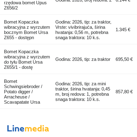
rzędowa bomet Upus
Z656/2
Bomet Kopaczka
Godina: 2026, tip: za traktor,
wibracyjna z wyrzutem
Vrste: vivibrirajuća, širina
1.345 €
bocznym Bomet Ursa
hvatanja: 0,56 m, potrebna
Z655 - dostępn
snaga traktora: 10 k.s.
Bomet Kopaczka
wibracyjna z wyrzutem
Godina: 2026, tip: za traktor
695,50 €
do tyłu Bomet Ursa
Z655/1 - dostę
Bomet
Godina: 2026, tip: za mini
Schwingsiebroder /
traktor, širina hvatanja: 0,45
Potato digger /
857,80 €
m, broj redova: 1, potrebna
Arracheuse /
snaga traktora: 10 k.s.
Scavapatate Ursa