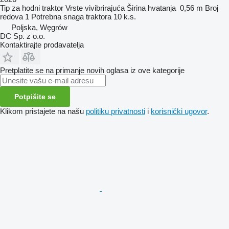
Tip
za hodni traktor
Vrste
vivibrirajuća
Širina hvatanja
0,56 m
Broj
redova
1
Potrebna snaga traktora
10 k.s.
Poljska, Węgrów
DC Sp. z o.o.
Kontaktirajte prodavatelja
Pretplatite se na primanje novih oglasa iz ove kategorije
Potpišite se
Klikom pristajete na našu
politiku privatnosti
i
korisnički ugovor
.