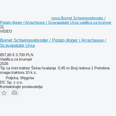
nova Bomet Schwingsiebroder /
Potato digger / Arracheuse / Scavapatate Ursa vadilica za krumpir
11
VIDEO
Bomet Schwingsiebroder / Potato digger / Arracheuse /
Scavapatate Ursa
857,80 €
3.700 PLN
Vadilica za krumpir
2026
Tip
za mini traktor
Širina hvatanja
0,45 m
Broj redova
1
Potrebna
snaga traktora
10 k.s.
Poljska, Węgrów
DC Sp. z o.o.
Kontaktirajte prodavatelja