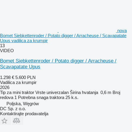
nova
Bomet Siebkettenroder / Potato digger / Arracheuse / Scavapatate
Upus vadilica za krumpir
13
VIDEO
Bomet Siebkettenroder / Potato digger / Arracheuse /
Scavapatate Upus
1.298 €
5.600 PLN
Vadilica za krumpir
2026
Tip
za mini traktor
Vrste
univerzalan
Širina hvatanja
0,6 m
Broj
redova
1
Potrebna snaga traktora
25 k.s.
Poljska, Węgrów
DC Sp. z o.o.
Kontaktirajte prodavatelja