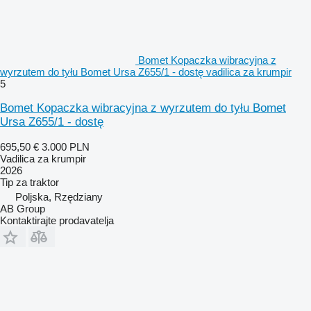
Bomet Kopaczka wibracyjna z
wyrzutem do tyłu Bomet Ursa Z655/1 - dostę vadilica za krumpir
5
Bomet Kopaczka wibracyjna z wyrzutem do tyłu Bomet
Ursa Z655/1 - dostę
695,50 €
3.000 PLN
Vadilica za krumpir
2026
Tip
za traktor
Poljska, Rzędziany
AB Group
Kontaktirajte prodavatelja