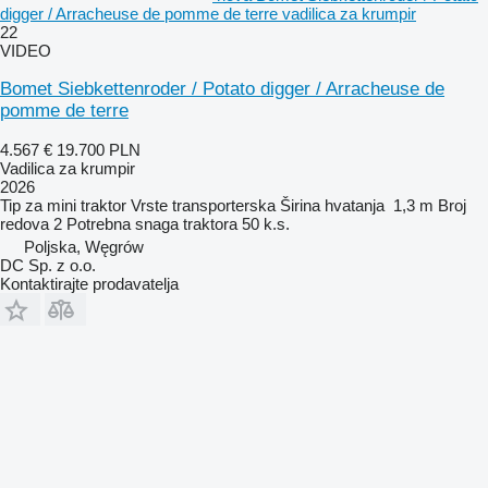
digger / Arracheuse de pomme de terre vadilica za krumpir
22
VIDEO
Bomet Siebkettenroder / Potato digger / Arracheuse de
pomme de terre
4.567 €
19.700 PLN
Vadilica za krumpir
2026
Tip
za mini traktor
Vrste
transporterska
Širina hvatanja
1,3 m
Broj
redova
2
Potrebna snaga traktora
50 k.s.
Poljska, Węgrów
DC Sp. z o.o.
Kontaktirajte prodavatelja