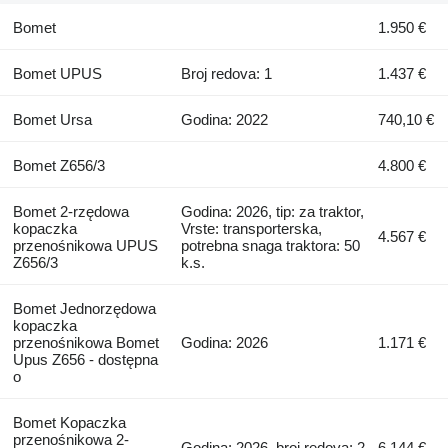
Bomet
1.950 €
Bomet UPUS
Broj redova: 1
1.437 €
Bomet Ursa
Godina: 2022
740,10 €
Bomet Z656/3
4.800 €
Bomet 2-rzędowa
Godina: 2026, tip: za traktor,
kopaczka
Vrste: transporterska,
4.567 €
przenośnikowa UPUS
potrebna snaga traktora: 50
Z656/3
k.s.
Bomet Jednorzędowa
kopaczka
przenośnikowa Bomet
Godina: 2026
1.171 €
Upus Z656 - dostępna
o
Bomet Kopaczka
przenośnikowa 2-
Godina: 2026, broj redova: 2
6.144 €