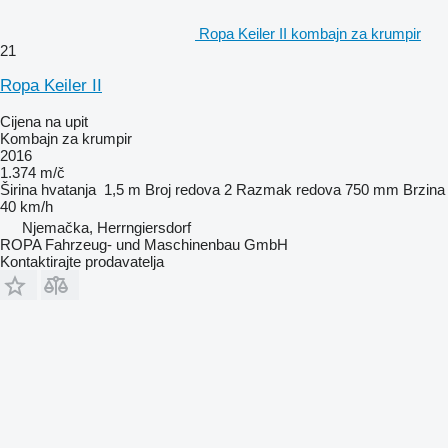
Ropa Keiler II kombajn za krumpir
21
Ropa Keiler II
Cijena na upit
Kombajn za krumpir
2016
1.374 m/č
Širina hvatanja
1,5 m
Broj redova
2
Razmak redova
750 mm
Brzina
40 km/h
Njemačka, Herrngiersdorf
ROPA Fahrzeug- und Maschinenbau GmbH
Kontaktirajte prodavatelja