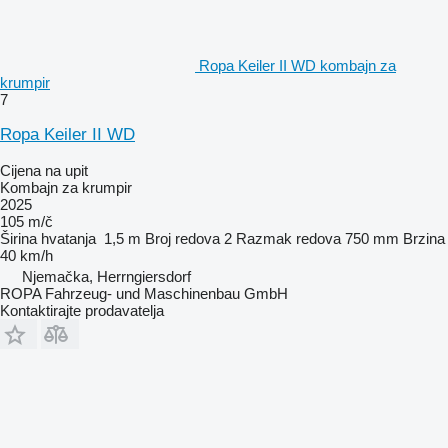
Ropa Keiler II WD kombajn za
krumpir
7
Ropa Keiler II WD
Cijena na upit
Kombajn za krumpir
2025
105 m/č
Širina hvatanja
1,5 m
Broj redova
2
Razmak redova
750 mm
Brzina
40 km/h
Njemačka, Herrngiersdorf
ROPA Fahrzeug- und Maschinenbau GmbH
Kontaktirajte prodavatelja