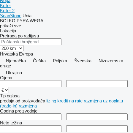
Ropa
Keiler
Keiler 2
ScanStone
Unia
BOLKO
PYRA
WEGA
prikaži sve
Lokacija
Pretraga po radijusu
Hrvatska
Evropa
Njemačka
Češka
Poljska
Švedska
Nizozemska
druge
Ukrajina
Cijena
–
Tip oglasa
prodaja
od proizvođača
lizing
kredit
na rate
razmjena uz doplatu
(trade-in)
razmjena
Godina proizvodnje
–
Neto težina
–