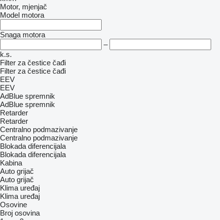
Motor, mjenjač
Model motora
Snaga motora
–
k.s.
Filter za čestice čađi
Filter za čestice čađi
EEV
EEV
AdBlue spremnik
AdBlue spremnik
Retarder
Retarder
Centralno podmazivanje
Centralno podmazivanje
Blokada diferencijala
Blokada diferencijala
Kabina
Auto grijač
Auto grijač
Klima uređaj
Klima uređaj
Osovine
Broj osovina