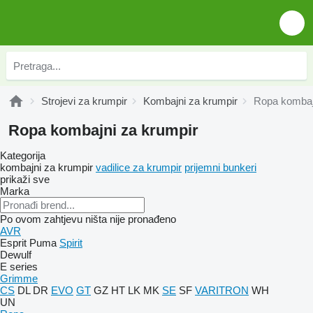
Strojevi za krumpir
Kombajni za krumpir
Ropa kombaj
Ropa kombajni za krumpir
Kategorija
kombajni za krumpir
vadilice za krumpir
prijemni bunkeri
prikaži sve
Marka
Po ovom zahtjevu ništa nije pronađeno
AVR
Esprit
Puma
Spirit
Dewulf
E series
Grimme
CS
DL
DR
EVO
GT
GZ
HT
LK
MK
SE
SF
VARITRON
WH
UN