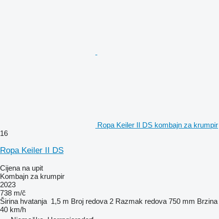
Ropa Keiler II DS kombajn za krumpir
16
Ropa Keiler II DS
Cijena na upit
Kombajn za krumpir
2023
738 m/č
Širina hvatanja
1,5 m
Broj redova
2
Razmak redova
750 mm
Brzina
40 km/h