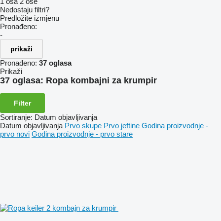
1 osa
2 ose
Nedostaju filtri?
Predložite izmjenu
Pronađeno:
-
prikaži
Pronađeno:
37 oglasa
Prikaži
37 oglasa:
Ropa kombajni za krumpir
Filter
Sortiranje
:
Datum objavljivanja
Datum objavljivanja
Prvo skupe
Prvo jeftine
Godina proizvodnje -
prvo novi
Godina proizvodnje - prvo stare