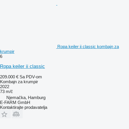
Ropa keiler ii classic kombajn za
krumpir
6
Ropa keiler ii classic
209.000 €
Sa PDV-om
Kombajn za krumpir
2022
73 m/č
Njemačka, Hamburg
E-FARM GmbH
Kontaktirajte prodavatelja