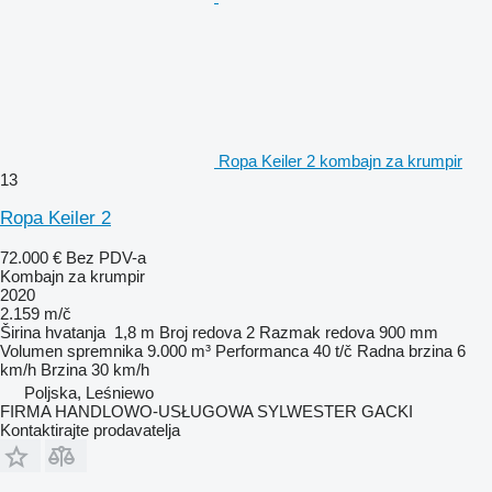
Ropa Keiler 2 kombajn za krumpir
13
Ropa Keiler 2
72.000 €
Bez PDV-a
Kombajn za krumpir
2020
2.159 m/č
Širina hvatanja
1,8 m
Broj redova
2
Razmak redova
900 mm
Volumen spremnika
9.000 m³
Performanca
40 t/č
Radna brzina
6
km/h
Brzina
30 km/h
Poljska, Leśniewo
FIRMA HANDLOWO-USŁUGOWA SYLWESTER GACKI
Kontaktirajte prodavatelja