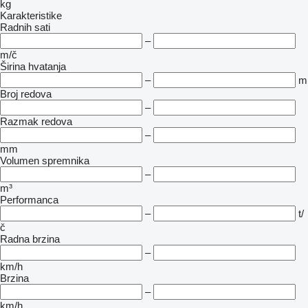
kg
Karakteristike
Radnih sati
–
m/č
Širina hvatanja
–
m
Broj redova
–
Razmak redova
–
mm
Volumen spremnika
–
m³
Performanca
–
t/
č
Radna brzina
–
km/h
Brzina
–
km/h