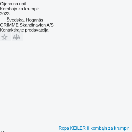
Cijena na upit
Kombajn za krumpir
2023
Švedska, Höganäs
GRIMME Skandinavien A/S
Kontaktirajte prodavatelja
Ropa KEILER II kombajn za krumpir