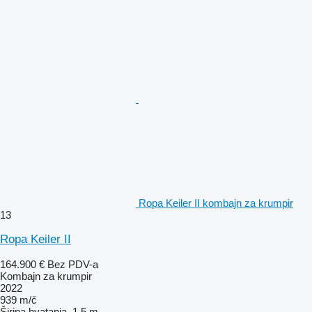
Ropa Keiler II kombajn za krumpir
13
Ropa Keiler II
164.900 €
Bez PDV-a
Kombajn za krumpir
2022
939 m/č
Širina hvatanja
1,5 m