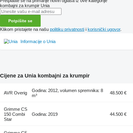
Pretplatite se na primanje novih oglasa iz ove kategorije
kombajni za krumpir
Unia
Potpišite se
Klikom pristajete na našu
politiku privatnosti
i
korisnički ugovor
.
Informacije o Unia
Cijene za Unia kombajni za krumpir
Godina: 2012, volumen spremnika: 8
AVR Overig
48.500 €
m³
Grimme CS
150 Combi
Godina: 2019
44.500 €
Star
Grimme CS