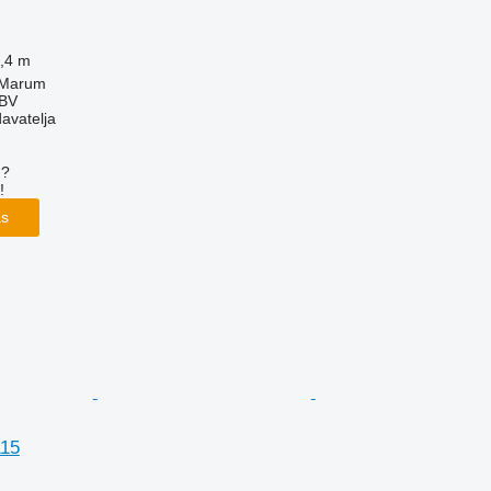
,4 m
 Marum
 BV
davatelja
u?
!
as
15