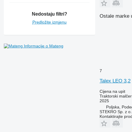
Nedostaju filtri?
Ostale marke u 
Predložite izmjenu
Informacije o Mateng
7
Talex LEO 3,2
Cijena na upit
Traktorski malčer
2025
Poljska, Pode
STEKRO Sp. z o.o
Kontaktirajte pro