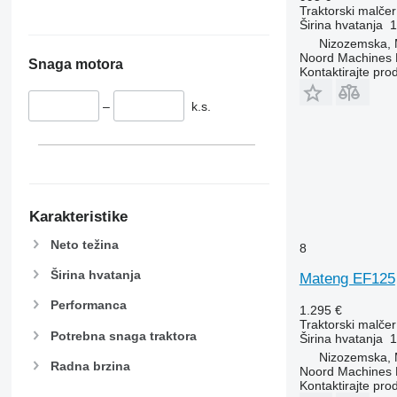
Traktorski malčer
Širina hvatanja
1
Nizozemska,
Noord Machines
Snaga motora
Kontaktirajte pro
–
k.s.
Karakteristike
Neto težina
8
Širina hvatanja
Mateng EF125
Performanca
1.295 €
Traktorski malčer
Potrebna snaga traktora
Širina hvatanja
1
Nizozemska,
Radna brzina
Noord Machines
Kontaktirajte pro