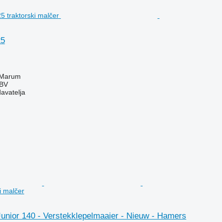
25
 Marum
 BV
davatelja
i malčer
nior 140 - Verstekklepelmaaier - Nieuw - Hamers