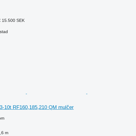
€
15.500 SEK
stad
 3-10t RF160,185,210 QM mulčer
om
,6 m