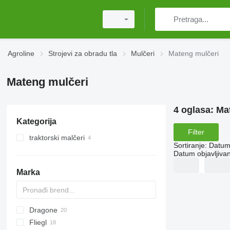
Agroline
Strojevi za obradu tla
Mulčeri
Mateng mulčeri
Mateng mulčeri
4 oglasa:
Ma
Kategorija
Filter
traktorski malčeri
Sortiranje
:
Datum 
Datum objavljivan
Marka
Dragone
AS
GKR
Z-series
CK
Sirio
Fliegl
PARK
VL
SMK