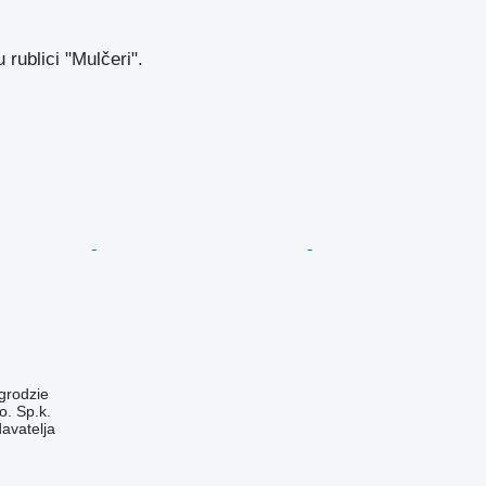
rublici "Mulčeri".
grodzie
. Sp.k.
davatelja