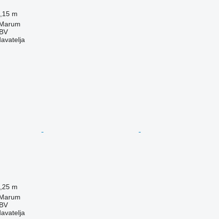
,15 m
 Marum
 BV
davatelja
,25 m
 Marum
 BV
davatelja