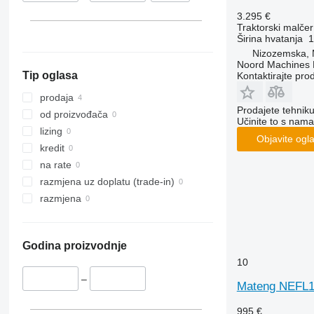
3.295 €
Traktorski malčer
Širina hvatanja
1
Nizozemska,
Noord Machines
Tip oglasa
Kontaktirajte pro
prodaja
Prodajete tehnik
od proizvođača
Učinite to s nama
lizing
Objavite ogl
kredit
na rate
razmjena uz doplatu (trade-in)
razmjena
Godina proizvodnje
10
–
Mateng NEFL1
995 €