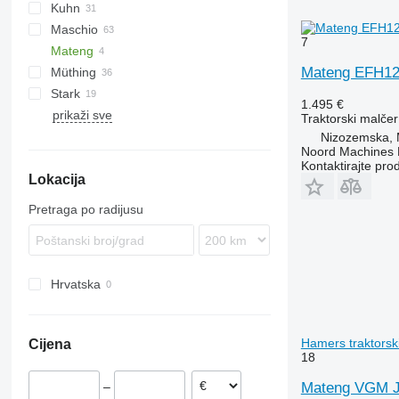
Kuhn
VP
UM
Gemella
CM
333 G
Maschio
USM
FC
Taarup
7
Mateng
GMD
Barbi
Mateng EFH1
Müthing
Tbes
Birba
Stark
Bisonte
MU
Grizzly
BP
Kangu
SinusCut
5026
H3
1.495 €
prikaži sve
Brava
Raptor
FX
MINI-BMS
MU
Traktorski malčer
C-series
Midiforst
Nizozemska,
Noord Machines
Giraffa S
Multiforst
Kontaktirajte pro
Lokacija
Jolly
SMO
L-series
Pretraga po radijusu
Hrvatska
Hamers traktorsk
Cijena
18
Mateng VGM Ju
–