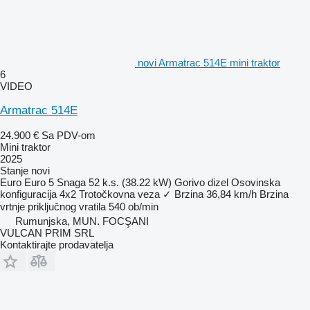
novi Armatrac 514E mini traktor
6
VIDEO
Armatrac 514E
24.900 €
Sa PDV-om
Mini traktor
2025
Stanje
novi
Euro
Euro 5
Snaga
52 k.s. (38.22 kW)
Gorivo
dizel
Osovinska
konfiguracija
4x2
Trotočkovna veza
✓
Brzina
36,84 km/h
Brzina
vrtnje priključnog vratila
540 ob/min
Rumunjska, MUN. FOCŞANI
VULCAN PRIM SRL
Kontaktirajte prodavatelja