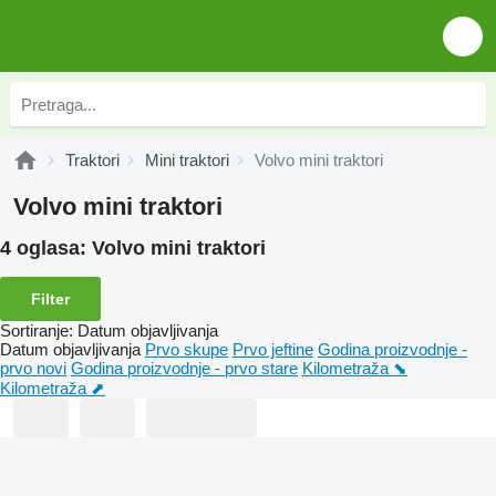
Traktori
Mini traktori
Volvo mini traktori
Volvo mini traktori
4 oglasa:
Volvo mini traktori
Filter
Sortiranje
:
Datum objavljivanja
Datum objavljivanja
Prvo skupe
Prvo jeftine
Godina proizvodnje -
prvo novi
Godina proizvodnje - prvo stare
Kilometraža ⬊
Kilometraža ⬈