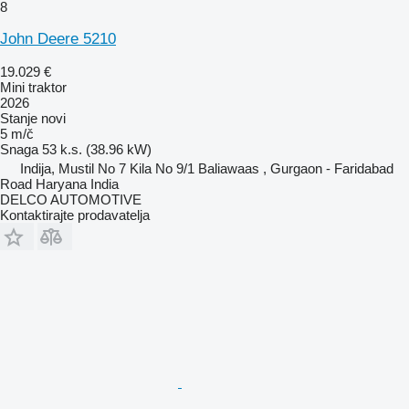
8
John Deere 5210
19.029 €
Mini traktor
2026
Stanje
novi
5 m/č
Snaga
53 k.s. (38.96 kW)
Indija, Mustil No 7 Kila No 9/1 Baliawaas , Gurgaon - Faridabad
Road Haryana India
DELCO AUTOMOTIVE
Kontaktirajte prodavatelja