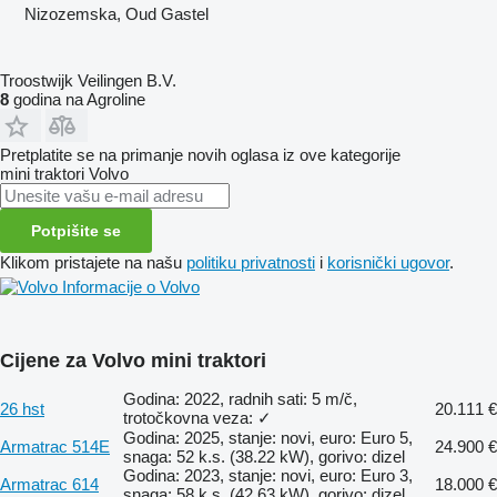
Nizozemska, Oud Gastel
Troostwijk Veilingen B.V.
8
godina na Agroline
Pretplatite se na primanje novih oglasa iz ove kategorije
mini traktori
Volvo
Potpišite se
Klikom pristajete na našu
politiku privatnosti
i
korisnički ugovor
.
Informacije o Volvo
Cijene za Volvo mini traktori
Godina: 2022, radnih sati: 5 m/č,
26 hst
20.111 €
trotočkovna veza: ✓
Godina: 2025, stanje: novi, euro: Euro 5,
Armatrac 514E
24.900 €
snaga: 52 k.s. (38.22 kW), gorivo: dizel
Godina: 2023, stanje: novi, euro: Euro 3,
Armatrac 614
18.000 €
snaga: 58 k.s. (42.63 kW), gorivo: dizel