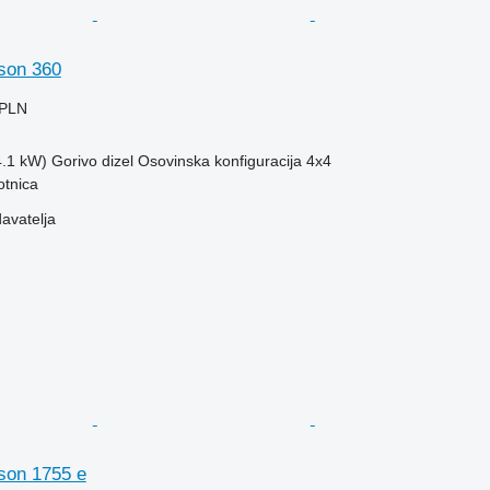
son 360
 PLN
4.1 kW)
Gorivo
dizel
Osovinska konfiguracija
4x4
otnica
davatelja
son 1755 e