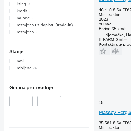
lizing
46.410 €
Sa PDV
kredit
Mini traktor
na rate
2023
80 m/č
razmjena uz doplatu (trade-in)
Brzina
35 km/h
razmjena
Njemačka, H
E-FARM GmbH
Kontaktirajte pro
Stanje
novi
rabljene
Godina proizvodnje
–
15
Massey Fergu
35.581 €
Sa PDV
Mini traktor