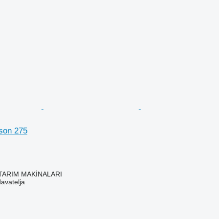
son 275
TARIM MAKİNALARI
davatelja