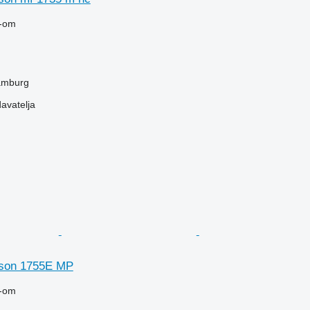
-om
amburg
davatelja
son 1755E MP
-om