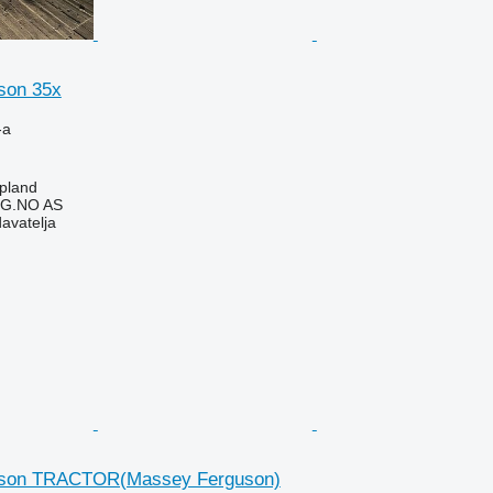
son 35x
-a
pland
G.NO AS
davatelja
son TRACTOR(Massey Ferguson)