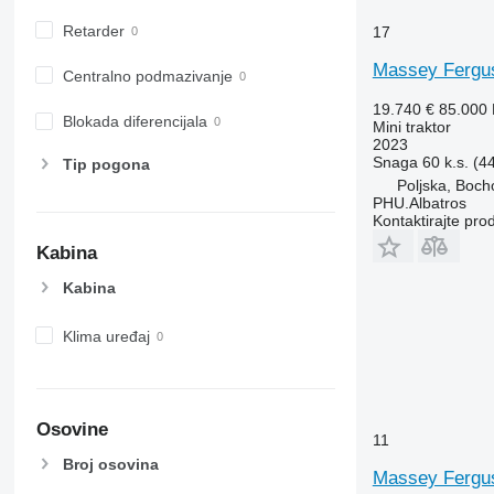
Retarder
17
Massey Fergu
Centralno podmazivanje
19.740 €
85.000
Blokada diferencijala
Mini traktor
2023
Snaga
60 k.s. (4
Tip pogona
Poljska, Boch
PHU.Albatros
Kontaktirajte pro
Kabina
Kabina
Klima uređaj
Osovine
11
Broj osovina
Massey Fergu