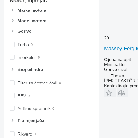
Motor, mjenjač
Marka motora
Model motora
Gorivo
29
Turbo
Massey Fergu
Interkuler
Cijena na upit
Mini traktor
Gorivo
dizel
Broj cilindra
Turska
İPEK TRAKTÖR 
Filter za čestice čađi
Kontaktirajte pro
EEV
AdBlue spremnik
Tip mјenjača
Rikverc