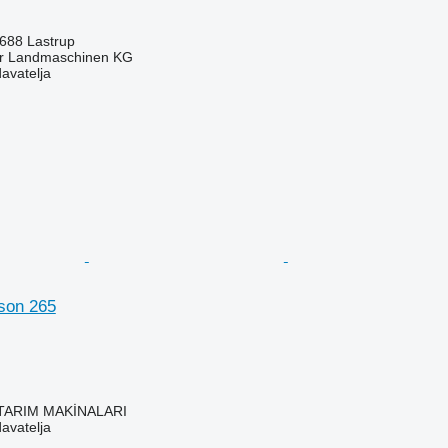
688 Lastrup
er Landmaschinen KG
davatelja
son 265
TARIM MAKİNALARI
davatelja