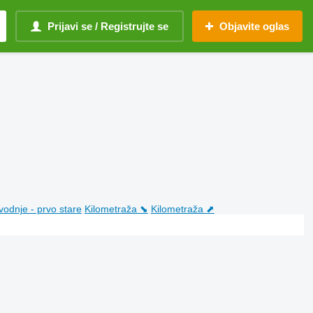
Prijavi se / Registrujte se
Objavite oglas
vodnje - prvo stare
Kilometraža ⬊
Kilometraža ⬈