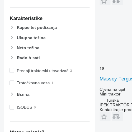
Karakteristike
Kapacitet podizanja
Ukupna težina
Neto težina
Radnih sati
18
Prednji traktorski utovarivač
Massey Fergu
Trotočkovna veza
Cijena na upit
Mini traktor
Brzina
Turska
İPEK TRAKTÖR 
ISOBUS
Kontaktirajte pro