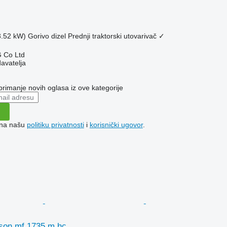
3.52 kW)
Gorivo
dizel
Prednji traktorski utovarivač
✓
 Co Ltd
davatelja
 primanje novih oglasa iz ove kategorije
e na našu
politiku privatnosti
i
korisnički ugovor
.
son mf 1735 m hc