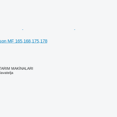
son MF 165,168,175,178
TARIM MAKİNALARI
davatelja