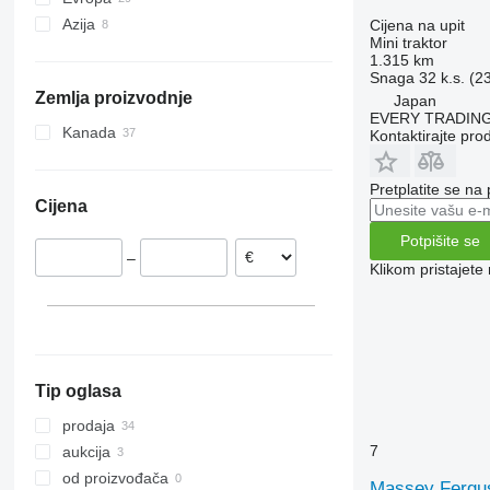
Azija
Njemačka
Cijena na upit
Mini traktor
Norveška
Turska
1.315 km
Nizozemska
Japan
Snaga
32 k.s. (2
Zemlja proizvodnje
Japan
Poljska
EVERY TRADING
Danska
Kanada
Kontaktirajte pro
Švedska
Francuska
Pretplatite se na
Cijena
Portugalija
prikaži sve
Potpišite se
–
Klikom pristajet
Tip oglasa
prodaja
7
aukcija
od proizvođača
Massey Fergu