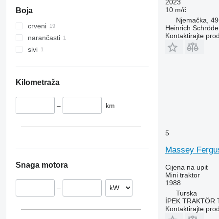
2023
10 m/č
Boja
Njemačka, 49
crveni
Heinrich Schröd
Kontaktirajte pro
narančasti
sivi
Kilometraža
–
km
5
Massey Fergu
Snaga motora
Cijena na upit
Mini traktor
1988
–
Turska
İPEK TRAKTÖR 
Kontaktirajte pro