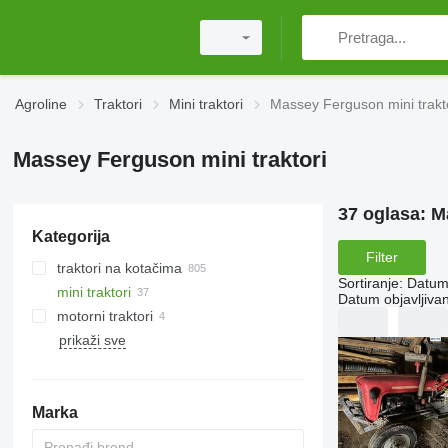
Agroline
Traktori
Mini traktori
Massey Ferguson mini trakt
Massey Ferguson mini traktori
37 oglasa:
M
Kategorija
Filter
traktori na kotačima
Sortiranje
:
Datum 
mini traktori
Datum objavljivan
motorni traktori
prikaži sve
Marka