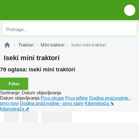
Traktori
Mini traktori
Iseki mini traktori
Iseki mini traktori
79 oglasa:
Iseki mini traktori
Filter
Sortiranje
:
Datum objavljivanja
Datum objavljivanja
Prvo skupe
Prvo jeftine
Godina proizvodnje -
prvo novi
Godina proizvodnje - prvo stare
Kilometraža ⬊
Kilometraža ⬈