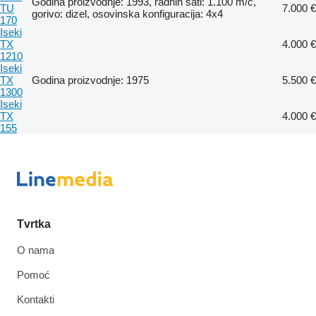
Godina proizvodnje: 1993, radnih sati: 1.100 m/č,
TU
7.000 €
gorivo: dizel, osovinska konfiguracija: 4x4
170
Iseki
TX
4.000 €
1210
Iseki
TX
Godina proizvodnje: 1975
5.500 €
1300
Iseki
TX
4.000 €
155
Tvrtka
O nama
Pomoć
Kontakti