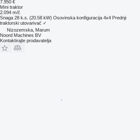
7.950 €
Mini traktor
2.094 m/č
Snaga
28 k.s. (20.58 kW)
Osovinska konfiguracija
4x4
Prednji
traktorski utovarivač
✓
Nizozemska, Marum
Noord Machines BV
Kontaktirajte prodavatelja