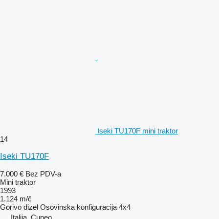
Iseki TU170F mini traktor
14
Iseki TU170F
7.000 €
Bez PDV-a
Mini traktor
1993
1.124 m/č
Gorivo
dizel
Osovinska konfiguracija
4x4
Italija, Cuneo