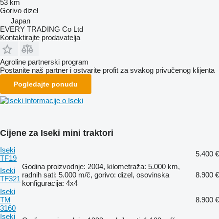
53 km
Gorivo
dizel
Japan
EVERY TRADING Co Ltd
Kontaktirajte prodavatelja
Agroline partnerski program
Postanite naš partner i ostvarite profit za svakog privučenog klijenta
Pogledajte ponudu
Informacije o Iseki
Cijene za Iseki mini traktori
Iseki
5.400 €
TF19
Godina proizvodnje: 2004, kilometraža: 5.000 km,
Iseki
radnih sati: 5.000 m/č, gorivo: dizel, osovinska
8.900 €
TF321
konfiguracija: 4x4
Iseki
TM
8.900 €
3160
Iseki