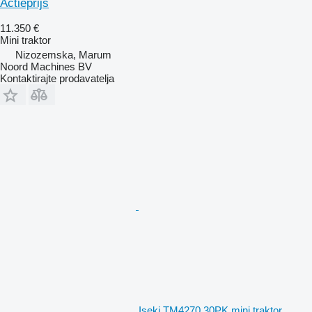
Actieprijs
11.350 €
Mini traktor
Nizozemska, Marum
Noord Machines BV
Kontaktirajte prodavatelja
Iseki TM4270 30PK mini traktor