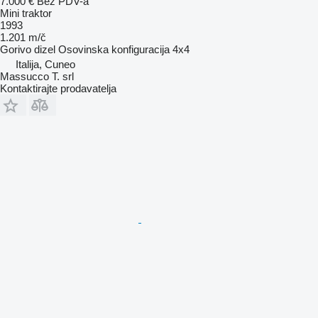
7.000 €
Bez PDV-a
Mini traktor
1993
1.201 m/č
Gorivo
dizel
Osovinska konfiguracija
4x4
Italija, Cuneo
Massucco T. srl
Kontaktirajte prodavatelja