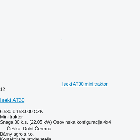
Iseki AT30 mini traktor
12
Iseki AT30
6.530 €
158.000 CZK
Mini traktor
Snaga
30 k.s. (22.05 kW)
Osovinska konfiguracija
4x4
Češka, Dolní Čermná
Bárny agro s.r.o.
Kontaktirajte prodavatelja