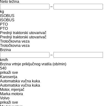
Neto težina
–
kg
ISOBUS
ISOBUS
PTO
PTO
Prednji traktorski utovarivač
Prednji traktorski utovarivač
Trotočkovna veza
Trotočkovna veza
Brzina
–
km/h
Brzina vrtnje priključnog vratila (ob/min)
540
prikaži sve
Karoserija
Automatska vučna kuka
Automatska vučna kuka
Motor, mjenjač
Marka motora
Volvo
prikaži sve