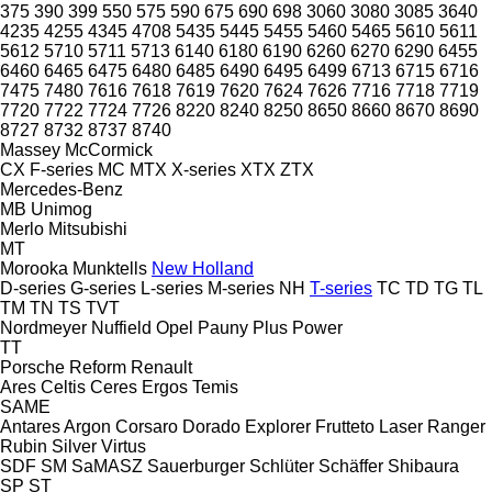
375
390
399
550
575
590
675
690
698
3060
3080
3085
3640
4235
4255
4345
4708
5435
5445
5455
5460
5465
5610
5611
5612
5710
5711
5713
6140
6180
6190
6260
6270
6290
6455
6460
6465
6475
6480
6485
6490
6495
6499
6713
6715
6716
7475
7480
7616
7618
7619
7620
7624
7626
7716
7718
7719
7720
7722
7724
7726
8220
8240
8250
8650
8660
8670
8690
8727
8732
8737
8740
Massey
McCormick
CX
F-series
MC
MTX
X-series
XTX
ZTX
Mercedes-Benz
MB
Unimog
Merlo
Mitsubishi
MT
Morooka
Munktells
New Holland
D-series
G-series
L-series
M-series
NH
T-series
TC
TD
TG
TL
TM
TN
TS
TVT
Nordmeyer
Nuffield
Opel
Pauny
Plus Power
TT
Porsche
Reform
Renault
Ares
Celtis
Ceres
Ergos
Temis
SAME
Antares
Argon
Corsaro
Dorado
Explorer
Frutteto
Laser
Ranger
Rubin
Silver
Virtus
SDF
SM
SaMASZ
Sauerburger
Schlüter
Schäffer
Shibaura
SP
ST