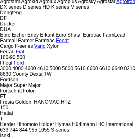
Agrofarm
Agrokid
Agrolux
Agroplus
Agrosky
Agrostar
Agrotron
DX series
D series
HD
K series
M series
Dongfeng
DF
Dücker
DUA
Ebro
Eicher
Eney
Erkunt
Euro Shatal
Eurotrac
FarmLead
Farmall
Farmer
Farmtrac
Fendt
Cargo
F-series
Vario
Xylon
Ferrari
Fiat
180-90
500
Fliegl
Ford
3000
4000
4600
4610
5000
5600
5610
6600
6610
6640
8210
8630
County
Dexta
TW
Fordson
Major
Super Major
Fortschritt
Foton
FT
Fresia
Goldoni
HANOMAG
HTZ
150
Hattat
T
Herder
Hinomoto
Holder
Hymas
Hürlimann
IHC
International
633
744
844
955
1055
S-series
Iseki