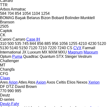
Carraro
TTR
Arbos
Armatrac
584
704
854
1054
1104
1254
BOMAG
Başak
Belarus
Bizon
Bobard
Bolinder-Munktell
Branson
2505
Captok
CK
Caroni
Carraro
Case IH
310
500
535
745
844
856
885
956
1056
1255
4210
4230
5120
5130
5140
5150
7120
7210
7220
7240
CS
CVX
Farmall
International
JX
Luxxum
MX
MXM
MXU
Magnum
Maxxum
Optum
Puma
Quadtrac
Quantum
STX
Steiger
Vestrum
Challenger
MT
Changfa
CFG
Claas
Ares
Arion
Atles
Atos
Axion
Axos
Celtis
Elios
Nexos
Xerion
DF
DTZ
David Brown
770
990
995
Deutz
D-series
Deutz-Fahr