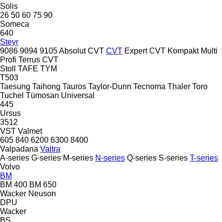
Solis
26
50
60
75
90
Someca
640
Steyr
9086
9094
9105
Absolut CVT
CVT
Expert CVT
Kompakt
Multi
Profi
Terrus CVT
Stoll
TAFE
TYM
T503
Taesung
Taihong
Tauros
Taylor-Dunn
Tecnoma
Thaler
Toro
Tuchel
Tümosan
Universal
445
Ursus
3512
VST
Valmet
605
840
6200
6300
8400
Valpadana
Valtra
A-series
G-series
M-series
N-series
Q-series
S-series
T-series
Volvo
BM
BM 400
BM 650
Wacker Neuson
DPU
Wacker
BS