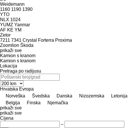
Weidemann
1160
1190
1390
YTO
NLX 1024
YUMZ
Yanmar
AF
KE
YM
Zetor
7211
7341
Crystal
Forterra
Proxima
Zoomlion
Škoda
prikaži sve
Kamion s kranom
Kamion s kranom
Lokacija
Pretraga po radijusu
Hrvatska
Evropa
Norveška
Švedska
Danska
Nizozemska
Letonija
Belgija
Finska
Njemačka
prikaži sve
prikaži sve
Cijena
–