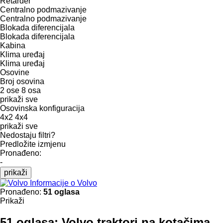
Retarder
Centralno podmazivanje
Centralno podmazivanje
Blokada diferencijala
Blokada diferencijala
Kabina
Klima uređaj
Klima uređaj
Osovine
Broj osovina
2 ose
8 osa
prikaži sve
Osovinska konfiguracija
4x2
4x4
prikaži sve
Nedostaju filtri?
Predložite izmjenu
Pronađeno:
-
prikaži
Informacije o Volvo
Pronađeno:
51 oglasa
Prikaži
51 oglasa:
Volvo traktori na kotačima