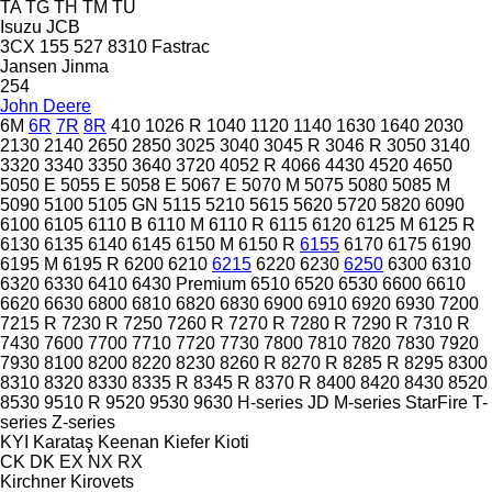
TA
TG
TH
TM
TU
Isuzu
JCB
3CX
155
527
8310
Fastrac
Jansen
Jinma
254
John Deere
6M
6R
7R
8R
410
1026 R
1040
1120
1140
1630
1640
2030
2130
2140
2650
2850
3025
3040
3045 R
3046 R
3050
3140
3320
3340
3350
3640
3720
4052 R
4066
4430
4520
4650
5050 E
5055 E
5058 E
5067 E
5070 M
5075
5080
5085 M
5090
5100
5105 GN
5115
5210
5615
5620
5720
5820
6090
6100
6105
6110 B
6110 M
6110 R
6115
6120
6125 M
6125 R
6130
6135
6140
6145
6150 M
6150 R
6155
6170
6175
6190
6195 M
6195 R
6200
6210
6215
6220
6230
6250
6300
6310
6320
6330
6410
6430 Premium
6510
6520
6530
6600
6610
6620
6630
6800
6810
6820
6830
6900
6910
6920
6930
7200
7215 R
7230 R
7250
7260 R
7270 R
7280 R
7290 R
7310 R
7430
7600
7700
7710
7720
7730
7800
7810
7820
7830
7920
7930
8100
8200
8220
8230
8260 R
8270 R
8285 R
8295
8300
8310
8320
8330
8335 R
8345 R
8370 R
8400
8420
8430
8520
8530
9510 R
9520
9530
9630
H-series
JD
M-series
StarFire
T-
series
Z-series
KYI
Karataş
Keenan
Kiefer
Kioti
CK
DK
EX
NX
RX
Kirchner
Kirovets