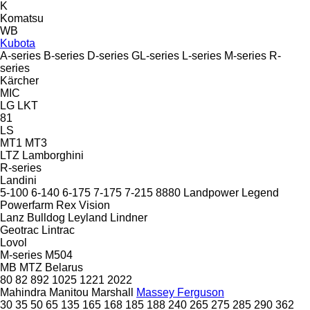
K
Komatsu
WB
Kubota
A-series
B-series
D-series
GL-series
L-series
M-series
R-
series
Kärcher
MIC
LG
LKT
81
LS
MT1
MT3
LTZ
Lamborghini
R-series
Landini
5-100
6-140
6-175
7-175
7-215
8880
Landpower
Legend
Powerfarm
Rex
Vision
Lanz Bulldog
Leyland
Lindner
Geotrac
Lintrac
Lovol
M-series
M504
MB
MTZ Belarus
80
82
892
1025
1221
2022
Mahindra
Manitou
Marshall
Massey Ferguson
30
35
50
65
135
165
168
185
188
240
265
275
285
290
362