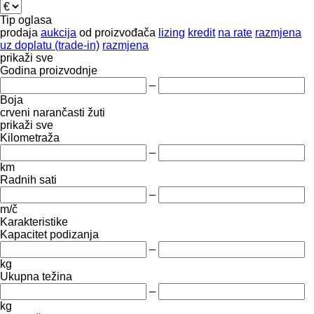
Tip oglasa
prodaja
aukcija
od proizvođača
lizing
kredit
na rate
razmjena
uz doplatu (trade-in)
razmjena
prikaži sve
Godina proizvodnje
–
Boja
crveni
narančasti
žuti
prikaži sve
Kilometraža
–
km
Radnih sati
–
m/č
Karakteristike
Kapacitet podizanja
–
kg
Ukupna težina
–
kg