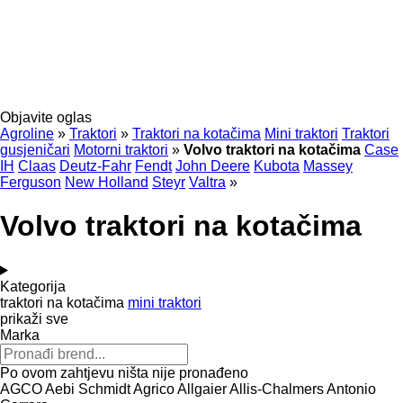
Objavite oglas
Agroline
»
Traktori
»
Traktori na kotačima
Mini traktori
Traktori
gusjeničari
Motorni traktori
»
Volvo traktori na kotačima
Case
IH
Claas
Deutz-Fahr
Fendt
John Deere
Kubota
Massey
Ferguson
New Holland
Steyr
Valtra
»
Volvo traktori na kotačima
Kategorija
traktori na kotačima
mini traktori
prikaži sve
Marka
Po ovom zahtjevu ništa nije pronađeno
AGCO
Aebi Schmidt
Agrico
Allgaier
Allis-Chalmers
Antonio