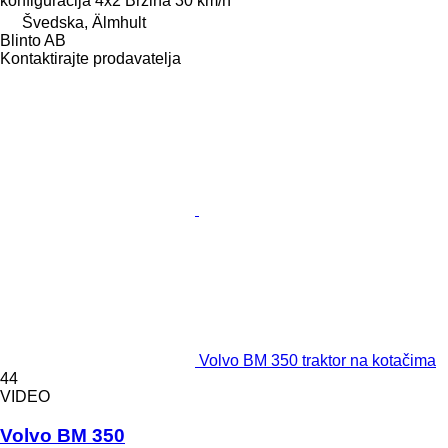
konfiguracija
4x2
Brzina
30 km/h
Švedska, Älmhult
Blinto AB
Kontaktirajte prodavatelja
Volvo BM 350 traktor na kotačima
44
VIDEO
Volvo BM 350