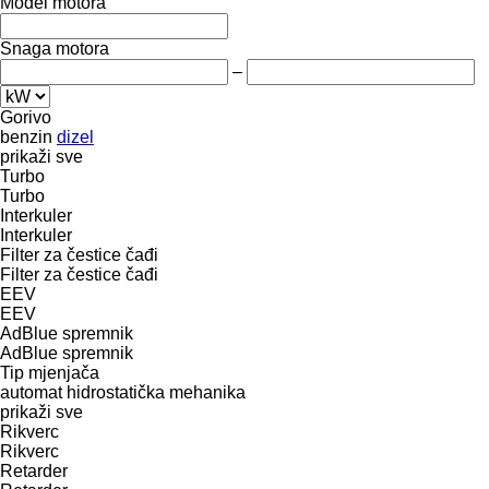
Model motora
Snaga motora
–
Gorivo
benzin
dizel
prikaži sve
Turbo
Turbo
Interkuler
Interkuler
Filter za čestice čađi
Filter za čestice čađi
EEV
EEV
AdBlue spremnik
AdBlue spremnik
Tip mјenjača
automat
hidrostatička
mehanika
prikaži sve
Rikverc
Rikverc
Retarder