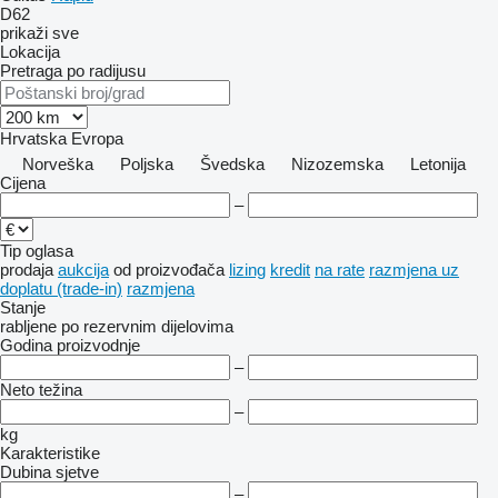
D62
prikaži sve
Lokacija
Pretraga po radijusu
Hrvatska
Evropa
Norveška
Poljska
Švedska
Nizozemska
Letonija
Cijena
–
Tip oglasa
prodaja
aukcija
od proizvođača
lizing
kredit
na rate
razmjena uz
doplatu (trade-in)
razmjena
Stanje
rabljene
po rezervnim dijelovima
Godina proizvodnje
–
Neto težina
–
kg
Karakteristike
Dubina sjetve
–