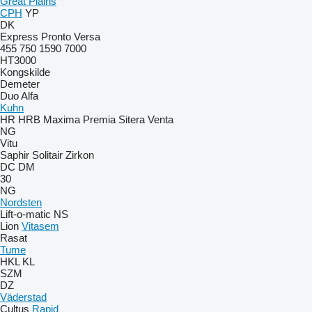
Great Plains
CPH
YP
DK
Express
Pronto
Versa
455
750
1590
7000
HT3000
Kongskilde
Demeter
Duo Alfa
Kuhn
HR
HRB
Maxima
Premia
Sitera
Venta
NG
Vitu
Saphir
Solitair
Zirkon
DC
DM
30
NG
Nordsten
Lift-o-matic
NS
Lion
Vitasem
Rasat
Tume
HKL
KL
SZM
DZ
Väderstad
Cultus
Rapid