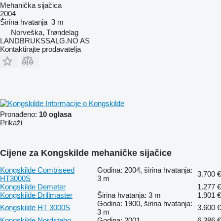
Mehanička sijačica
2004
Širina hvatanja
3 m
Norveška, Trøndelag
LANDBRUKSSALG.NO AS
Kontaktirajte prodavatelja
Informacije o Kongskilde
Pronađeno:
10 oglasa
Prikaži
Cijene za Kongskilde mehaničke sijačice
Kongskilde Combiseed
Godina: 2004, širina hvatanja:
3.700 €
HT3000S
3 m
Kongskilde Demeter
1.277 €
Kongskilde Drillmaster
Širina hvatanja: 3 m
1.901 €
Godina: 1900, širina hvatanja:
Kongskilde HT 3000S
3.600 €
3 m
Kongskilde Nordstehn
Godina: 2001
6.386 €