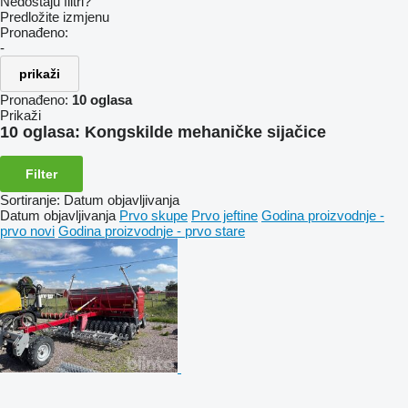
Nedostaju filtri?
Predložite izmjenu
Pronađeno:
-
prikaži
Pronađeno:
10 oglasa
Prikaži
10 oglasa:
Kongskilde mehaničke sijačice
Filter
Sortiranje
:
Datum objavljivanja
Datum objavljivanja
Prvo skupe
Prvo jeftine
Godina proizvodnje -
prvo novi
Godina proizvodnje - prvo stare