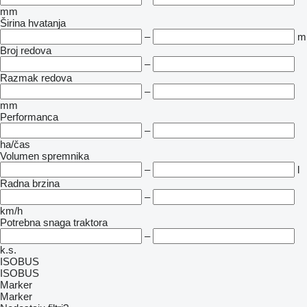
mm
Širina hvatanja
–
m
Broj redova
–
Razmak redova
–
mm
Performanca
–
ha/čas
Volumen spremnika
–
l
Radna brzina
–
km/h
Potrebna snaga traktora
–
k.s.
ISOBUS
ISOBUS
Marker
Marker