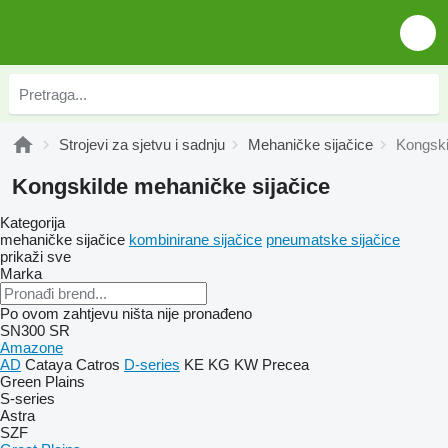
Strojevi za sjetvu i sadnju
Mehaničke sijačice
Kongski
Kongskilde mehaničke sijačice
Kategorija
mehaničke sijačice
kombinirane sijačice
pneumatske sijačice
prikaži sve
Marka
Po ovom zahtjevu ništa nije pronađeno
SN300
SR
Amazone
AD
Cataya
Catros
D-series
KE
KG
KW
Precea
Green Plains
S-series
Astra
SZF