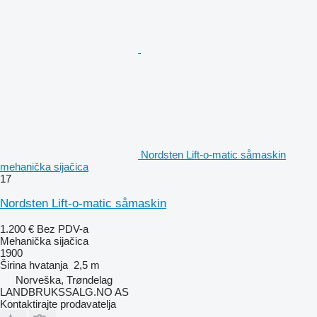
Nordsten Lift-o-matic såmaskin
mehanička sijačica
17
Nordsten Lift-o-matic såmaskin
1.200 €
Bez PDV-a
Mehanička sijačica
1900
Širina hvatanja
2,5 m
Norveška, Trøndelag
LANDBRUKSSALG.NO AS
Kontaktirajte prodavatelja