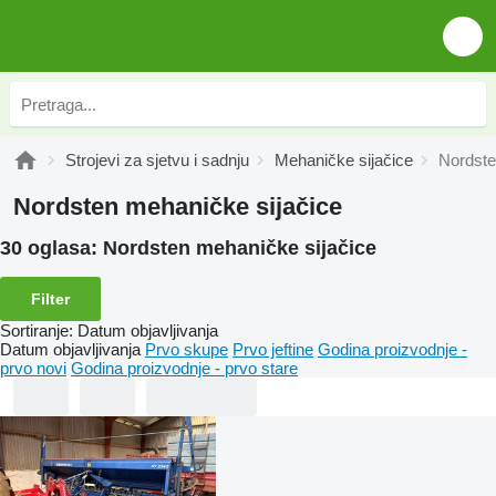
Strojevi za sjetvu i sadnju
Mehaničke sijačice
Nordste
Nordsten mehaničke sijačice
30 oglasa:
Nordsten mehaničke sijačice
Filter
Sortiranje
:
Datum objavljivanja
Datum objavljivanja
Prvo skupe
Prvo jeftine
Godina proizvodnje -
prvo novi
Godina proizvodnje - prvo stare