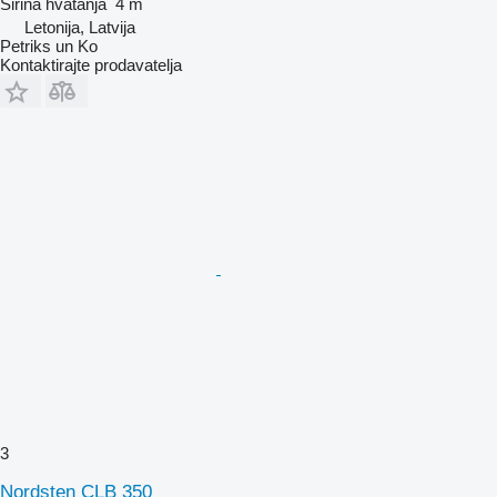
Širina hvatanja
4 m
Letonija, Latvija
Petriks un Ko
Kontaktirajte prodavatelja
3
Nordsten CLB 350