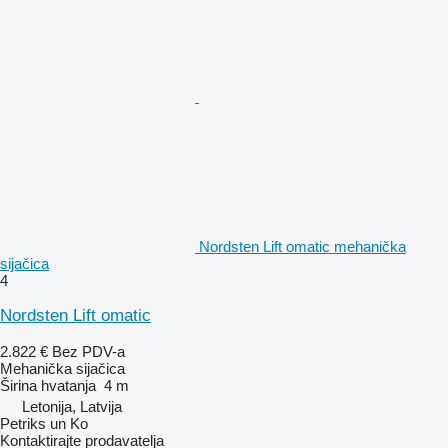
Nordsten Lift omatic mehanička
sijačica
4
Nordsten Lift omatic
2.822 €
Bez PDV-a
Mehanička sijačica
Širina hvatanja
4 m
Letonija, Latvija
Petriks un Ko
Kontaktirajte prodavatelja