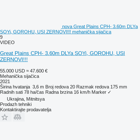
nova Great Plains CPH- 3.60m DLYa
SOYi, GOROHU, USI ZERNOVI!!! mehanička sijačica
9
VIDEO
Great Plains CPH- 3.60m DLYa SOYi, GOROHU, USI
ZERNOVI!!!
55.000 USD
≈ 47.600 €
Mehanička sijačica
2021
Širina hvatanja
3,6 m
Broj redova
20
Razmak redova
175 mm
Radnih sati
78 ha/čas
Radna brzina
16 km/h
Marker
✓
Ukrajina, Mitnitsya
Prodazh tehniki
Kontaktirajte prodavatelja