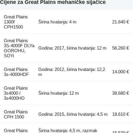
Cijene za Great Plains mehaničke sijačice
Great Plains
1300f
Širina hvatanja: 4 m
21.640 €
CPH1500
Great Plains
3S-4000F DLYa
Godina: 2017, širina hvatanja: 12 m
56.260 €
GOROHU,
SOYi
Great Plains
Godina: 2012, širina hvatanja: 12,2
14.000 €
3s-4000HDF
m
Great Plains
3s4000 /
Širina hvatanja: 12 m
38.680 €
3s4000HD
Great Plains
Godina: 2015, širina hvatanja: 4,5 m
18.610 €
CPH 1500
Great Plains
Širina hvatanja: 4,5 m, razmak
15.530 €