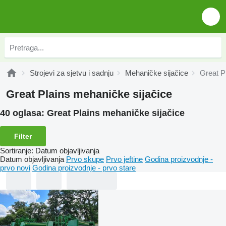
Strojevi za sjetvu i sadnju
Mehaničke sijačice
Great P
Great Plains mehaničke sijačice
40 oglasa:
Great Plains mehaničke sijačice
Filter
Sortiranje
:
Datum objavljivanja
Datum objavljivanja
Prvo skupe
Prvo jeftine
Godina proizvodnje -
prvo novi
Godina proizvodnje - prvo stare