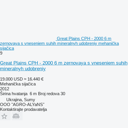
Great Plains CPH - 2000 6 m
zernovaya s vneseniem suhih mineralnyh udobreniy mehanička
sijačica
9
Great Plains CPH - 2000 6 m zernovaya s vneseniem suhih
mineralnyh udobreniy
19.000 USD
≈ 16.440 €
Mehanička sijačica
2012
Širina hvatanja
6 m
Broj redova
30
Ukrajina, Sumy
OOO "AGRO-ALYaNS"
Kontaktirajte prodavatelja