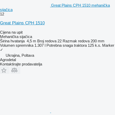
Great Plains CPH 1510 mehanička
sijačica
12
Great Plains CPH 1510
Cijena na upit
Mehanička sijačica
Širina hvatanja
4,5 m
Broj redova
22
Razmak redova
200 mm
Volumen spremnika
1.307 l
Potrebna snaga traktora
125 k.s.
Marker
✓
Ukrajina, Poltava
Agrodetal
Kontaktirajte prodavatelja