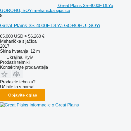
Great Plains 3S-4000F DLYa
GOROHU, SOYi mehanička sijačica
8
Great Plains 3S-4000F DLYa GOROHU, SOYi
65.000 USD
≈ 56.260 €
Mehanička sijačica
2017
Širina hvatanja
12 m
Ukrajina, Kyiv
Prodazh tehniki
Kontaktirajte prodavatelja
Prodajete tehniku?
Učinite to s nama!
Objavite oglas
Informacije o Great Plains