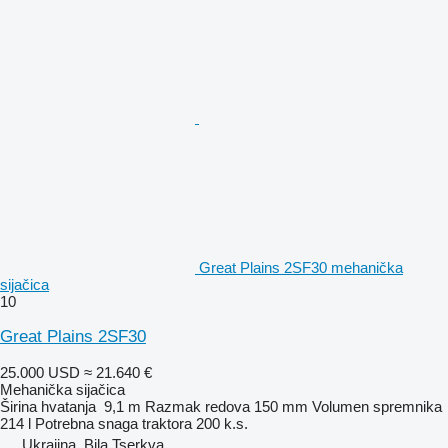
Great Plains 2SF30 mehanička
sijačica
10
Great Plains 2SF30
25.000 USD
≈ 21.640 €
Mehanička sijačica
Širina hvatanja
9,1 m
Razmak redova
150 mm
Volumen spremnika
214 l
Potrebna snaga traktora
200 k.s.
Ukrajina, Bila Tserkva