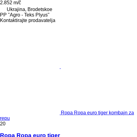
2.852 m/č
Ukrajina, Brodetskoe
PP "Agro - Teks Plyus"
Kontaktirajte prodavatelja
Ropa Ropa euro tiger kombajn za
repu
20
Ropa Ropa euro tiger