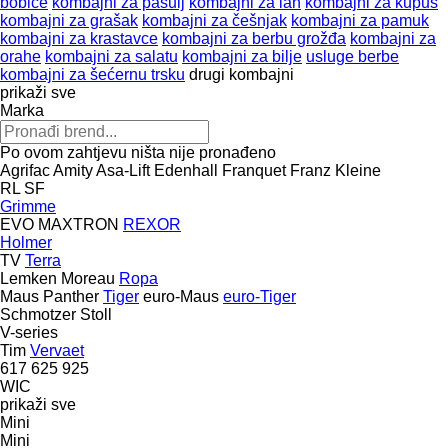
bobice
kombajni za pasulj
kombajni za lan
kombajni za kupus
kombajni za grašak
kombajni za češnjak
kombajni za pamuk
kombajni za krastavce
kombajni za berbu grožđa
kombajni za
orahe
kombajni za salatu
kombajni za bilje
usluge berbe
kombajni za šećernu trsku
drugi kombajni
prikaži sve
Marka
Po ovom zahtjevu ništa nije pronađeno
Agrifac
Amity
Asa-Lift
Edenhall
Franquet
Franz Kleine
RL
SF
Grimme
EVO
MAXTRON
REXOR
Holmer
TV
Terra
Lemken
Moreau
Ropa
Maus
Panther
Tiger
euro-Maus
euro-Tiger
Schmotzer
Stoll
V-series
Tim
Vervaet
617
625
925
WIC
prikaži sve
Mini
Mini