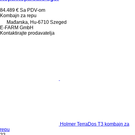
84.489 €
Sa PDV-om
Kombajn za repu
Mađarska, Hu-6710 Szeged
E-FARM GmbH
Kontaktirajte prodavatelja
Holmer TerraDos T3 kombajn za
repu
22