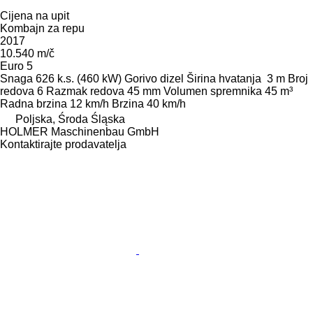
Cijena na upit
Kombajn za repu
2017
10.540 m/č
Euro 5
Snaga
626 k.s. (460 kW)
Gorivo
dizel
Širina hvatanja
3 m
Broj
redova
6
Razmak redova
45 mm
Volumen spremnika
45 m³
Radna brzina
12 km/h
Brzina
40 km/h
Poljska, Środa Śląska
HOLMER Maschinenbau GmbH
Kontaktirajte prodavatelja