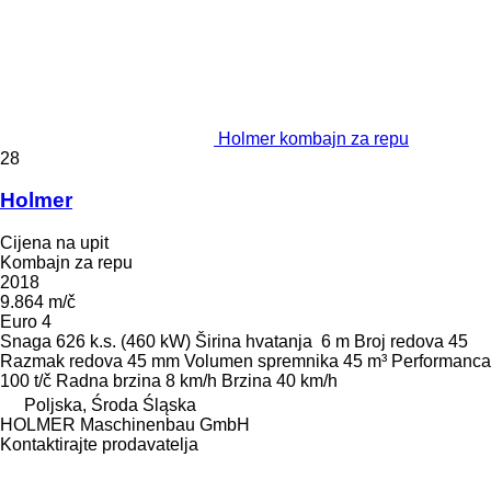
Holmer kombajn za repu
28
Holmer
Cijena na upit
Kombajn za repu
2018
9.864 m/č
Euro 4
Snaga
626 k.s. (460 kW)
Širina hvatanja
6 m
Broj redova
45
Razmak redova
45 mm
Volumen spremnika
45 m³
Performanca
100 t/č
Radna brzina
8 km/h
Brzina
40 km/h
Poljska, Środa Śląska
HOLMER Maschinenbau GmbH
Kontaktirajte prodavatelja