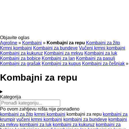
Objavite oglas
Agroline
»
Kombajni
»
Kombajni za repu
Kombajni za žito
Krmni kombajni
Kombajni za bundeve
Vučeni krmni kombajni
Kombajni za kukuruz
Kombajni za mrkvu
Kombajni za luk
Kombajni za bobice
Kombajni za lan
Kombajni za pasulj
Kombajni za grašak
Kombajni za kupus
Kombajni za češnjak
»
Kombajni za repu
Kategorija
Po ovom zahtjevu ništa nije pronađeno
kombajni za žito
krmni kombajni
kombajni za repu
kombajni za
krumpir
vučeni krmni kombajni
kombajni za bundeve
kombajni
za mrkvu
kombajni za luk
kombajni za kukuruz
kombajni za