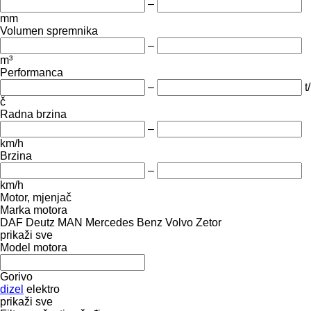
–
mm
Volumen spremnika
–
m³
Performanca
–
t/
č
Radna brzina
–
km/h
Brzina
–
km/h
Motor, mjenjač
Marka motora
DAF
Deutz
MAN
Mercedes Benz
Volvo
Zetor
prikaži sve
Model motora
Gorivo
dizel
elektro
prikaži sve