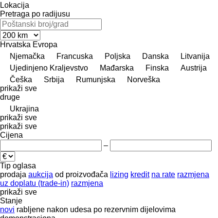
Lokacija
Pretraga po radijusu
Hrvatska
Evropa
Njemačka
Francuska
Poljska
Danska
Litvanija
Ujedinjeno Kraljevstvo
Mađarska
Finska
Austrija
Češka
Srbija
Rumunjska
Norveška
prikaži sve
druge
Ukrajina
prikaži sve
prikaži sve
Cijena
–
Tip oglasa
prodaja
aukcija
od proizvođača
lizing
kredit
na rate
razmjena
uz doplatu (trade-in)
razmjena
prikaži sve
Stanje
novi
rabljene
nakon udesa
po rezervnim dijelovima