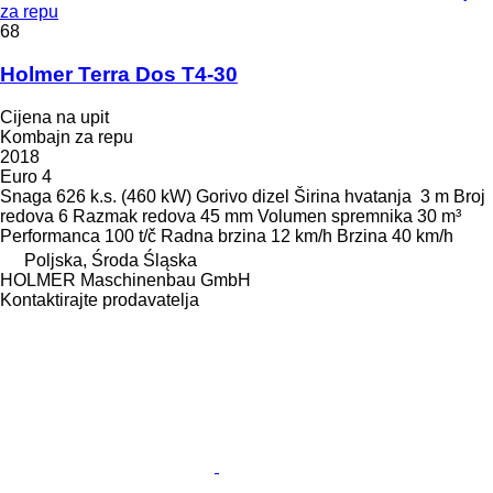
za repu
68
Holmer Terra Dos T4-30
Cijena na upit
Kombajn za repu
2018
Euro 4
Snaga
626 k.s. (460 kW)
Gorivo
dizel
Širina hvatanja
3 m
Broj
redova
6
Razmak redova
45 mm
Volumen spremnika
30 m³
Performanca
100 t/č
Radna brzina
12 km/h
Brzina
40 km/h
Poljska, Środa Śląska
HOLMER Maschinenbau GmbH
Kontaktirajte prodavatelja