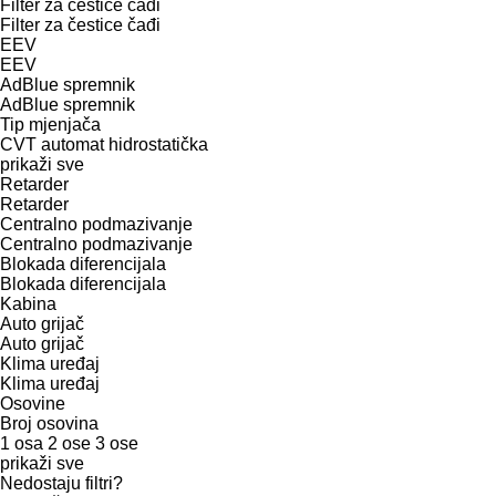
Filter za čestice čađi
Filter za čestice čađi
EEV
EEV
AdBlue spremnik
AdBlue spremnik
Tip mјenjača
CVT
automat
hidrostatička
prikaži sve
Retarder
Retarder
Centralno podmazivanje
Centralno podmazivanje
Blokada diferencijala
Blokada diferencijala
Kabina
Auto grijač
Auto grijač
Klima uređaj
Klima uređaj
Osovine
Broj osovina
1 osa
2 ose
3 ose
prikaži sve
Nedostaju filtri?