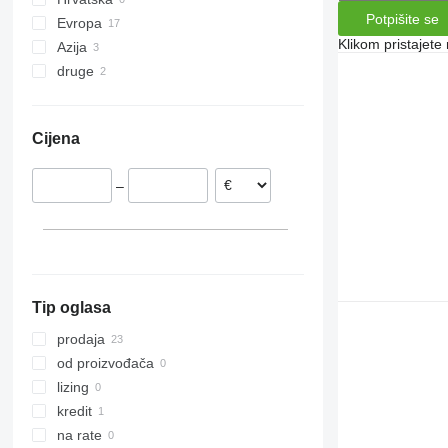
Potpišite se
Evropa
Klikom pristajet
Azija
Mađarska
druge
Slovenija
Japan
Rumunjska
Kina
Ukrajina
Nizozemska
Cijena
Litvanija
Njemačka
–
Poljska
Italija
prikaži sve
Tip oglasa
prodaja
od proizvođača
lizing
kredit
na rate