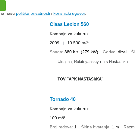
e na našu
politiku privatnosti
i
korisnički ugovor
.
Claas Lexion 560
Kombajn za kukuruz
2009
10.500 m/č
Snaga
380 k.s. (279 kW)
Gorivo
dizel
Ši
Ukrajina, Rokitnyanskiy r-n s.Nastashka
TOV ''APK NASTAShKA''
Tornado 40
Kombajn za kukuruz
100 m/č
Broj redova
1
Širina hvatanja
1 m
Razm