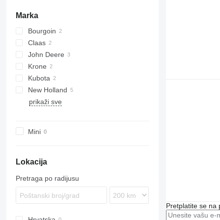
Marka
Bourgoin
Claas
John Deere
Lexion
Krone
T-series
Kubota
Big X
New Holland
prikaži sve
FR
FX
TX
Mini
Lokacija
Pretraga po radijusu
Pretplatite se na
Hrvatska