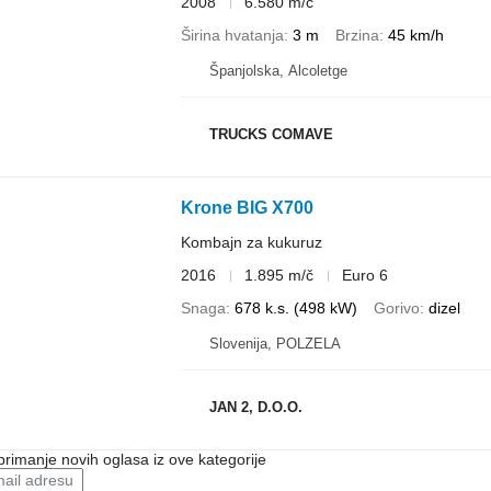
2008
6.580 m/č
Širina hvatanja
3 m
Brzina
45 km/h
Španjolska, Alcoletge
TRUCKS COMAVE
Krone BIG X700
Kombajn za kukuruz
2016
1.895 m/č
Euro 6
Snaga
678 k.s. (498 kW)
Gorivo
dizel
Slovenija, POLZELA
JAN 2, D.O.O.
 primanje novih oglasa iz ove kategorije