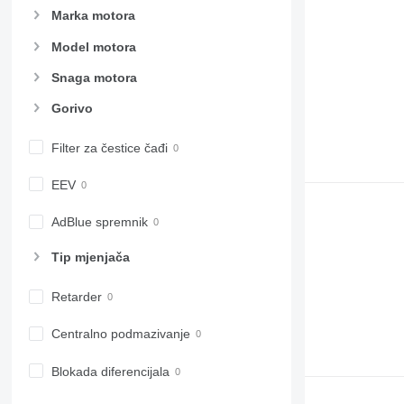
Marka motora
Model motora
Snaga motora
Gorivo
Filter za čestice čađi
EEV
AdBlue spremnik
Tip mјenjača
Retarder
Centralno podmazivanje
Blokada diferencijala