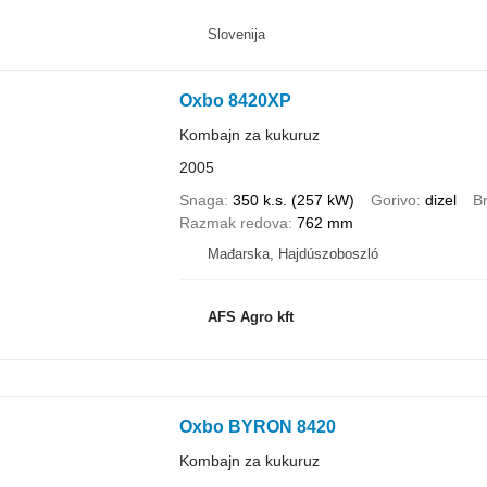
Slovenija
Oxbo 8420XP
Kombajn za kukuruz
2005
Snaga
350 k.s. (257 kW)
Gorivo
dizel
B
Razmak redova
762 mm
Mađarska, Hajdúszoboszló
AFS Agro kft
Oxbo BYRON 8420
Kombajn za kukuruz