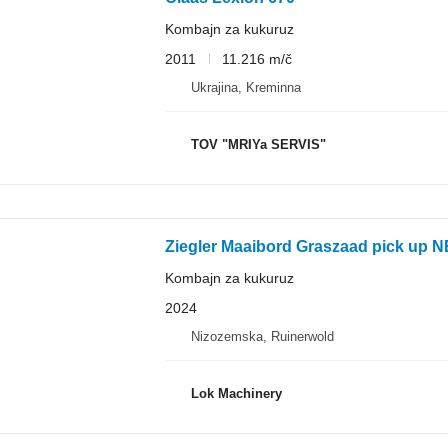
Kombajn za kukuruz
2011
11.216 m/č
Ukrajina, Kreminna
TOV "MRIYa SERVIS"
Ziegler Maaibord Graszaad pick up 
Kombajn za kukuruz
2024
Nizozemska, Ruinerwold
Lok Machinery