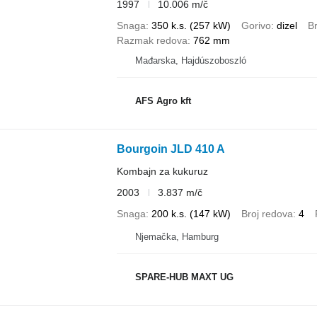
1997
10.006 m/č
Snaga
350 k.s. (257 kW)
Gorivo
dizel
B
Razmak redova
762 mm
Mađarska, Hajdúszoboszló
AFS Agro kft
Bourgoin JLD 410 A
Kombajn za kukuruz
2003
3.837 m/č
Snaga
200 k.s. (147 kW)
Broj redova
4
Njemačka, Hamburg
SPARE-HUB MAXT UG